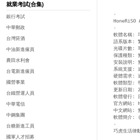
就業考試(合集)
-
銀行考試
中華郵政
-
軟體名稱: 巧
台灣菸酒
語系版本: 
光碟片數: 單
中油新進僱員
保護種類: 無
農田水利會
安裝說明: 無
系統支援: 
台電新進僱員
硬體需求: 
國營事業
軟體類型: 
更新日期: 20
台鐵營運人員
軟體發行: 日
官方網站: htt
中華電信
中文網站: 無
中鋼集團
-
台糖新進工員
巧虎生活律動
國軍人才招募