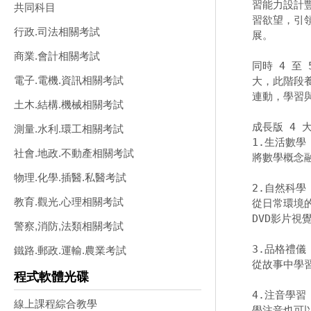
習能力設計豐
共同科目
習欲望，引
行政.司法相關考試
展。 

商業.會計相關考試
同時 4 至
電子.電機.資訊相關考試
大，此階段養
連動，學習
土木.結構.機械相關考試
成長版 4 大
測量.水利.環工相關考試
1.生活數學 
社會.地政.不動產相關考試
將數學概念
物理.化學.插醫.私醫考試
2.自然科學 
教育.觀光.心理相關考試
從日常環境
DVD影片視
警察,消防,法類相關考試
3.品格禮儀 
鐵路.郵政.運輸.農業考試
從故事中學
程式軟體光碟
4.注音學習 
線上課程綜合教學
學注音也可以