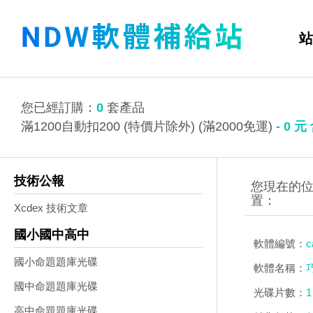
站
您已經訂購：
0
套產品
滿1200自動扣200 (特價片除外) (滿2000免運)
-
0
元
技術公報
Xcdex 技術文章
國小國中高中
軟體編號：
c
國小命題題庫光碟
軟體名稱：
國中命題題庫光碟
光碟片數：
1
高中命題題庫光碟