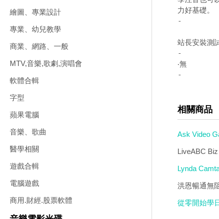
繪圖、專業設計
-
專業、幼兒教學
站長安裝測
商業、網路、一般
-
MTV,音樂,歌劇,演唱會
-
軟體合輯
字型
相關商品
蘋果電腦
音樂、歌曲
Ask Video 
醫學相關
LiveABC 
遊戲合輯
Lynda Camt
電腦遊戲
洪恩暢通無阻
商用.財經.股票軟體
從零開始學