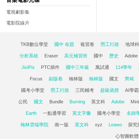
音樂電影光碟
電視劇影集
電影院線片
TKB數位學堂
國中 命題
複習卷
勞工行政
地球
分析系統
Eraser
高元補習班
國中
歷史
Adobe
JixiPix
PTC插件
國中三年級
萬試通
114學年
Focus
副版卷
翰林版
翰林版
國文
齊斌
國考小學堂
勞工行政
三民輔考
超級函授
AI學
公民
國文
Bundle
Burning
英文科
Adobe
Mini
Earth
一點通學習
英文字彙
國考小學堂
名師
翰林雲端學院
南一版
英文科
xyz
Leawo
探究
心智圖軟體