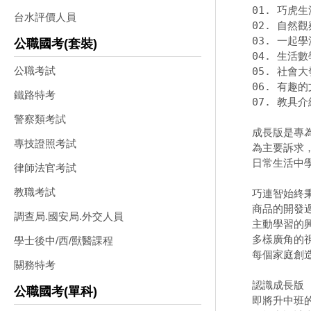
01. 巧虎生
台水評價人員
02. 自然觀
03. 一起學
公職國考(套裝)
04. 生活數學
公職考試
05. 社會大
06. 有趣的
鐵路特考
07. 教具介紹
警察類考試
成長版是專
專技證照考試
為主要訴求
日常生活中
律師法官考試
教職考試
巧連智始終秉
商品的開發
調查局.國安局.外交人員
主動學習的
多樣廣角的視
學士後中/西/獸醫課程
每個家庭創造
關務特考
認識成長版 

公職國考(單科)
即將升中班