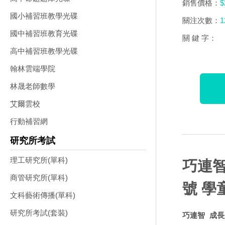
銷售價格：
$
國小補習班教學光碟
關注次數：
1
國中補習班教育光碟
關 鍵 字：
高中補習班教學光碟
翰林雲端學院
林晟老師數學
艾爾雲校
行動補習網
研究所考試
理工研究所(單科)
巧連智
商管研究所(單科)
號 學
文科藝術傳播(單科)
研究所考試(套裝)
巧連智 成長