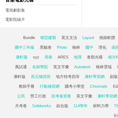
音樂電影光碟
電視劇影集
電影院線片
Bundle
模型建製
英文文法
Layout
燒錄軟體
國中三年級
黑貓卷
Photo
翰林
國中
理化
函
康軒版
xyz
周泰
ARES
地理
卷類光碟
相片
萬試通
名師學院
英文字彙
Autodesk
翰林雲端
康軒版
高元補習班
地方特考四等
康軒學習網
副版
教師手冊
行動補習網
國考小學堂
Chromatic
Ed
公民
勞工行政
段考複習卷
英文字彙
康軒學習網
月考卷
Solidworks
綜合版
114學年
材料力學
T
Er