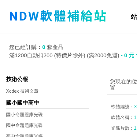
站
您已經訂購：
0
套產品
滿1200自動扣200 (特價片除外) (滿2000免運)
-
0
元
技術公報
Xcdex 技術文章
國小國中高中
軟體編號：
X
國小命題題庫光碟
軟體名稱：
國中命題題庫光碟
光碟片數：
1
高中命題題庫光碟