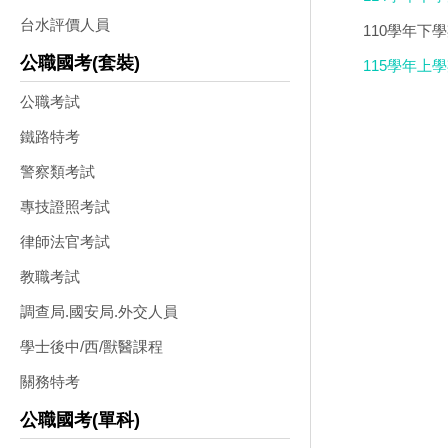
台水評價人員
110學年下學
公職國考(套裝)
115學年上
公職考試
鐵路特考
警察類考試
專技證照考試
律師法官考試
教職考試
調查局.國安局.外交人員
學士後中/西/獸醫課程
關務特考
公職國考(單科)