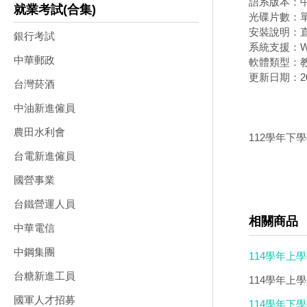
語系版本：
就業考試(合集)
光碟片數：
安裝說明：直
銀行考試
系統支援：Wi
中華郵政
軟體類型：
更新日期：202
台灣菸酒
中油新進僱員
農田水利會
112學年下
台電新進僱員
國營事業
台鐵營運人員
相關商品
中華電信
中鋼集團
114學年上
台糖新進工員
114學年上學
國軍人才招募
114學年下