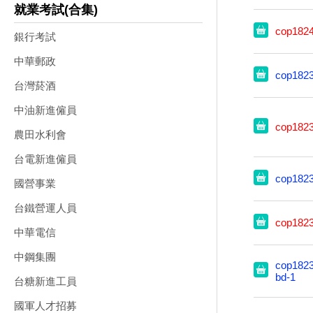
就業考試(合集)
cop182
銀行考試
中華郵政
cop182
台灣菸酒
中油新進僱員
cop182
農田水利會
台電新進僱員
cop182
國營事業
台鐵營運人員
cop182
中華電信
中鋼集團
cop1823
bd-1
台糖新進工員
國軍人才招募