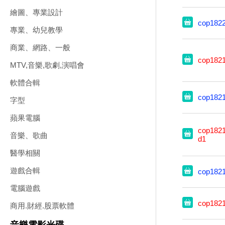
繪圖、專業設計
cop182
專業、幼兒教學
商業、網路、一般
cop182
MTV,音樂,歌劇,演唱會
軟體合輯
cop182
字型
蘋果電腦
cop1821
音樂、歌曲
d1
醫學相關
遊戲合輯
cop182
電腦遊戲
cop182
商用.財經.股票軟體