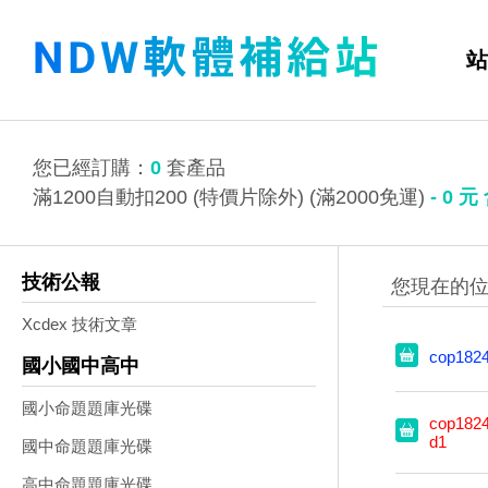
站
您已經訂購：
0
套產品
滿1200自動扣200 (特價片除外) (滿2000免運)
-
0
元
技術公報
Xcdex 技術文章
cop182
國小國中高中
國小命題題庫光碟
cop1824
d1
國中命題題庫光碟
高中命題題庫光碟