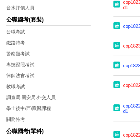
cop1823
d1
台水評價人員
公職國考(套裝)
cop182
公職考試
鐵路特考
cop182
警察類考試
專技證照考試
cop182
律師法官考試
cop182
教職考試
調查局.國安局.外交人員
cop1822
學士後中/西/獸醫課程
d1
關務特考
公職國考(單科)
cop182