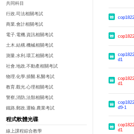
共同科目
行政.司法相關考試
cop182
商業.會計相關考試
電子.電機.資訊相關考試
cop182
土木.結構.機械相關考試
cop1822
測量.水利.環工相關考試
d1
社會.地政.不動產相關考試
物理.化學.插醫.私醫考試
cop1822
d1
教育.觀光.心理相關考試
警察,消防,法類相關考試
cop1822
d9-1
鐵路.郵政.運輸.農業考試
程式軟體光碟
cop1822
d1
線上課程綜合教學