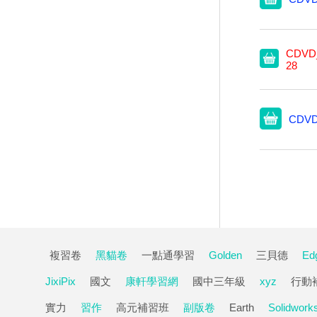
CDVD_
28
CDVD
複習卷
黑貓卷
一點通學習
Golden
三貝德
Ed
JixiPix
國文
康軒學習網
國中三年級
xyz
行動
實力
習作
高元補習班
副版卷
Earth
Solidwork