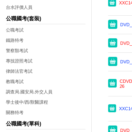
XXC1
台水評價人員
公職國考(套裝)
DVD_
公職考試
鐵路特考
DVD_
警察類考試
專技證照考試
DVD_
律師法官考試
CDVD
教職考試
26
調查局.國安局.外交人員
學士後中/西/獸醫課程
XXC1
關務特考
公職國考(單科)
DVD_