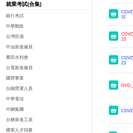
就業考試(合集)
CDVD
銀行考試
31
中華郵政
CDVD
台灣菸酒
23
中油新進僱員
農田水利會
CDVD
23
台電新進僱員
國營事業
DVD_
台鐵營運人員
中華電信
中鋼集團
CDVD
台糖新進工員
國軍人才招募