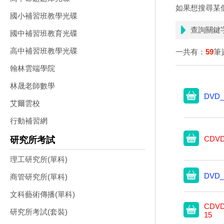
如果想搜尋某
國小補習班教學光碟
查詢關鍵
國中補習班教育光碟
高中補習班教學光碟
一共有：
59
筆
翰林雲端學院
林晟老師數學
DVD_
艾爾雲校
行動補習網
CDVD
研究所考試
理工研究所(單科)
DVD_
商管研究所(單科)
文科藝術傳播(單科)
CDVD
研究所考試(套裝)
15