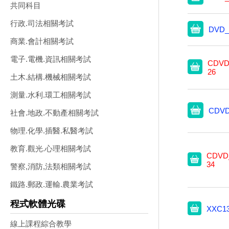
共同科目
行政.司法相關考試
DVD_
商業.會計相關考試
電子.電機.資訊相關考試
CDVD
26
土木.結構.機械相關考試
測量.水利.環工相關考試
CDVD
社會.地政.不動產相關考試
物理.化學.插醫.私醫考試
教育.觀光.心理相關考試
CDVD_
34
警察,消防,法類相關考試
鐵路.郵政.運輸.農業考試
程式軟體光碟
XXC1
線上課程綜合教學