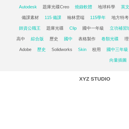
Autodesk
題庫光碟Creo
燒錄軟體
地球科學
英
備課素材
115 備課
翰林雲端
115學年
地方特考
師資公職王
題庫光碟
Clip
國中一年級
立功補習
高中
綜合版
歷史
國中
表格製作
卷類光碟
理
Adobe
歷史
Solidworks
Skin
校用
國中三年級
向量插圖
XYZ STUDIO