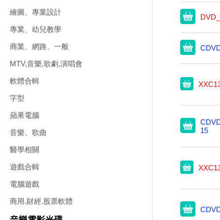
繪圖、專業設計
DVD_
專業、幼兒教學
商業、網路、一般
CDVD
MTV,音樂,歌劇,演唱會
軟體合輯
XXC1
字型
蘋果電腦
CDVD
15
音樂、歌曲
醫學相關
遊戲合輯
XXC1
電腦遊戲
商用.財經.股票軟體
CDVD