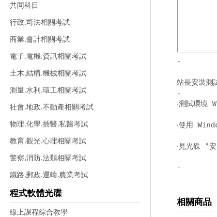
共同科目
行政.司法相關考試
商業.會計相關考試
電子.電機.資訊相關考試
-
土木.結構.機械相關考試
站長安裝測
測量.水利.環工相關考試
-
‧測試環境 W
社會.地政.不動產相關考試
物理.化學.插醫.私醫考試
‧使用 Wind
教育.觀光.心理相關考試
‧見光碟 "安
警察,消防,法類相關考試
-
鐵路.郵政.運輸.農業考試
程式軟體光碟
相關商品
線上課程綜合教學