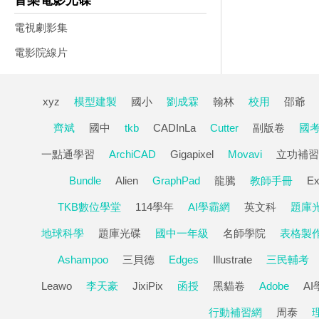
音樂電影光碟
電視劇影集
電影院線片
xyz
模型建製
國小
劉成霖
翰林
校用
邵爺
齊斌
國中
tkb
CADInLa
Cutter
副版卷
國
一點通學習
ArchiCAD
Gigapixel
Movavi
立功補習
Bundle
Alien
GraphPad
龍騰
教師手冊
Ex
TKB數位學堂
114學年
AI學霸網
英文科
題庫光
地球科學
題庫光碟
國中一年級
名師學院
表格製
Ashampoo
三貝德
Edges
Illustrate
三民輔考
Leawo
李天豪
JixiPix
函授
黑貓卷
Adobe
A
行動補習網
周泰