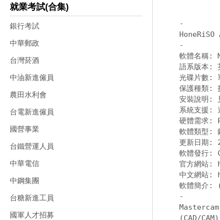
就業考試(合集)
-
銀行考試
中華郵政
-
軟體名稱: Ma
台灣菸酒
語系版本: 
光碟片數: 單
中油新進僱員
保護種類: 
農田水利會
安裝說明: 
系統支援: 適
台電新進僱員
硬體需求: P
國營事業
軟體類型: 
更新日期: 20
台鐵營運人員
軟體發行: CN
中華電信
官方網站: 
中文網站: 
中鋼集團
-
台糖新進工員
Masterc
國軍人才招募
(CAD/C