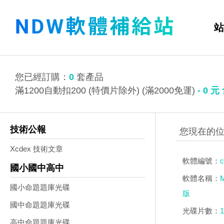
站
您已經訂購：
0
套產品
滿1200自動扣200 (特價片除外) (滿2000免運)
-
0
元
技術公報
Xcdex 技術文章
軟體編號：
c
國小國中高中
軟體名稱：
國小命題題庫光碟
版
國中命題題庫光碟
光碟片數：
1
高中命題題庫光碟