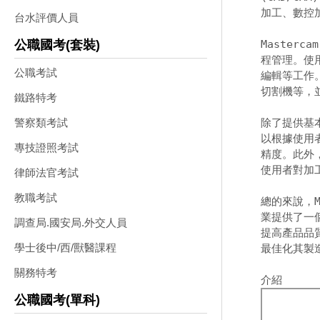
加工、數控
台水評價人員
Master
公職國考(套裝)
程管理。使用
公職考試
編輯等工作
切割機等，並
鐵路特考
除了提供基本
警察類考試
以根據使用
專技證照考試
精度。此外，
使用者對加
律師法官考試
教職考試
總的來說，M
業提供了一
調查局.國安局.外交人員
提高產品品質
學士後中/西/獸醫課程
最佳化其製造
關務特考
公職國考(單科)