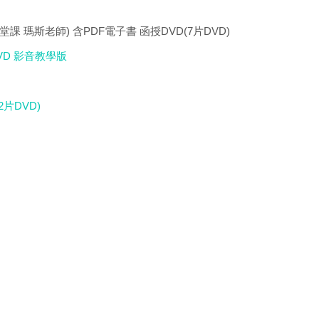
0堂課 瑪斯老師) 含PDF電子書 函授DVD(7片DVD)
DVD 影音教學版
片DVD)