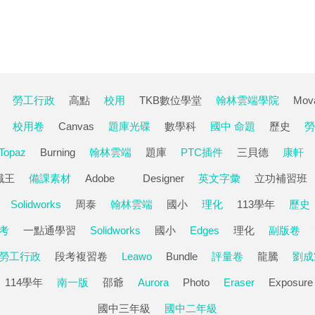
勞工行政
高點
校用
TKB數位學堂
翰林雲端學院
Mov
校用卷
Canvas
題庫光碟
數學科
國中 命題
歷史
勞
Topaz
Burning
翰林雲端
題庫
PTC插件
三貝德
康軒
職王
備課素材
Adobe
Designer
英文字彙
立功補習班
Solidworks
周泰
翰林雲端
國小
理化
113學年
歷史
考
一點通學習
Solidworks
國小
Edges
理化
副版卷
勞工行政
段考複習卷
Leawo
Bundle
評量卷
龍騰
劉成
114學年
南一版
邵爺
Aurora
Photo
Eraser
Exposure
國中三年級
國中二年級