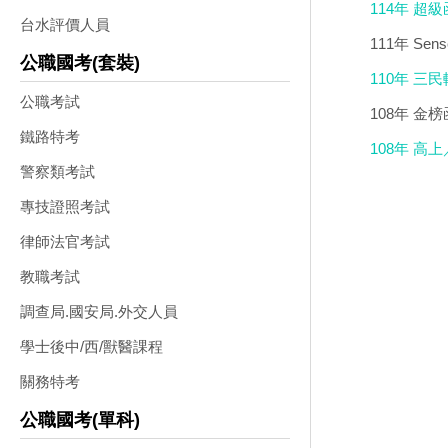
114年 超級
台水評價人員
111年 Se
公職國考(套裝)
110年 三
公職考試
108年 金榜
鐵路特考
108年 高
警察類考試
專技證照考試
律師法官考試
教職考試
調查局.國安局.外交人員
學士後中/西/獸醫課程
關務特考
公職國考(單科)