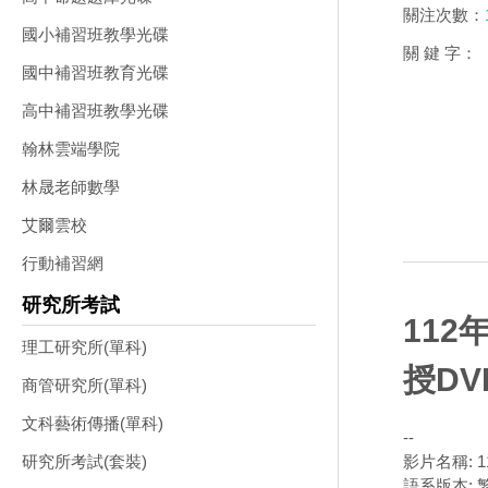
關注次數：
國小補習班教學光碟
關 鍵 字：
國中補習班教育光碟
高中補習班教學光碟
翰林雲端學院
林晟老師數學
艾爾雲校
行動補習網
研究所考試
112
理工研究所(單科)
授DV
商管研究所(單科)
文科藝術傳播(單科)
--
影片名稱: 
研究所考試(套裝)
語系版本: