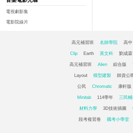
音樂電影光碟
電視劇影集
電影院線片
高元補習班
名師學院
高中
Clip
Earth
英文科
劉成霖
高元補習班
Alien
綜合版
Layout
模型建製
師資公
公民
Chromatic
康軒版
Minitab
114學年
三民輔
材料力學
3D技術插圖
段考複習卷
國考小學堂