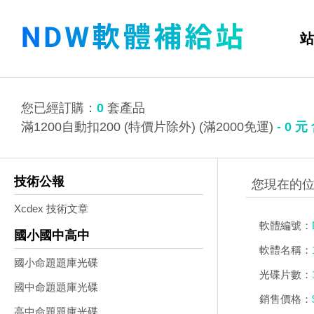
站
您已經訂購：
0
套產品
滿1200自動扣200 (特價片除外) (滿2000免運)
-
0
元
技術公報
Xcdex 技術文章
軟體編號：
國小國中高中
軟體名稱：
國小命題題庫光碟
光碟片數：
國中命題題庫光碟
銷售價格：
高中命題題庫光碟