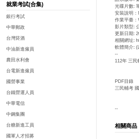
就業考試(合集)
光碟片數: 
安裝說明：
銀行考試
作業平臺：W
影片類型:
中華郵政
更新日期: 20
台灣菸酒
相關網址: htt
軟體簡介: 
中油新進僱員
--
農田水利會
112年 三
台電新進僱員
PDF目錄
國營事業
三民輔考 國文(
台鐵營運人員
中華電信
--
中鋼集團
台糖新進工員
相關商品
國軍人才招募