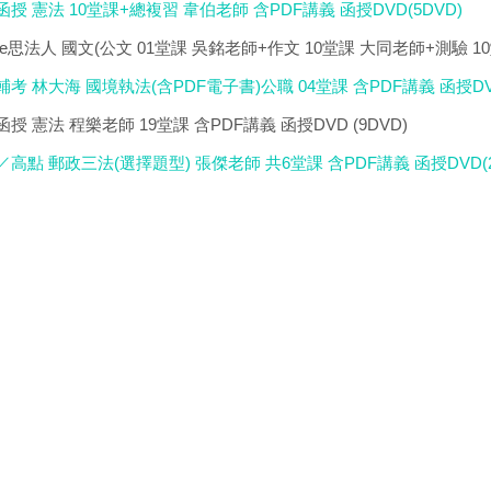
函授 憲法 10堂課+總複習 韋伯老師 含PDF講義 函授DVD(5DVD)
nse思法人 國文(公文 01堂課 吳銘老師+作文 10堂課 大同老師+測驗 1
民輔考 林大海 國境執法(含PDF電子書)公職 04堂課 含PDF講義 函授
函授 憲法 程樂老師 19堂課 含PDF講義 函授DVD (9DVD)
上／高點 郵政三法(選擇題型) 張傑老師 共6堂課 含PDF講義 函授DVD(2