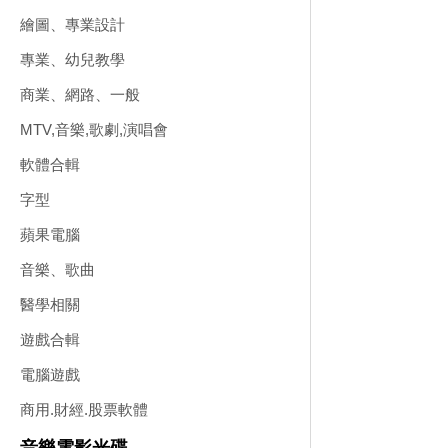
繪圖、專業設計
專業、幼兒教學
商業、網路、一般
MTV,音樂,歌劇,演唱會
軟體合輯
字型
蘋果電腦
音樂、歌曲
醫學相關
遊戲合輯
電腦遊戲
商用.財經.股票軟體