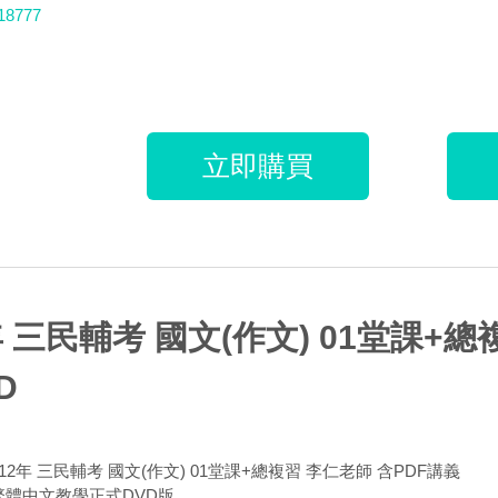
18777
立即購買
年 三民輔考 國文(作文) 01堂課+總
D
112年 三民輔考 國文(作文) 01堂課+總複習 李仁老師 含PDF講義
 繁體中文教學正式DVD版