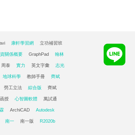
avi
康軒學習網
立功補習班
資關係概要
GraphPad
翰林
周泰
實力
英文字彙
志光
地球科學
教師手冊
齊斌
勞工立法
綜合版
齊斌
函授
心智圖軟體
萬試通
霖
ArchiCAD
Autodesk
南一
南一版
R2020b