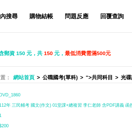
內搜尋
購物結帳
問題反應
回覆查詢
 含郵資
150
元，共
150
元，
最低消費需滿500元
網站首頁
公職國考(單科)
">共同科目
光碟
DVD_1860
112年 三民輔考 國文(作文) 01堂課+總複習 李仁老師 含PDF講義 函
1
$200