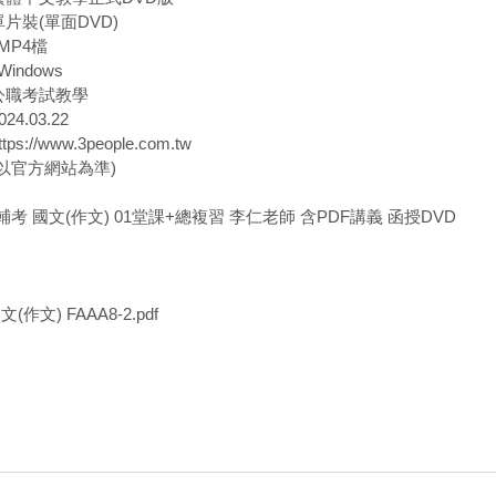
單片裝(單面DVD)
MP4檔
indows
 公職考試教學
24.03.22
ps://www.3people.com.tw
(以官方網站為準)
民輔考 國文(作文) 01堂課+總複習 李仁老師 含PDF講義 函授DVD
作文) FAAA8-2.pdf