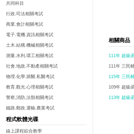
共同科目
行政.司法相關考試
商業.會計相關考試
電子.電機.資訊相關考試
相關商品
土木.結構.機械相關考試
111年 超級
測量.水利.環工相關考試
(特價6900)
111年 三民
社會.地政.不動產相關考試
4000)
115年 三
物理.化學.插醫.私醫考試
DVD函授課程(
109年 超級
教育.觀光.心理相關考試
片裝)(特價63
113年 超級
警察,消防,法類相關考試
價3200)
鐵路.郵政.運輸.農業考試
程式軟體光碟
線上課程綜合教學