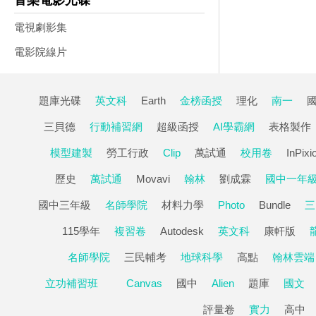
音樂電影光碟
電視劇影集
電影院線片
題庫光碟
英文科
Earth
金榜函授
理化
南一
三貝德
行動補習網
超級函授
AI學霸網
表格製作
模型建製
勞工行政
Clip
萬試通
校用卷
InPixi
歷史
萬試通
Movavi
翰林
劉成霖
國中一年
國中三年級
名師學院
材料力學
Photo
Bundle
三
115學年
複習卷
Autodesk
英文科
康軒版
名師學院
三民輔考
地球科學
高點
翰林雲端
立功補習班
Canvas
國中
Alien
題庫
國文
評量卷
實力
高中