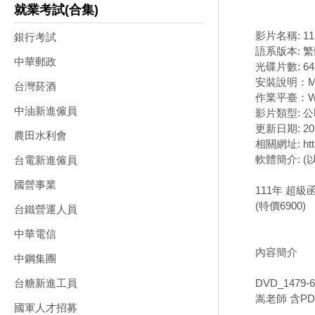
就業考試(合集)
影片名稱: 1
銀行考試
語系版本: 
中華郵政
光碟片數: 6
安裝說明：M
台灣菸酒
作業平臺：Wi
中油新進僱員
影片類型: 
更新日期: 202
農田水利會
相關網址: http
軟體簡介: 
台電新進僱員
國營事業
111年 超級
(特價6900)
台鐵營運人員
中華電信
內容簡介
中鋼集團
DVD_147
台糖新進工員
嵩老師 含PD
國軍人才招募