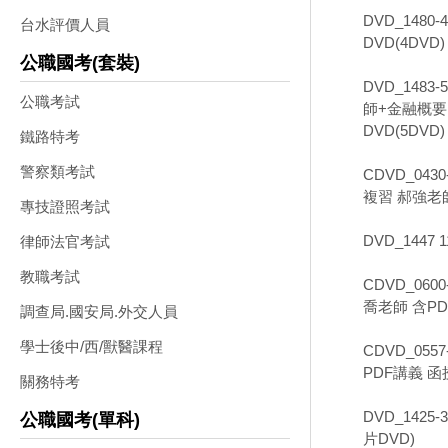
DVD_148
台水評價人員
DVD(4DVD)
公職國考(套裝)
DVD_148
公職考試
師+金融概要 
DVD(5DVD)
鐵路特考
警察類考試
CDVD_04
複習 郝強老師
專技證照考試
DVD_144
律師法官考試
教職考試
CDVD_06
喬老師 含PD
調查局.國安局.外交人員
學士後中/西/獸醫課程
CDVD_05
PDF講義 函授
關務特考
DVD_1425
公職國考(單科)
片DVD)