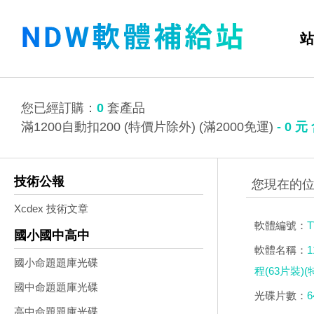
站
您已經訂購：
0
套產品
滿1200自動扣200 (特價片除外) (滿2000免運)
-
0
元
技術公報
Xcdex 技術文章
軟體編號：
T
國小國中高中
軟體名稱：
國小命題題庫光碟
程(63片裝)(
國中命題題庫光碟
光碟片數：
6
高中命題題庫光碟