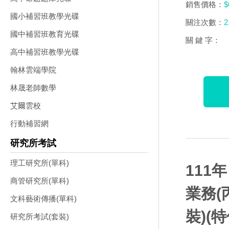
銷售價格：
$
國小補習班教學光碟
關注次數：
2
國中補習班教育光碟
關 鍵 字：
高中補習班教學光碟
翰林雲端學院
林晟老師數學
艾爾雲校
行動補習網
研究所考試
理工研究所(單科)
111
商管研究所(單科)
業務(
文科藝術傳播(單科)
裝)(特
研究所考試(套裝)