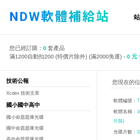
站
您已經訂購：
0
套產品
滿1200自動扣200 (特價片除外) (滿2000免運)
-
0
元
技術公報
Xcdex 技術文章
軟體編號：
T
國小國中高中
軟體名稱：
國小命題題庫光碟
片裝)
國中命題題庫光碟
光碟片數：
3
高中命題題庫光碟