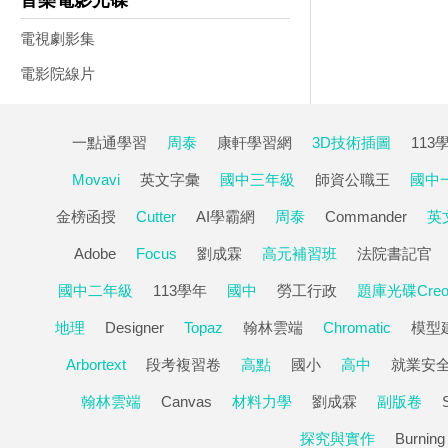
音樂電影光碟
電視劇影集
電影院線片
一點通學習
周泰
康軒學習網
3D技術插圖
113
Movavi
英文字彙
國中三年級
師資公職王
國中
金榜函授
Cutter
AI學霸網
周泰
Commander
英
Adobe
Focus
劉成霖
高元補習班
法院書記官
國中二年級
113學年
國中
勞工行政
題庫光碟Cre
地理
Designer
Topaz
翰林雲端
Chromatic
模型
Arbortext
段考複習卷
高點
國小
高中
就業安
翰林雲端
Canvas
材料力學
劉成霖
副版卷
探究與實作
Burning