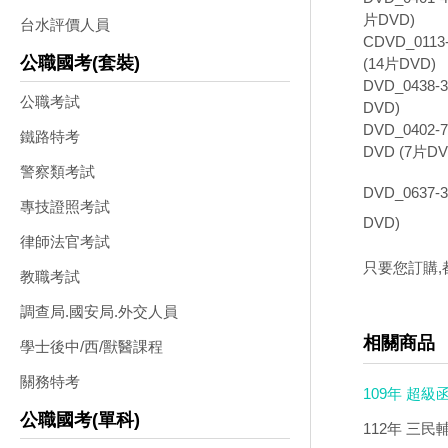
片DVD)
台水評價人員
CDVD_0113
公職國考(套裝)
(14片DVD)
DVD_0438-3
公職考試
DVD)
DVD_0402-7
鐵路特考
DVD (7片DV
警察類考試
DVD_063
專技證照考試
DVD)
律師法官考試
只要您訂購,
教職考試
調查局.國安局.外交人員
相關商品
學士後中/西/獸醫課程
關務特考
109年 超級
公職國考(單科)
4900)
112年 三民