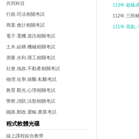
(特價4200)
共同科目
113年 超級
行政.司法相關考試
112年 三
(23片裝)(特價
商業.會計相關考試
111年 高點
電子.電機.資訊相關考試
土木.結構.機械相關考試
測量.水利.環工相關考試
社會.地政.不動產相關考試
物理.化學.插醫.私醫考試
教育.觀光.心理相關考試
警察,消防,法類相關考試
鐵路.郵政.運輸.農業考試
程式軟體光碟
線上課程綜合教學