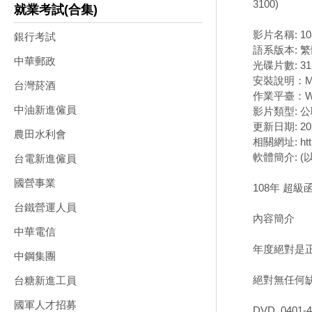
3100)
就業考試(合集)
影片名稱: 1
銀行考試
語系版本: 
中華郵政
光碟片數: 3
安裝說明：M
台灣菸酒
作業平臺：Wi
中油新進僱員
影片類型: 
更新日期: 202
農田水利會
相關網址: http:
軟體簡介: 
台電新進僱員
國營事業
108年 超級
台鐵營運人員
內容簡介
中華電信
年度絕對是正
中鋼集團
絕對無任何
台糖新進工員
國軍人才招募
DVD_0401-4