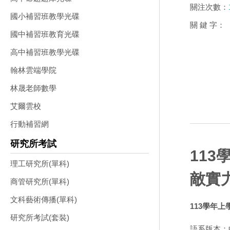
關注次數：
國小補習班教學光碟
關 鍵 字：
國中補習班教育光碟
高中補習班教學光碟
翰林雲端學院
林晟老師數學
艾爾雲校
行動補習網
研究所考試
113
理工研究所(單科)
敵實
商管研究所(單科)
文科藝術傳播(單科)
113學年上
研究所考試(套裝)
語系版本：