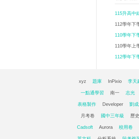
115升高中
112學年下
110學年下
110學年上
112學年下
xyz
題庫
InPixio
李天
一點通學習
南一
志光
表格製作
Developer
劉成
月考卷
國中三年級
歷
Cadsoft
Aurora
校用卷
英文科
分析系統
段考複