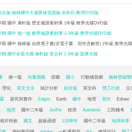
綜合版 翰林國中大滿貫複習講義 全科目 教用DVD版
學期 國中 康軒版 歷史備課素材庫 1年級 教學光碟DVD版
學期 國中 南一版 數學備課素材庫 1-3年級 教學光碟DVD版
學期 國中 翰林版 自然電子書(含電子書、習作含解答) 2年級 教學光碟
學期 國中命題光碟 康軒版 英文科 1-3年級 題庫光碟
豪
南一版
向量插圖
邵爺
國小
行動補習網
翰林雲端學
理化
英文文法
統計分析
綜合版
英文科
勞工行政
立
霖
探究與實作
Edges
Earth
國中
地理
習作
Edraw
史
地理
國中二年級
JixiPix
校用
Autodesk
三民輔考
相片特效
國文
超級函授
115學年
國中二年級
地球科學
習卷
康軒學習網
Adobe
一點通學習
tkb
建築設計
勞工