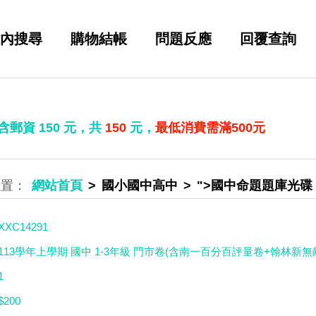
內搜尋
購物結帳
問題反應
回覆查詢
 含郵資
150
元，共
150
元，
最低消費需滿500元
網站首頁
國小國中高中
">國中命題題庫光碟
XXC14291
113學年上學期 國中 1-3年級 門市卷(含南一百分百評量卷+翰林新
1
$200