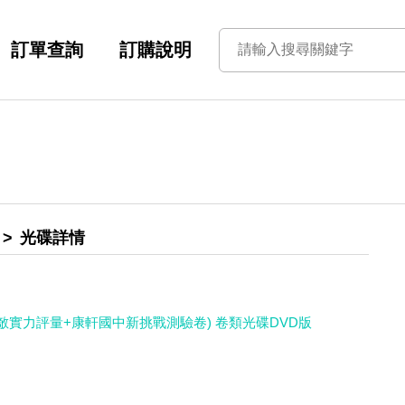
訂單查詢
訂購說明
光碟詳情
無敵實力評量+康軒國中新挑戰測驗卷) 卷類光碟DVD版