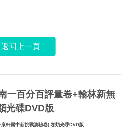
返回上一頁
(含南一百分百評量卷+翰林新無
類光碟DVD版
量+康軒國中新挑戰測驗卷) 卷類光碟DVD版