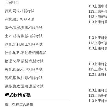
共同科目
113上國中
行政.司法相關考試
113上康
113上康軒
商業.會計相關考試
113上康軒
電子.電機.資訊相關考試
土木.結構.機械相關考試
113上康
113上康軒
測量.水利.環工相關考試
113上康軒
社會.地政.不動產相關考試
物理.化學.插醫.私醫考試
113上康
113上康軒
教育.觀光.心理相關考試
113上康軒
警察,消防,法類相關考試
鐵路.郵政.運輸.農業考試
113上康
程式軟體光碟
113上康軒
113上康軒
線上課程綜合教學