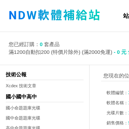
站
您已經訂購：
0
套產品
滿1200自動扣200 (特價片除外) (滿2000免運)
-
0
元
技術公報
Xcdex 技術文章
軟體編號：
國小國中高中
軟體名稱：
國小命題題庫光碟
光碟片數：
國中命題題庫光碟
銷售價格：
高中命題題庫光碟