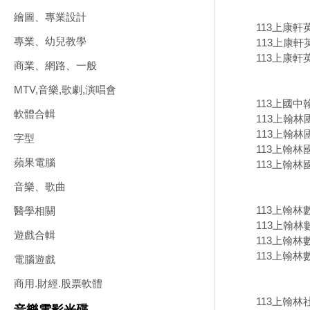
繪圖、專業設計
113上康
專業、幼兒教學
113上康軒
113上康軒
商業、網路、一般
MTV,音樂,歌劇,演唱會
113上國中
軟體合輯
113上翰
113上翰林
字型
113上翰林
蘋果電腦
113上翰林
音樂、歌曲
113上翰
醫學相關
113上翰林
遊戲合輯
113上翰林
113上翰林
電腦遊戲
商用.財經.股票軟體
113上翰