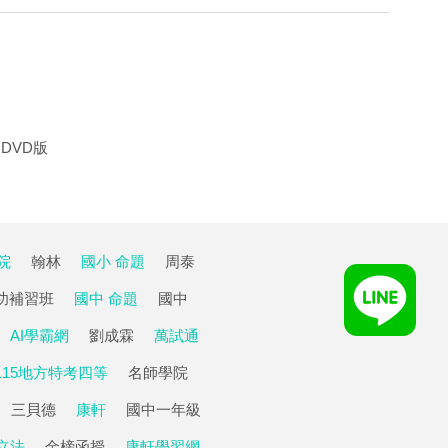
DVD版
院
翰林
國小 命題
周泰
功補習班
國中 命題
國中
AI學霸網
劉成霖
萬試通
115地方特考四等
名師學院
三貝德
康軒
國中一年級
立法
金榜函授
康軒學習網