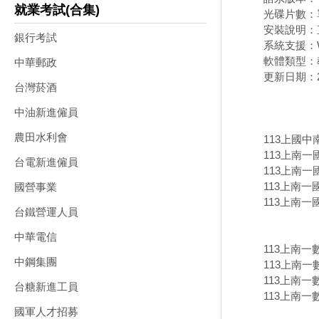
就業考試(合集)
光碟片數：
安裝說明：
銀行考試
系統支援：W
軟體類型：
中華郵政
更新日期：20
台灣菸酒
中油新進僱員
農田水利會
113上國
113上南
台電新進僱員
113上南一
113上南一
國營事業
113上南一
台鐵營運人員
中華電信
113上南
中鋼集團
113上南一
113上南一
台糖新進工員
113上南一
國軍人才招募