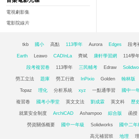
音樂電影光碟
電視劇影集
電影院線片
tkb
國小
高點
113學年
Aurora
Edges
段考
Earth
Leawo
CADInLa
齊斌
康軒學習網
114學
段考複習卷
113學年
三民輔考
Edraw
Solidwo
勞工立法
題庫
勞工行政
InPixio
Golden
翰林版
Topaz
理化
分析系統
xyz
一點通學習
國中一
複習卷
國考小學堂
英文文法
劉成霖
英文科
歷
就業安全制度
ArchiCAD
Ashampoo
綜合版
函授
勞資關係概要
國中一年級
Solidworks
國中二年
高元補習班
地理