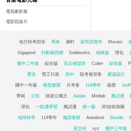
音樂電影光碟
電視劇影集
電影院線片
地方特考四等
周泰
康軒
探究與實作
Movavi
Gigapixel
行動補習網
Solidworks
翰林版
理化
國中二年級
綜合版
高元補習班
Cutter
綜合版
歷史
勞工行政
高中
段考複習卷
建築設計
國中一年級
模型建製
月考卷
114學年
函授
JixiP
齊斌
公民
師資公職王
Adobe
Minitab
萬試通
理化
一點通學習
萬試通
南一版
3D技術插圖
地球科學
114學年
備課素材
Autodesk
Bundle
英文科
xyz
國中三年級