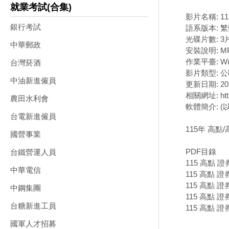
就業考試(合集)
影片名稱: 1
銀行考試
語系版本: 
光碟片數: 3
中華郵政
安裝說明: M
作業平臺: Wi
台灣菸酒
影片類型: 
中油新進僱員
更新日期: 202
相關網址: https
農田水利會
軟體簡介: 
台電新進僱員
115年 高點
國營事業
PDF目錄
台鐵營運人員
115 高點 證
中華電信
115 高點 證
115 高點 證
中鋼集團
115 高點 證
台糖新進工員
115 高點 證
國軍人才招募