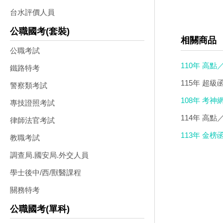
台水評價人員
公職國考(套裝)
相關商品
公職考試
110年 高點
鐵路特考
DVD(13
115年 超級
警察類考試
行考試適用)
108年 考神
專技證照考試
DVD)
114年 高點
律師法官考試
113年 金榜
教職考試
調查局.國安局.外交人員
學士後中/西/獸醫課程
關務特考
公職國考(單科)