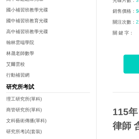
光碟片數：
3
國小補習班教學光碟
銷售價格：
$
國中補習班教育光碟
關注次數：
2
高中補習班教學光碟
關 鍵 字：
翰林雲端學院
林晟老師數學
艾爾雲校
行動補習網
研究所考試
理工研究所(單科)
115
商管研究所(單科)
文科藝術傳播(單科)
律師 
研究所考試(套裝)