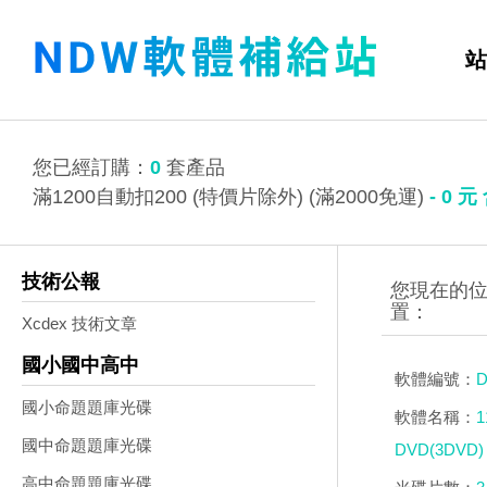
站
您已經訂購：
0
套產品
滿1200自動扣200 (特價片除外) (滿2000免運)
-
0
元
技術公報
Xcdex 技術文章
國小國中高中
軟體編號：
D
國小命題題庫光碟
軟體名稱：
國中命題題庫光碟
DVD(3DVD)
高中命題題庫光碟