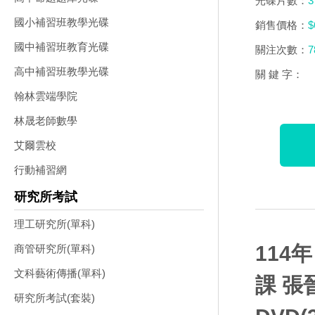
光碟片數：
3
國小補習班教學光碟
銷售價格：
$
國中補習班教育光碟
關注次數：
7
高中補習班教學光碟
關 鍵 字：
翰林雲端學院
林晟老師數學
艾爾雲校
行動補習網
研究所考試
理工研究所(單科)
114
商管研究所(單科)
文科藝術傳播(單科)
課 張
研究所考試(套裝)