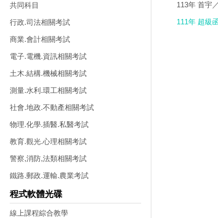
其他相關法規 
113年 首宇
共同科目
DVD
111年 超級
行政.司法相關考試
商業.會計相關考試
電子.電機.資訊相關考試
土木.結構.機械相關考試
測量.水利.環工相關考試
社會.地政.不動產相關考試
物理.化學.插醫.私醫考試
教育.觀光.心理相關考試
警察,消防,法類相關考試
鐵路.郵政.運輸.農業考試
程式軟體光碟
線上課程綜合教學