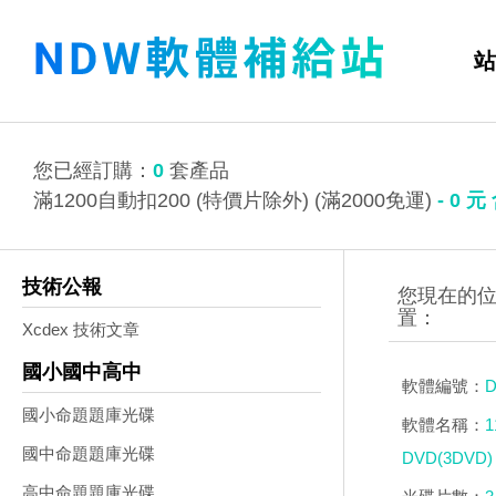
站
您已經訂購：
0
套產品
滿1200自動扣200 (特價片除外) (滿2000免運)
-
0
元
技術公報
Xcdex 技術文章
國小國中高中
軟體編號：
D
國小命題題庫光碟
軟體名稱：
國中命題題庫光碟
DVD(3DVD)
高中命題題庫光碟