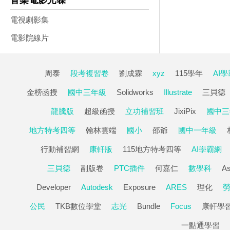
音樂電影光碟
電視劇影集
電影院線片
周泰
段考複習卷
劉成霖
xyz
115學年
AI
金榜函授
國中三年級
Solidworks
Illustrate
三貝德
龍騰版
超級函授
立功補習班
JixiPix
國中三
地方特考四等
翰林雲端
國小
邵爺
國中一年級
行動補習網
康軒版
115地方特考四等
AI學霸網
三貝德
副版卷
PTC插件
何嘉仁
數學科
A
Developer
Autodesk
Exposure
ARES
理化
公民
TKB數位學堂
志光
Bundle
Focus
康軒學
一點通學習