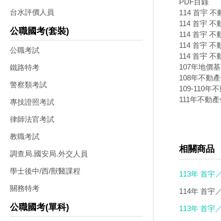
PDF目錄
台水評價人員
114 首宇 不
114 首宇 不
公職國考(套裝)
114 首宇 不
114 首宇 
公職考試
114 首宇 不
107年地價
鐵路特考
108年不動
警察類考試
109-110
111年不動
專技證照考試
律師法官考試
教職考試
相關商品
調查局.國安局.外交人員
學士後中/西/獸醫課程
113年 首宇
關務特考
DVD(3DVD)
114年 首宇
公職國考(單科)
113年 首