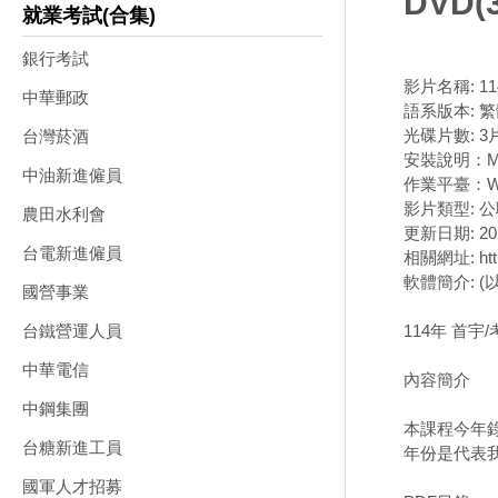
DVD(
就業考試(合集)
銀行考試
影片名稱: 1
中華郵政
語系版本: 
光碟片數: 3
台灣菸酒
安裝說明：M
中油新進僱員
作業平臺：Wi
影片類型: 
農田水利會
更新日期: 202
台電新進僱員
相關網址: http
軟體簡介: 
國營事業
114年 首宇
台鐵營運人員
中華電信
內容簡介
中鋼集團
本課程今年
台糖新進工員
年份是代表
國軍人才招募