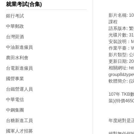
就業考試(合集)
影片名稱: 1
銀行考試
課程
中華郵政
語系版本: 
光碟片數: 3
台灣菸酒
安裝說明：M
中油新進僱員
作業平臺：Wi
影片類型: 
農田水利會
更新日期: 201
相關網址: https:
台電新進僱員
group8&type
國營事業
軟體簡介: 
台鐵營運人員
107年 TK
中華電信
裝)(特價4650
中鋼集團
年度絕對是正
台糖新進工員
國軍人才招募
絕對無任何