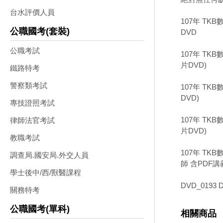
台水評價人員
107年 TK
公職國考(套裝)
DVD
公職考試
107年 TK
片DVD)
鐵路特考
警察類考試
107年 TK
DVD)
專技證照考試
107年 TK
律師法官考試
片DVD)
教職考試
107年 TK
調查局.國安局.外交人員
師 含PDF講義
學士後中/西/獸醫課程
DVD_0193 D
關務特考
公職國考(單科)
相關商品