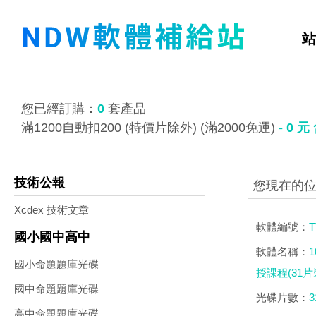
站
您已經訂購：
0
套產品
滿1200自動扣200 (特價片除外) (滿2000免運)
-
0
元
技術公報
Xcdex 技術文章
軟體編號：
T
國小國中高中
軟體名稱：
國小命題題庫光碟
授課程(31片
國中命題題庫光碟
光碟片數：
3
高中命題題庫光碟