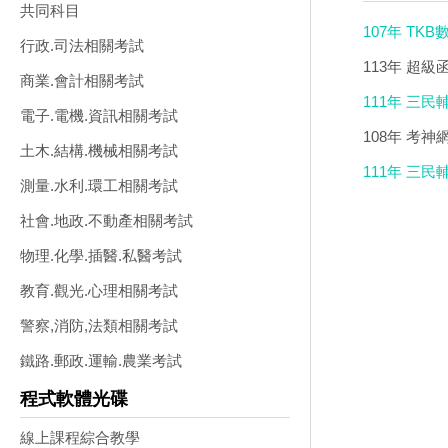
共同科目
107年 T
行政.司法相關考試
課程(22片裝
113年 超
商業.會計相關考試
(19片裝)(特價
111年 三
電子.電機.資訊相關考試
授課程(15片裝
108年 考
土木.結構.機械相關考試
DVD)
111年 三
測量.水利.環工相關考試
授課程(15片裝
社會.地政.不動產相關考試
物理.化學.插醫.私醫考試
教育.觀光.心理相關考試
警察,消防,法類相關考試
鐵路.郵政.運輸.農業考試
程式軟體光碟
線上課程綜合教學