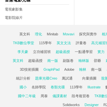
音樂電影光碟
電視劇影集
電影院線片
英文科
理化
Minitab
Movavi
探究與實作
相
TKB數位學堂
115學年
英文文法
評量卷
高元補習
李天豪
立功補習班
超級函授
一點通學習
實力
英文科
超級函授
南一版
副版卷
翰林版
邵爺
3D技術插圖
GraphPad
Adobe
翰林
南一版
統計分析
題庫光碟Creo
萬試通
向量插圖
龍
國小
名師學院
卷類光碟
113學年
Illustrate
國中二年級
周泰
備課素材
段考複習卷
TKB數
Solidworks
Designer
R