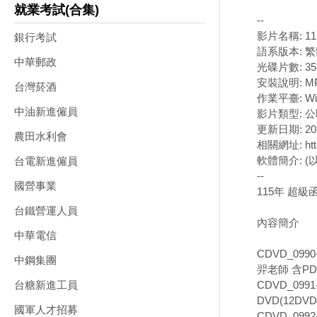
就業考試(合集)
--
影片名稱: 1
銀行考試
語系版本: 
中華郵政
光碟片數: 3
安裝說明: M
台灣菸酒
作業平臺: Wi
中油新進僱員
影片類型: 
更新日期: 202
農田水利會
相關網址: http
軟體簡介: 
台電新進僱員
--
國營事業
115年 超級
台鐵營運人員
內容簡介
中華電信
CDVD_099
中鋼集團
羿老師 含PD
CDVD_099
台糖新進工員
DVD(12DVD
國軍人才招募
CDVD_099