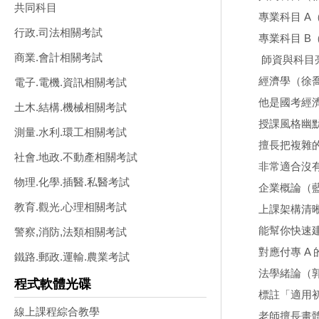
共同科目
專業科目 A
行政.司法相關考試
專業科目 B
商業.會計相關考試
師資與科目
經濟學（徐喬老
電子.電機.資訊相關考試
他是國考經
土木.結構.機械相關考試
授課風格幽
測量.水利.環工相關考試
擅長把複雜
社會.地政.不動產相關考試
非常適合沒
物理.化學.插醫.私醫考試
企業概論（藍
教育.觀光.心理相關考試
上課架構清
能幫你快速
警察,消防,法類相關考試
對應付專 A
鐵路.郵政.運輸.農業考試
法學緒論（郭
程式軟體光碟
標註「適用
線上課程綜合教學
老師擅長畫