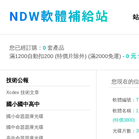
站
您已經訂購：
0
套產品
滿1200自動扣200 (特價片除外) (滿2000免運)
-
0
元
技術公報
Xcdex 技術文章
軟體編號：
T
國小國中高中
軟體名稱：
國小命題題庫光碟
(特價3800)
國中命題題庫光碟
光碟片數：
3
高中命題題庫光碟