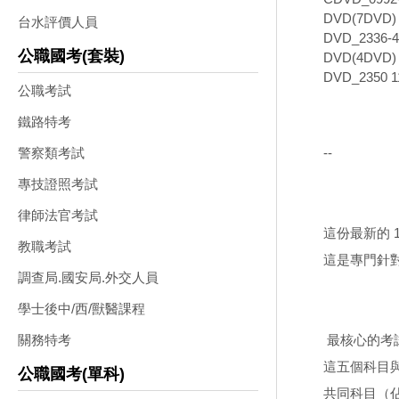
DVD(7DVD)
台水評價人員
DVD_2336
公職國考(套裝)
DVD(4DVD)
DVD_2350
公職考試
鐵路特考
--
警察類考試
專技證照考試
律師法官考試
這份最新的 1
教職考試
這是專門針
調查局.國安局.外交人員
學士後中/西/獸醫課程
最核心的考
關務特考
這五個科目
公職國考(單科)
共同科目（佔