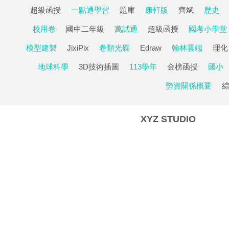
超級函授
一點通學習
題庫
康軒版
齊斌
歷史
校用卷
國中二年級
萬試通
超級函授
國考小學堂
模型建製
JixiPix
卷類光碟
Edraw
翰林雲端
理化
地球科學
3D技術插圖
113學年
金榜函授
國小
勞資關係概要
XYZ STUDIO