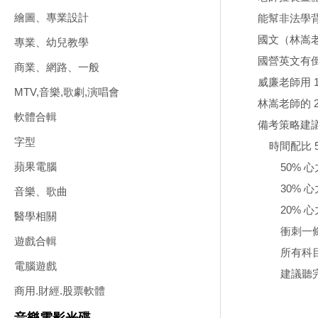
繪圖、專業設計
能幫非法學
國文（林嵩老師
專業、幼兒教學
國營英文有
商業、網路、一般
威廉老師用 
MTV,音樂,歌劇,演唱會
林嵩老師的 
軟體合輯
備考策略建
字型
時間配比 5
蘋果電腦
50% 心
30% 心力
音樂、歌曲
20% 心
醫學相關
衝刺一
遊戲合輯
所有科目
電腦遊戲
建議聽完正
商用.財經.股票軟體