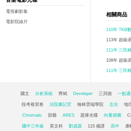
音樂電影光碟
電視劇影集
相關商品
電影院線片
110年 TK
價2900)
113年 超級
8000)
111年 三
程(21片裝)(
108年 超級
111年 三
程(38片裝)(
國文
分析系統
齊斌
Developer
三貝德
一點通
段考複習卷
法院書記官
翰林雲端學院
志光
地
Chromatic
邵爺
ARES
題庫光碟
向量插圖
C
國中三年級
英文科
劉成霖
115 備課
高中
康