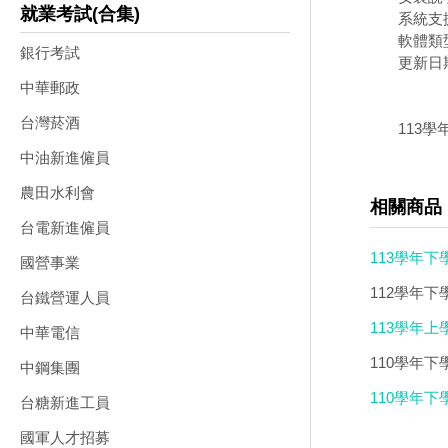
就業考試(合集)
系統支援
軟體類
銀行考試
更新日期：
中華郵政
台灣菸酒
113學
中油新進僱員
農田水利會
相關商品
台電新進僱員
113學年下
國營事業
112學年下
台鐵營運人員
113學年上
中華電信
110學年下
中鋼集團
110學年下
台糖新進工員
國軍人才招募