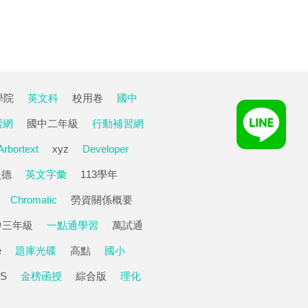
學院
英文科
校用卷
國中
習網
國中二年級
行動補習網
Arbortext
xyz
Developer
貝德
英文字彙
113學年
Chromatic
勞資關係概要
中三年級
一點通學習
萬試通
e
題庫光碟
高點
國小
S
金榜函授
綜合版
理化