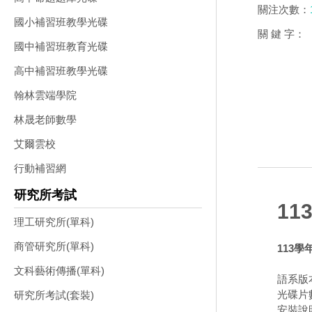
關注次數：
國小補習班教學光碟
關 鍵 字：
國中補習班教育光碟
高中補習班教學光碟
翰林雲端學院
林晟老師數學
艾爾雲校
行動補習網
研究所考試
11
理工研究所(單科)
商管研究所(單科)
113學
文科藝術傳播(單科)
語系版
光碟片
研究所考試(套裝)
安裝說