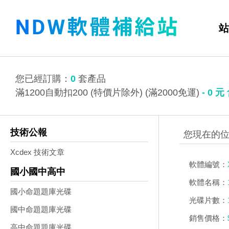
站
您已經訂購：
0
套產品
滿1200自動扣200 (特價片除外) (滿2000免運)
-
0
元
技術公報
Xcdex 技術文章
軟體編號：
國小國中高中
軟體名稱：
國小命題題庫光碟
光碟片數：
國中命題題庫光碟
銷售價格：
高中命題題庫光碟