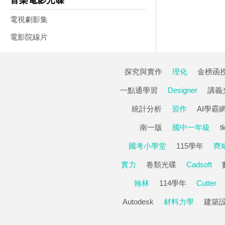
音樂電影光碟
電視劇影集
電影院線片
探究與實作
理化
金榜函
一點通學習
Designer
講義
統計分析
習作
AI學霸
南一版
國中一年級
t
國考小學堂
115學年
齊
實力
卷類光碟
Cadsoft
翰林
114學年
Cutter
Autodesk
材料力學
建築