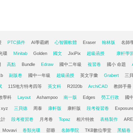
授
PTC插件
AI學霸網
心智圖軟體
Eraser
翰林版
名師
光碟
Minitab
Golden
國文
JixiPix
超級函授
康軒學
網
高點
Bundle
Edraw
國中二年級
複習卷
國小 命題
kb
副版卷
國中一年級
超級函授
英文字彙
Grabert
三
斌
115地方特考四等
英文科
R2020b
ArchiCAD
教師手冊
數學科
Layout
Ashampoo
南一版
Edges
勞工行政
國
xyz
三貝德
周泰
康軒版
康軒版
段考複習卷
Exposur
設計
段考複習卷
月考卷
Topaz
相片特效
表格製作
ARE
Movavi
卷類光碟
邵爺
名師學院
TKB數位學堂
黑貓卷