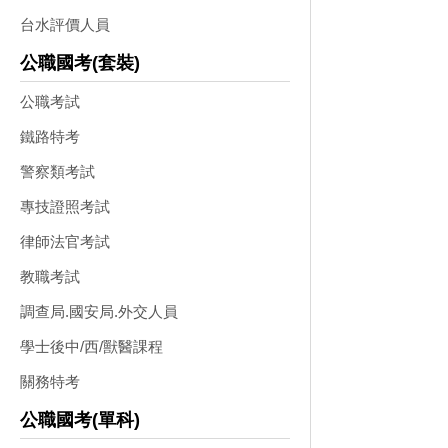
台水評價人員
公職國考(套裝)
公職考試
鐵路特考
警察類考試
專技證照考試
律師法官考試
教職考試
調查局.國安局.外交人員
學士後中/西/獸醫課程
關務特考
公職國考(單科)