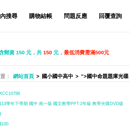
內搜尋
購物結帳
問題反應
回覆查詢
 含郵資
150
元，共
150
元，
最低消費需滿500元
網站首頁
國小國中高中
">國中命題題庫光碟
XCC10788
113學年下學期 國中 南一版 國文教學PPT 2年級 教學光碟DVD版
1
$100