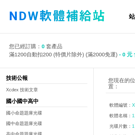
站
您已經訂購：
0
套產品
滿1200自動扣200 (特價片除外) (滿2000免運)
-
0
元
技術公報
Xcdex 技術文章
國小國中高中
軟體編號：
X
國小命題題庫光碟
軟體名稱：
國中命題題庫光碟
光碟片數：
1
高中命題題庫光碟