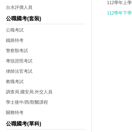
112學年上
台水評價人員
112學年下
公職國考(套裝)
公職考試
鐵路特考
警察類考試
專技證照考試
律師法官考試
教職考試
調查局.國安局.外交人員
學士後中/西/獸醫課程
關務特考
公職國考(單科)