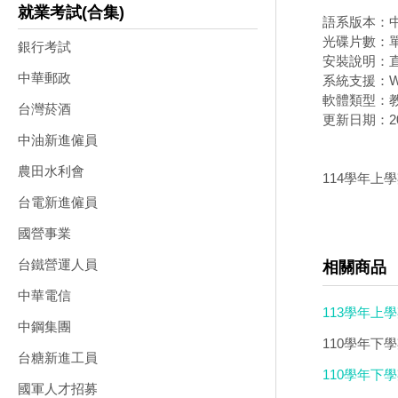
就業考試(合集)
語系版本：
光碟片數：
銀行考試
安裝說明：直
中華郵政
系統支援：Wi
軟體類型：
台灣菸酒
更新日期：202
中油新進僱員
農田水利會
114學年上學
台電新進僱員
國營事業
台鐵營運人員
相關商品
中華電信
113學年上學
中鋼集團
110學年下
台糖新進工員
版
110學年下
國軍人才招募