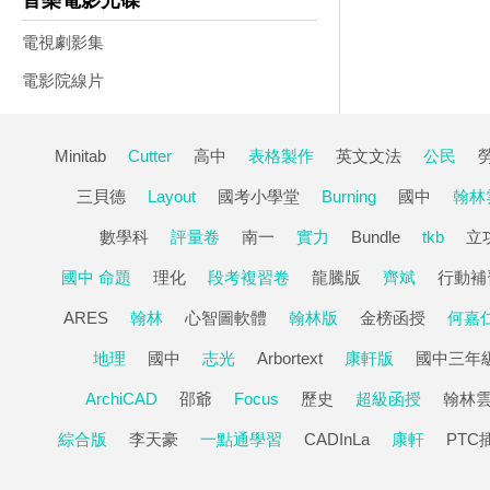
音樂電影光碟
電視劇影集
電影院線片
Minitab
Cutter
高中
表格製作
英文文法
公民
三貝德
Layout
國考小學堂
Burning
國中
翰林
數學科
評量卷
南一
實力
Bundle
tkb
立
國中 命題
理化
段考複習卷
龍騰版
齊斌
行動補
ARES
翰林
心智圖軟體
翰林版
金榜函授
何嘉
地理
國中
志光
Arbortext
康軒版
國中三年
ArchiCAD
邵爺
Focus
歷史
超級函授
翰林
綜合版
李天豪
一點通學習
CADInLa
康軒
PTC