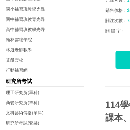
光碟片數：
1
國小補習班教學光碟
銷售價格：
$
國中補習班教育光碟
關注次數：
7
高中補習班教學光碟
關 鍵 字：
翰林雲端學院
林晟老師數學
艾爾雲校
行動補習網
研究所考試
理工研究所(單科)
114
商管研究所(單科)
文科藝術傳播(單科)
課本、
研究所考試(套裝)