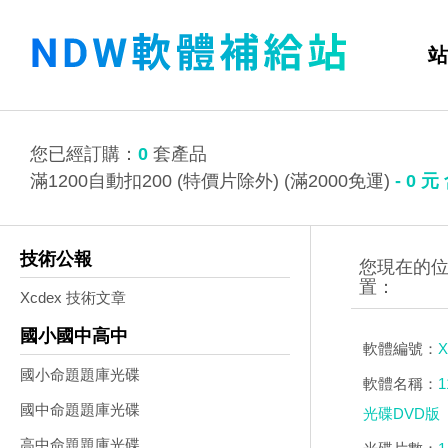
站
您已經訂購：
0
套產品
滿1200自動扣200 (特價片除外) (滿2000免運)
-
0
元
技術公報
Xcdex 技術文章
國小國中高中
軟體編號：
X
國小命題題庫光碟
軟體名稱：
國中命題題庫光碟
光碟DVD版
高中命題題庫光碟