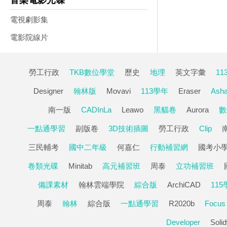
音樂電影光碟
電視劇影集
電影院線片
勞工行政
TKB數位學堂
歷史
地理
英文字彙
11
Designer
翰林版
Movavi
113學年
Eraser
Ash
南一版
CADInLa
Leawo
黑貓卷
Aurora
數
一點通學習
副版卷
3D技術插圖
勞工行政
Clip
三民輔考
國中二年級
何嘉仁
行動補習網
國考小
卷類光碟
Minitab
高元補習班
周泰
立功補習班
備課素材
翰林雲端學院
綜合版
ArchiCAD
115
周泰
翰林
綜合版
一點通學習
R2020b
Focus
Developer
Soli