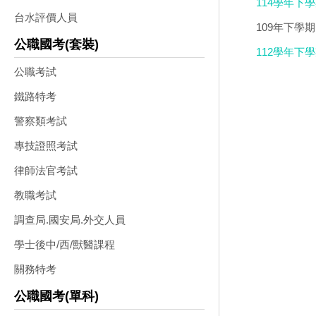
114學年下
台水評價人員
級翰將講義) 
109年下學
公職國考(套裝)
翰將講義+
112學年下
公職考試
修) 1-3年級
鐵路特考
警察類考試
專技證照考試
律師法官考試
教職考試
調查局.國安局.外交人員
學士後中/西/獸醫課程
關務特考
公職國考(單科)