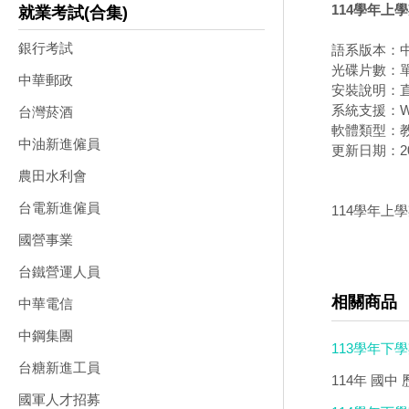
114學年上
就業考試(合集)
銀行考試
語系版本：
光碟片數：
中華郵政
安裝說明：直
系統支援：Wi
台灣菸酒
軟體類型：
中油新進僱員
更新日期：202
農田水利會
台電新進僱員
114學年上
國營事業
台鐵營運人員
相關商品
中華電信
中鋼集團
113學年下學
台糖新進工員
114年 國
國軍人才招募