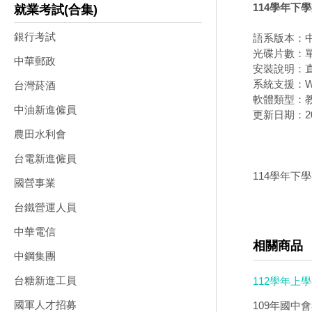
114學年下
就業考試(合集)
銀行考試
語系版本：
光碟片數：
中華郵政
安裝說明：直
系統支援：Wi
台灣菸酒
軟體類型：
中油新進僱員
更新日期：202
農田水利會
台電新進僱員
114學年下
國營事業
台鐵營運人員
中華電信
相關商品
中鋼集團
台糖新進工員
112學年上
國軍人才招募
109年國中