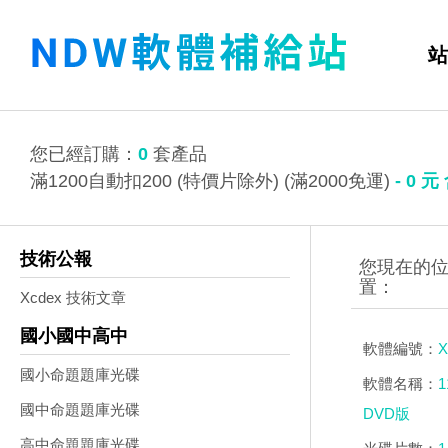
站
您已經訂購：
0
套產品
滿1200自動扣200 (特價片除外) (滿2000免運)
-
0
元
技術公報
Xcdex 技術文章
國小國中高中
軟體編號：
X
國小命題題庫光碟
軟體名稱：
國中命題題庫光碟
DVD版
高中命題題庫光碟