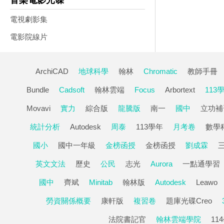
音樂電影光碟
電視劇影集
電影院線片
ArchiCAD
地球科學
翰林
Chromatic
教師手冊
Bundle
Cadsoft
翰林雲端
Focus
Arbortext
113
Movavi
實力
綜合版
龍騰版
南一
國中
立功補
統計分析
Autodesk
周泰
113學年
月考卷
數學
國小
國中一年級
金榜函授
金榜函授
劉成霖
英文文法
歷史
公民
志光
Aurora
一點通學習
國中
齊斌
Minitab
翰林版
Autodesk
Leawo
勞資關係概要
康軒版
複習卷
題庫光碟Creo
法院書記官
翰林雲端學院
11