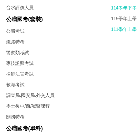
元
台水評價人員
114學年下
115學年上學
公職國考(套裝)
111學年上
公職考試
版
鐵路特考
警察類考試
專技證照考試
律師法官考試
教職考試
調查局.國安局.外交人員
學士後中/西/獸醫課程
關務特考
公職國考(單科)