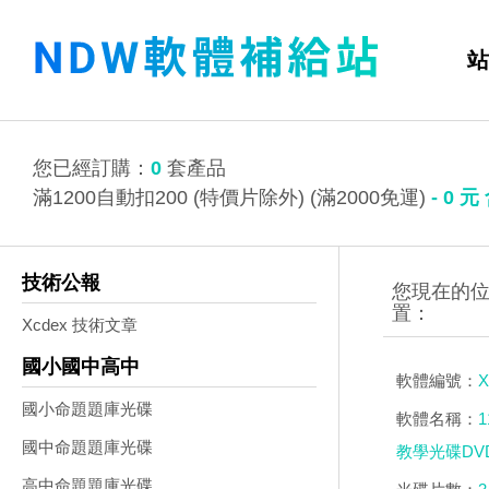
站
您已經訂購：
0
套產品
滿1200自動扣200 (特價片除外) (滿2000免運)
-
0
元
技術公報
Xcdex 技術文章
國小國中高中
軟體編號：
X
國小命題題庫光碟
軟體名稱：
國中命題題庫光碟
教學光碟DVD
高中命題題庫光碟