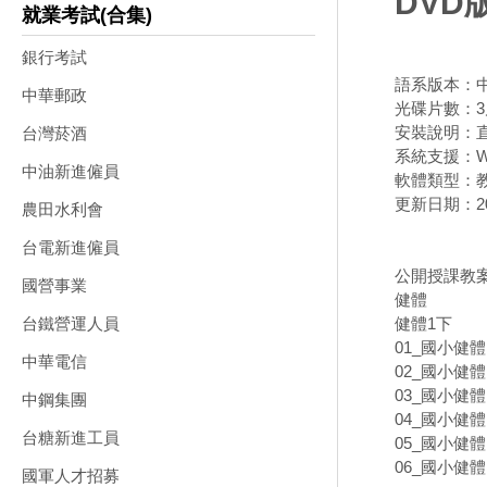
DVD版
就業考試(合集)
銀行考試
語系版本：
中華郵政
光碟片數：3
安裝說明：直
台灣菸酒
系統支援：Wi
中油新進僱員
軟體類型：
更新日期：202
農田水利會
台電新進僱員
公開授課教案
國營事業
健體
健體1下
台鐵營運人員
01_國小健體1
中華電信
02_國小健體1
03_國小健體1
中鋼集團
04_國小健體1
台糖新進工員
05_國小健體1
06_國小健體1
國軍人才招募