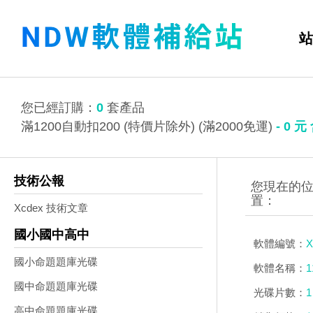
站
您已經訂購：
0
套產品
滿1200自動扣200 (特價片除外) (滿2000免運)
-
0
元
技術公報
Xcdex 技術文章
國小國中高中
軟體編號：
X
國小命題題庫光碟
軟體名稱：
國中命題題庫光碟
光碟片數：
1
高中命題題庫光碟