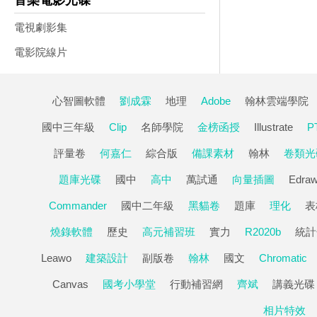
音樂電影光碟
電視劇影集
電影院線片
心智圖軟體
劉成霖
地理
Adobe
翰林雲端學院
國中三年級
Clip
名師學院
金榜函授
Illustrate
P
評量卷
何嘉仁
綜合版
備課素材
翰林
卷類光
題庫光碟
國中
高中
萬試通
向量插圖
Edra
Commander
國中二年級
黑貓卷
題庫
理化
表
燒錄軟體
歷史
高元補習班
實力
R2020b
統計
Leawo
建築設計
副版卷
翰林
國文
Chromatic
Canvas
國考小學堂
行動補習網
齊斌
講義光碟
相片特效