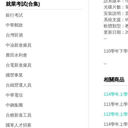
語系版本：
就業考試(合集)
光碟片數：
安裝說明：直
銀行考試
系統支援：Wi
中華郵政
軟體類型：
更新日期：202
台灣菸酒
--
中油新進僱員
110學年下
農田水利會
--
台電新進僱員
國營事業
相關商品
台鐵營運人員
114學年上學
中華電信
光碟DVD版
111學年上
中鋼集團
版
112學年上學
台糖新進工員
114學年上
國軍人才招募