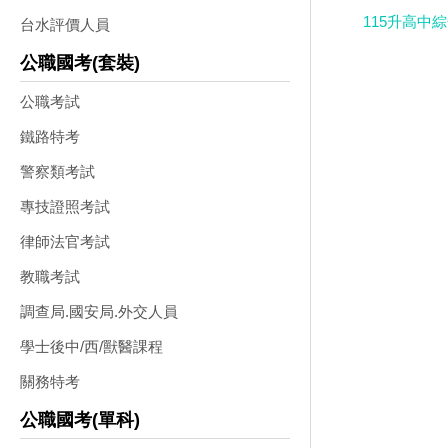
115升高中
台水評價人員
公職國考(套裝)
公職考試
鐵路特考
警察類考試
專技證照考試
律師法官考試
教職考試
調查局.國安局.外交人員
學士後中/西/獸醫課程
關務特考
公職國考(單科)