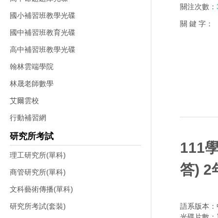
關注次數：
國小補習班教學光碟
關 鍵 字：
國中補習班教育光碟
高中補習班教學光碟
翰林雲端學院
林晟老師數學
艾爾雲校
行動補習網
研究所考試
11
理工研究所(單科)
答) 
商管研究所(單科)
文科藝術傳播(單科)
語系版本：
研究所考試(套裝)
光碟片數：