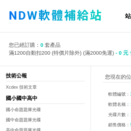
站
您已經訂購：
0
套產品
滿1200自動扣200 (特價片除外) (滿2000免運)
-
0
元
技術公報
Xcdex 技術文章
軟體編號：
國小國中高中
軟體名稱：
國小命題題庫光碟
光碟片數：
國中命題題庫光碟
銷售價格：
高中命題題庫光碟