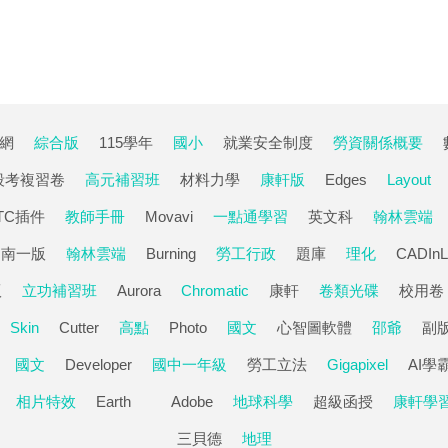
霸網
綜合版
115學年
國小
就業安全制度
勞資關係概要
段考複習卷
高元補習班
材料力學
康軒版
Edges
Layout
TC插件
教師手冊
Movavi
一點通學習
英文科
翰林雲端
南一版
翰林雲端
Burning
勞工行政
題庫
理化
CADInL
版
立功補習班
Aurora
Chromatic
康軒
卷類光碟
校用卷
Skin
Cutter
高點
Photo
國文
心智圖軟體
邵爺
副
國文
Developer
國中一年級
勞工立法
Gigapixel
AI學
相片特效
Earth
Adobe
地球科學
超級函授
康軒學
三貝德
地理