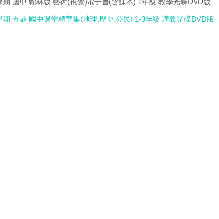
學期 國中 翰林版 藝術(視覺)電子書(含課本) 1年級 教學光碟DVD版
學期 奇鼎 國中課堂精華集(地理.歷史.公民) 1-3年級 講義光碟DVD版