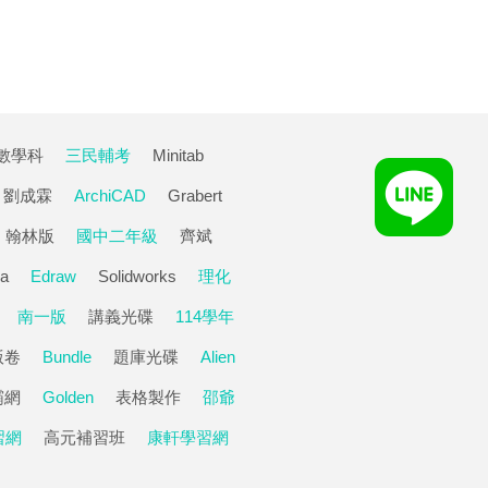
數學科
三民輔考
Minitab
劉成霖
ArchiCAD
Grabert
翰林版
國中二年級
齊斌
a
Edraw
Solidworks
理化
南一版
講義光碟
114學年
版卷
Bundle
題庫光碟
Alien
霸網
Golden
表格製作
邵爺
習網
高元補習班
康軒學習網