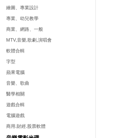
繪圖、專業設計
專業、幼兒教學
商業、網路、一般
MTV,音樂,歌劇,演唱會
軟體合輯
字型
蘋果電腦
音樂、歌曲
醫學相關
遊戲合輯
電腦遊戲
商用.財經.股票軟體