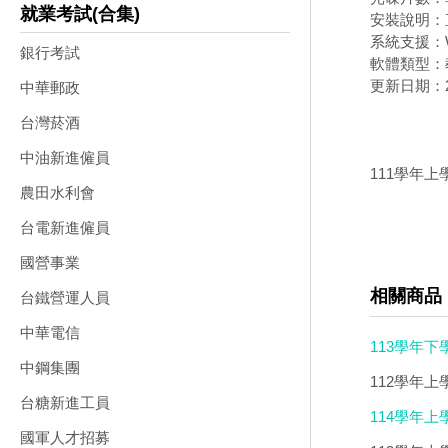
就業考試(合集)
安裝說明：
系統支援：W
銀行考試
軟體類型：
更新日期：20
中華郵政
台灣菸酒
中油新進僱員
111學年上
農田水利會
台電新進僱員
國營事業
相關商品
台鐵營運人員
中華電信
113學年下
中鋼集團
112學年上
台糖新進工員
114學年上
國軍人才招募