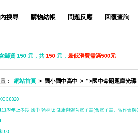
內搜尋
購物結帳
問題反應
回覆查詢
 含郵資
150
元，共
150
元，
最低消費需滿500元
網站首頁
國小國中高中
">國中命題題庫光碟
XCC8320
111學年上學期 國中 翰林版 健康與體育電子書(含電子書、習作含解答
1
$100