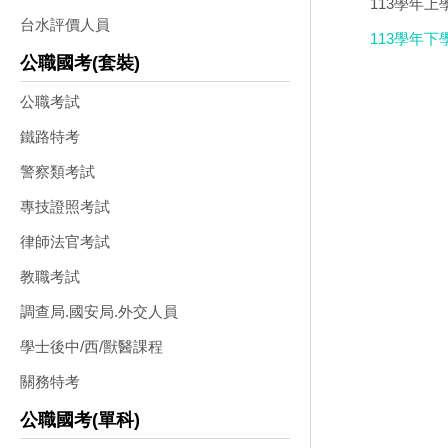
113學年上
台水評價人員
113學年下
公職國考(套裝)
公職考試
鐵路特考
警察類考試
專技證照考試
律師法官考試
教職考試
調查局.國安局.外交人員
學士後中/西/獸醫課程
關務特考
公職國考(單科)