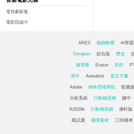
音樂電影光碟
電視劇影集
電影院線片
ARES
燒錄軟體
AI學
Designer
綜合版
歷史
複習卷
Eraser
習作
P
高中
Autodesk
英文字彙
Adobe
翰林雲端學院
龍騰
分析系統
行動補習網
國中
R2020b
行動補習網
康軒版
萬試通
備課素材
三民輔考