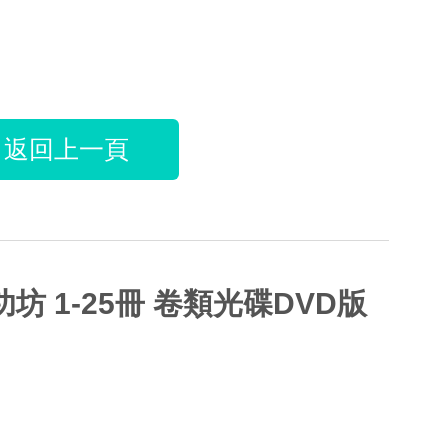
返回上一頁
功坊 1-25冊 卷類光碟DVD版