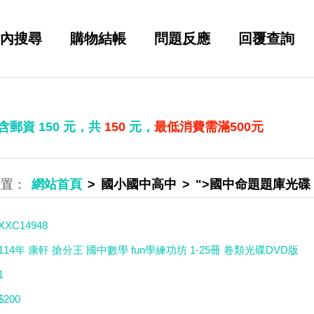
內搜尋
購物結帳
問題反應
回覆查詢
 含郵資
150
元，共
150
元，
最低消費需滿500元
網站首頁
國小國中高中
">國中命題題庫光碟
XXC14948
114年 康軒 搶分王 國中數學 fun學練功坊 1-25冊 卷類光碟DVD版
1
$200