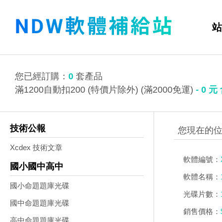
站
您已經訂購：
0
套產品
滿1200自動扣200 (特價片除外) (滿2000免運)
-
0
元
技術公報
Xcdex 技術文章
軟體編號：
國小國中高中
軟體名稱：
國小命題題庫光碟
光碟片數：
國中命題題庫光碟
銷售價格：
高中命題題庫光碟