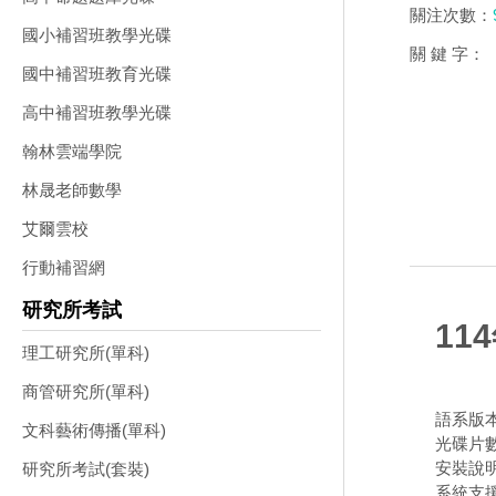
關注次數：
國小補習班教學光碟
關 鍵 字：
國中補習班教育光碟
高中補習班教學光碟
翰林雲端學院
林晟老師數學
艾爾雲校
行動補習網
研究所考試
11
理工研究所(單科)
商管研究所(單科)
語系版
文科藝術傳播(單科)
光碟片
安裝說
研究所考試(套裝)
系統支援