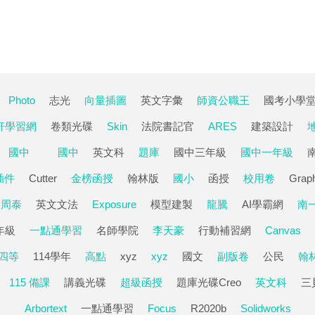
Photo
志光
向量插圖
英文字彙
師資公職王
國考小學
軒學習網
卷類光碟
Skin
法院書記官
ARES
建築設計
國中
國中
英文科
題庫
國中三年級
國中一年級
插件
Cutter
金榜函授
翰林版
國小
函授
校用卷
Grap
周泰
英文文法
Exposure
模型建製
龍騰
AI學霸網
南
年級
一點通學習
名師學院
李天豪
行動補習網
Canvas
四等
114學年
高點
xyz
xyz
國文
副版卷
公民
翰
115 備課
講義光碟
超級函授
題庫光碟Creo
英文科
三
Arbortext
一點通學習
Focus
R2020b
Solidworks