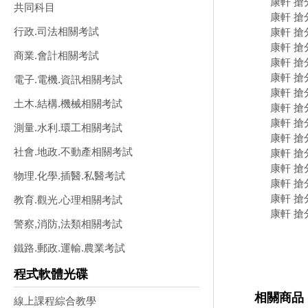
康軒 搶
共同科目
康軒 搶
行政.司法相關考試
康軒 搶
康軒 搶分
商業.會計相關考試
康軒 搶分
康軒 搶分
電子.電機.資訊相關考試
康軒 搶分
土木.結構.機械相關考試
康軒 搶分
康軒 搶
測量.水利.環工相關考試
康軒 搶分
社會.地政.不動產相關考試
康軒 搶
康軒 搶分
物理.化學.插醫.私醫考試
康軒 搶
康軒 搶
教育.觀光.心理相關考試
康軒 搶
警察,消防,法類相關考試
鐵路.郵政.運輸.農業考試
程式軟體光碟
相關商品
線上課程綜合教學