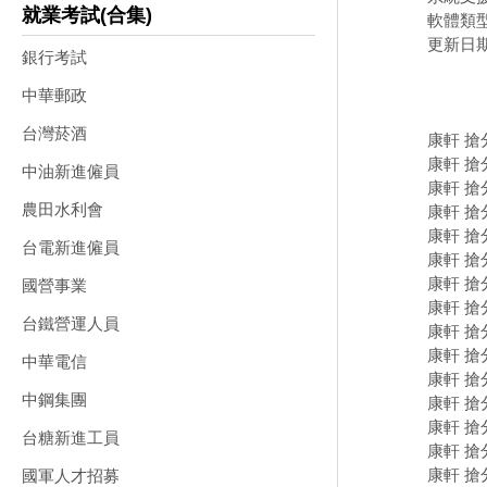
就業考試(合集)
軟體類
更新日期：
銀行考試
中華郵政
台灣菸酒
康軒 搶分
康軒 搶
中油新進僱員
康軒 搶
農田水利會
康軒 搶
康軒 搶分
台電新進僱員
康軒 搶
康軒 搶
國營事業
康軒 搶
台鐵營運人員
康軒 搶
康軒 搶
中華電信
康軒 搶
中鋼集團
康軒 搶
康軒 搶
台糖新進工員
康軒 搶
康軒 搶分
國軍人才招募