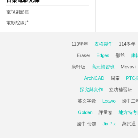
音樂電影光碟
電視劇影集
電影院線片
113學年
表格製作
114學年
Eraser
Edges
邵爺
康
康軒版
高元補習班
Movavi
ArchiCAD
周泰
PTC
探究與實作
立功補習班
英文字彙
Leawo
國中二
Golden
評量卷
地方特考
國中 命題
JixiPix
萬試通