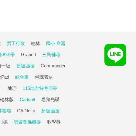
堂
勞工行政
翰林
國小 命題
地球科學
Grabert
三民輔考
南一版
超級函授
Commander
hPad
綜合版
備課素材
一
地理
115地方特考四等
翰林版
Cadsoft
卷類光碟
林雲端
CADInLa
超級函授
貝德
勞資關係概要
數學科