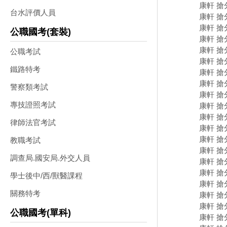
康軒 搶
台水評價人員
康軒 搶
康軒 搶
公職國考(套裝)
康軒 搶
康軒 搶
公職考試
康軒 搶
鐵路特考
康軒 搶
康軒 搶
警察類考試
康軒 搶
專技證照考試
康軒 搶分
康軒 搶
律師法官考試
康軒 搶
康軒 搶
教職考試
康軒 搶
調查局.國安局.外交人員
康軒 搶
康軒 搶分
學士後中/西/獸醫課程
康軒 搶
關務特考
康軒 搶分
康軒 搶分
公職國考(單科)
康軒 搶