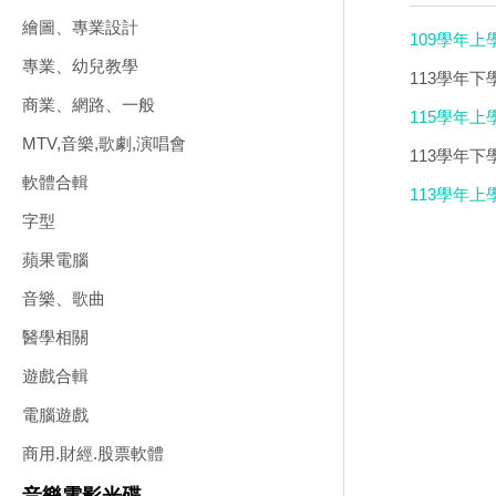
繪圖、專業設計
109學年上
專業、幼兒教學
113學年下
商業、網路、一般
115學年上
MTV,音樂,歌劇,演唱會
113學年下
軟體合輯
113學年上
字型
蘋果電腦
音樂、歌曲
醫學相關
遊戲合輯
電腦遊戲
商用.財經.股票軟體