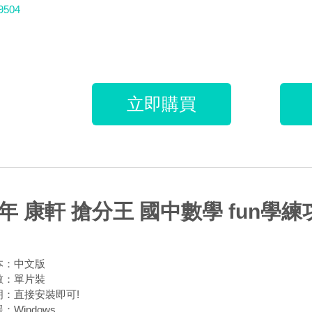
9504
立即購買
4年 康軒 搶分王 國中數學 fun學練
本：中文版
數：單片裝
明：直接安裝即可!
：Windows