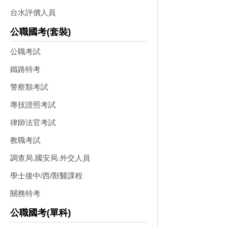
台水評價人員
公職國考(套裝)
公職考試
鐵路特考
警察類考試
專技證照考試
律師法官考試
教職考試
調查局.國安局.外交人員
學士後中/西/獸醫課程
關務特考
公職國考(單科)