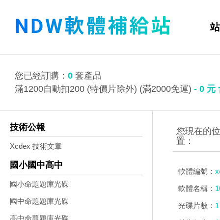
站
您已經訂購：
0
套產品
滿1200自動扣200 (特價片除外) (滿2000免運)
-
0
元
技術公報
Xcdex 技術文章
國小國中高中
軟體編號：
x
國小命題題庫光碟
軟體名稱：
國中命題題庫光碟
光碟片數：
1
高中命題題庫光碟