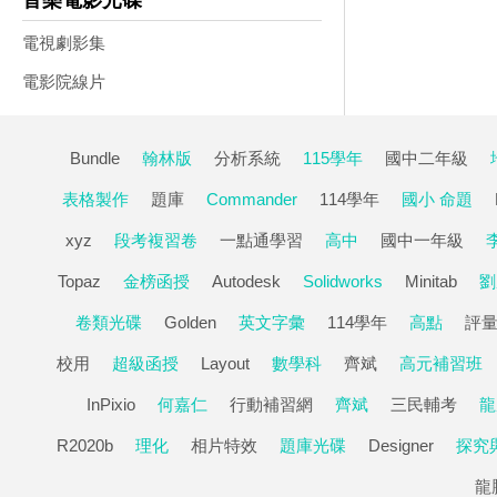
音樂電影光碟
電視劇影集
電影院線片
Bundle
翰林版
分析系統
115學年
國中二年級
表格製作
題庫
Commander
114學年
國小 命題
xyz
段考複習卷
一點通學習
高中
國中一年級
Topaz
金榜函授
Autodesk
Solidworks
Minitab
劉
卷類光碟
Golden
英文字彙
114學年
高點
評
校用
超級函授
Layout
數學科
齊斌
高元補習班
InPixio
何嘉仁
行動補習網
齊斌
三民輔考
龍
R2020b
理化
相片特效
題庫光碟
Designer
探究
龍