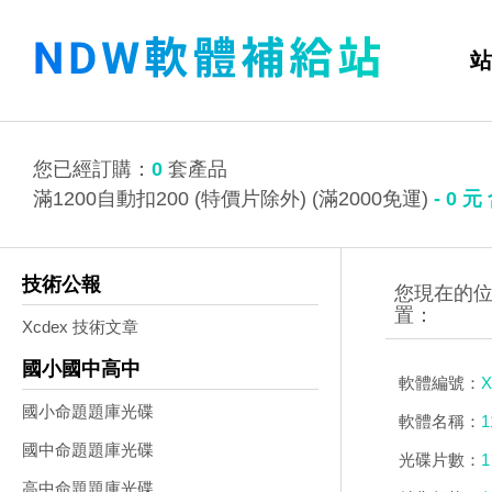
站
您已經訂購：
0
套產品
滿1200自動扣200 (特價片除外) (滿2000免運)
-
0
元
技術公報
Xcdex 技術文章
國小國中高中
軟體編號：
X
國小命題題庫光碟
軟體名稱：
國中命題題庫光碟
光碟片數：
1
高中命題題庫光碟