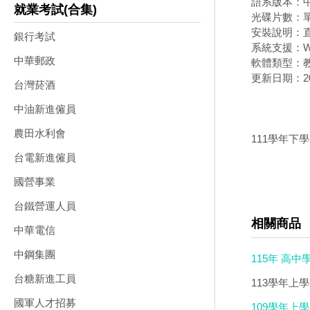
語系版本：
就業考試(合集)
光碟片數：
安裝說明：直
銀行考試
系統支援：Wi
中華郵政
軟體類型：
更新日期：202
台灣菸酒
中油新進僱員
農田水利會
111學年下學
台電新進僱員
國營事業
台鐵營運人員
相關商品
中華電信
中鋼集團
115年 高
台糖新進工員
學測全真模力
113學年上
碟DVD版
國軍人才招募
109學年上學