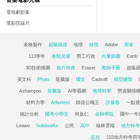
音樂電影光碟
電視劇影集
電影院線片
表格製作
超級函授
地理
校用
Adobe
周泰
113學年
卷類光碟
勞工行政
向量插圖
Earth
3D技術插圖
相片特效
Eraser
教師手冊
超級
英文科
Photo
龍騰版
國文
Cadsoft
模型建製
Ashampoo
龍騰版
AI學霸網
地球科學
勞資關係
材料力學
Arbortext
師資公職王
評量卷
一點通
統計分析
國考小學堂
何嘉仁
名師學院
國中一年
Leawo
Solidworks
公民
高中
翰林雲端
地方特考
志光
115地方特考四