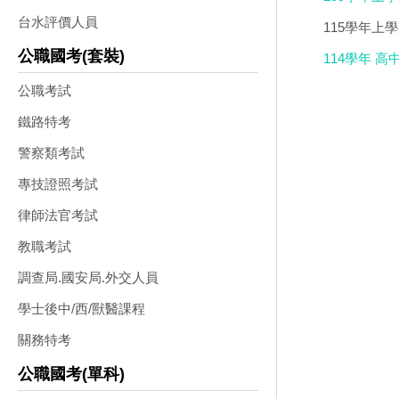
台水評價人員
115學年上學
光碟
公職國考(套裝)
114學年 高
公職考試
鐵路特考
警察類考試
專技證照考試
律師法官考試
教職考試
調查局.國安局.外交人員
學士後中/西/獸醫課程
關務特考
公職國考(單科)