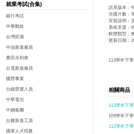
就業考試(合集)
語系版本：
光碟片數：
銀行考試
安裝說明：直
中華郵政
系統支援：Wi
軟體類型：
台灣菸酒
更新日期：202
中油新進僱員
農田水利會
113學年下學
台電新進僱員
國營事業
台鐵營運人員
相關商品
中華電信
112學年下學
中鋼集團
109學年下學
台糖新進工員
112學年下
國軍人才招募