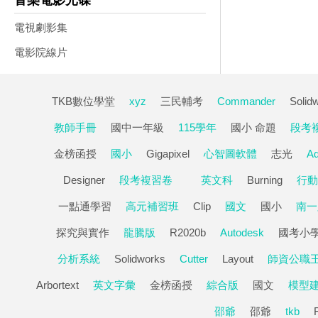
音樂電影光碟
電視劇影集
電影院線片
TKB數位學堂
xyz
三民輔考
Commander
Solid
教師手冊
國中一年級
115學年
國小 命題
段考
金榜函授
國小
Gigapixel
心智圖軟體
志光
A
Designer
段考複習卷
英文科
Burning
行動
一點通學習
高元補習班
Clip
國文
國小
南一
探究與實作
龍騰版
R2020b
Autodesk
國考小
分析系統
Solidworks
Cutter
Layout
師資公職
Arbortext
英文字彙
金榜函授
綜合版
國文
模型
邵爺
邵爺
tkb