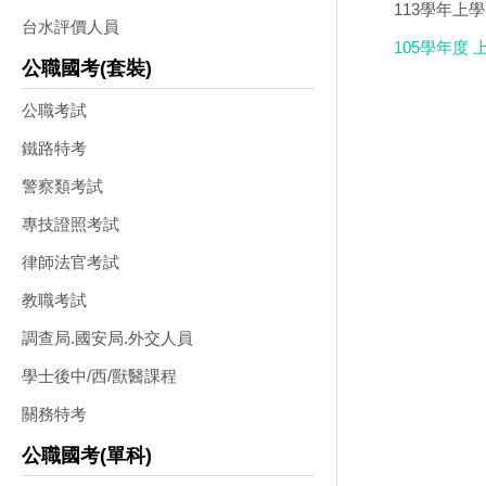
113學年上
台水評價人員
105學年度 
公職國考(套裝)
公職考試
鐵路特考
警察類考試
專技證照考試
律師法官考試
教職考試
調查局.國安局.外交人員
學士後中/西/獸醫課程
關務特考
公職國考(單科)