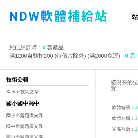
站
您已經訂購：
0
套產品
滿1200自動扣200 (特價片除外) (滿2000免運)
-
0
元
技術公報
Xcdex 技術文章
國小國中高中
軟體編號：
X
國小命題題庫光碟
軟體名稱：
國中命題題庫光碟
光碟片數：
1
高中命題題庫光碟