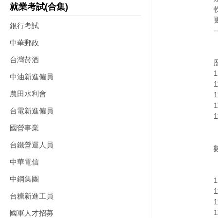
就業考試(合集)
銀行考試
-
中華郵政
台灣菸酒
中油新進僱員
農田水利會
台電新進僱員
國營事業
台鐵營運人員
中華電信
中鋼集團
台糖新進工員
國軍人才招募