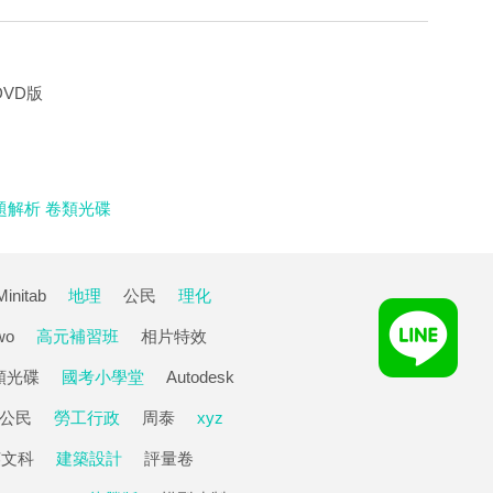
DVD版
試題解析 卷類光碟
Minitab
地理
公民
理化
wo
高元補習班
相片特效
類光碟
國考小學堂
Autodesk
公民
勞工行政
周泰
xyz
英文科
建築設計
評量卷