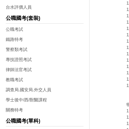
台水評價人員
公職國考(套裝)
公職考試
鐵路特考
警察類考試
專技證照考試
律師法官考試
教職考試
調查局.國安局.外交人員
學士後中/西/獸醫課程
關務特考
公職國考(單科)