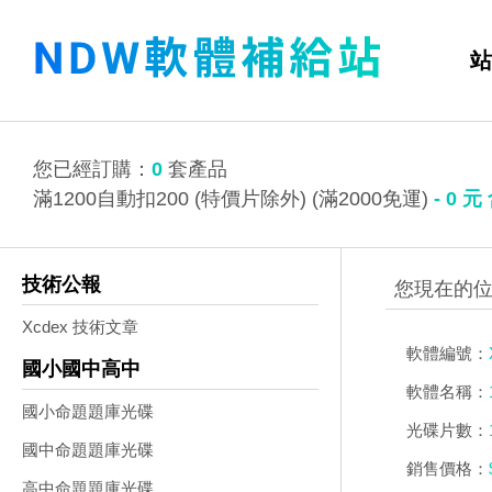
站
您已經訂購：
0
套產品
滿1200自動扣200 (特價片除外) (滿2000免運)
-
0
元
技術公報
Xcdex 技術文章
軟體編號：
國小國中高中
軟體名稱：
國小命題題庫光碟
光碟片數：
國中命題題庫光碟
銷售價格：
高中命題題庫光碟