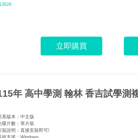
13628
立即購買
115年 高中學測 翰林 香吉試學測
-
語系版本：中文版
光碟片數：單片裝
安裝說明：直接安裝即可!
系統支援：Windows