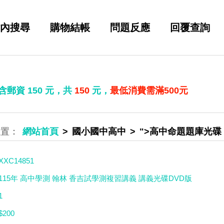
內搜尋
購物結帳
問題反應
回覆查詢
 含郵資
150
元，共
150
元，
最低消費需滿500元
網站首頁
國小國中高中
">高中命題題庫光碟
XXC14851
115年 高中學測 翰林 香吉試學測複習講義 講義光碟DVD版
1
$200