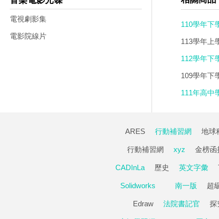
音樂電影光碟
電視劇影集
110學年下
電影院線片
113學年上
112學年下學
109學年下
111年高中
ARES
行動補習網
地球
行動補習網
xyz
金榜函
CADInLa
歷史
英文字彙
Solidworks
南一版
超
Edraw
法院書記官
探