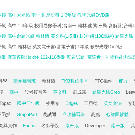
學期 高中大補帖 南一版 歷史科 1-3年級 教學光碟DVD版
學期 高中 1-3年級 校用卷數學科(含南一.翰林.龍騰.三民.含解答)合輯
期 高中命題光碟 翰林版 英文科(1-5冊) 1-3年級(108課綱) 題庫光碟
學期 高中 翰林版 英文電子書(含電子書) 1年級 教學光碟DVD版
學測 漢華達陣Hold住 102-110學測 歷屆試題+華逵近十年學科能力
科學
高元補習班
翰林版
TKB數位學堂
PTC插件
實力
授
高中
段考複習卷
英文科
劉成霖
題庫光碟Creo
Lea
Topaz
國中三年級
校用卷
Edges
三貝德
英文文法
卷
級函授
GraphPad
萬試通
立功補習班
高點
心智圖軟體
究與實作
Focus
名師學院
康軒版
Developer
南一版