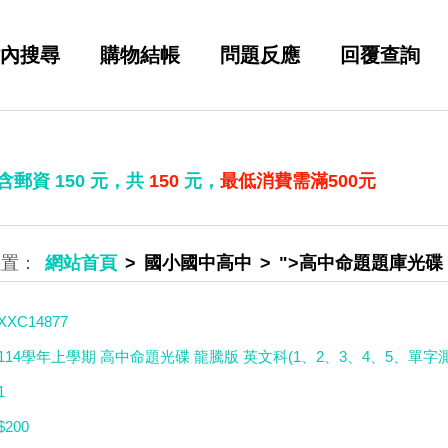
內搜尋
購物結帳
問題反應
回覆查詢
 含郵資
150
元，共
150
元，
最低消費需滿500元
網站首頁
國小國中高中
">高中命題題庫光碟
XXC14877
114學年上學期 高中命題光碟 龍騰版 英文科(1、2、3、4、5、單字測驗
1
$200