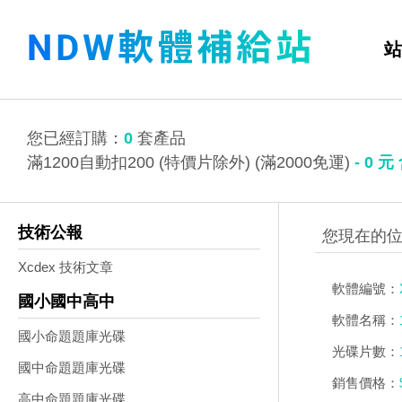
站
您已經訂購：
0
套產品
滿1200自動扣200 (特價片除外) (滿2000免運)
-
0
元
技術公報
Xcdex 技術文章
軟體編號：
國小國中高中
軟體名稱：
國小命題題庫光碟
光碟片數：
國中命題題庫光碟
銷售價格：
高中命題題庫光碟