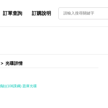
訂單查詢
訂購說明
光碟詳情
)(108課綱) 題庫光碟