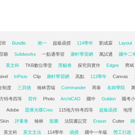
習班
Bundle
南一
超級函授
114學年
劉成霖
Layout
邵爺
Solidworks
一點通學習
康軒學習網
萬試通
國中二
英文科
TKB數位學堂
黑貓卷
探究與實作
Edges
齊斌
ixel
InPixio
Clip
康軒學習網
高點
113學年
Canvas
全制度
三貝德
翰林雲端
Commander
周泰
名師學院
方特考四等
習作
Photo
ArchiCAD
國中
Golden
國考
學
Adobe
題庫光碟Creo
115地方特考四等
超級函授
地理
Skin
評量卷
翰林
龍騰
法院書記官
Eraser
Cutter
師
英文科
英文文法
114學年
函授
國中一年級
勞工行政