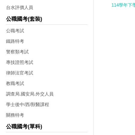
114學年下
台水評價人員
公職國考(套裝)
公職考試
鐵路特考
警察類考試
專技證照考試
律師法官考試
教職考試
調查局.國安局.外交人員
學士後中/西/獸醫課程
關務特考
公職國考(單科)