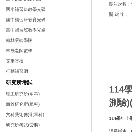
關注次數：
國小補習班教學光碟
關 鍵 字：
國中補習班教育光碟
高中補習班教學光碟
翰林雲端學院
林晟老師數學
艾爾雲校
行動補習網
研究所考試
114
理工研究所(單科)
測驗)
商管研究所(單科)
文科藝術傳播(單科)
114學年上
研究所考試(套裝)
語系版本：