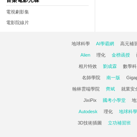
音樂電影光碟
電視劇影集
電影院線片
地球科學
AI學霸網
高元補
Alien
理化
金榜函授
相片特效
劉成霖
數學科
名師學院
南一版
Gigap
翰林雲端學院
齊斌
就業安
JixiPix
國考小學堂
地
Autodesk
理化
地球科
3D技術插圖
立功補習班