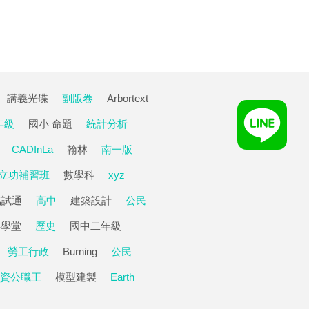
講義光碟
副版卷
Arbortext
年級
國小 命題
統計分析
CADInLa
翰林
南一版
立功補習班
數學科
xyz
萬試通
高中
建築設計
公民
小學堂
歷史
國中二年級
勞工行政
Burning
公民
資公職王
模型建製
Earth