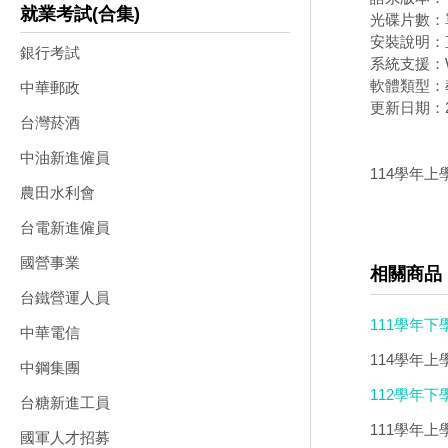
就業考試(合集)
光碟片數：
安裝說明：
銀行考試
系統支援：W
軟體類型：
中華郵政
更新日期：20
台灣菸酒
中油新進僱員
114學年上
農田水利會
台電新進僱員
國營事業
相關商品
台鐵營運人員
111學年下學
中華電信
114學年上
中鋼集團
112學年下
台糖新進工員
111學年上學
國軍人才招募