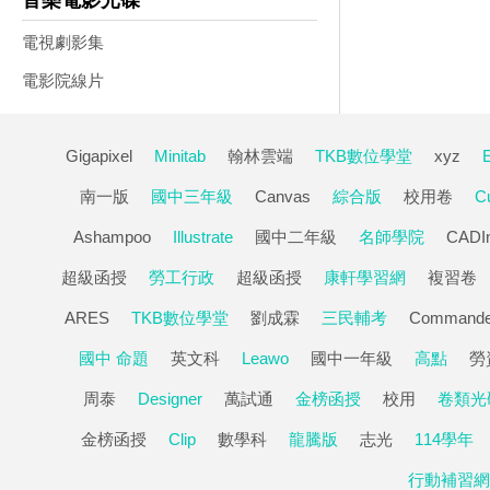
音樂電影光碟
電視劇影集
電影院線片
Gigapixel
Minitab
翰林雲端
TKB數位學堂
xyz
南一版
國中三年級
Canvas
綜合版
校用卷
Cu
Ashampoo
Illustrate
國中二年級
名師學院
CADI
超級函授
勞工行政
超級函授
康軒學習網
複習卷
ARES
TKB數位學堂
劉成霖
三民輔考
Commande
國中 命題
英文科
Leawo
國中一年級
高點
勞
周泰
Designer
萬試通
金榜函授
校用
卷類光
金榜函授
Clip
數學科
龍騰版
志光
114學年
行動補習網