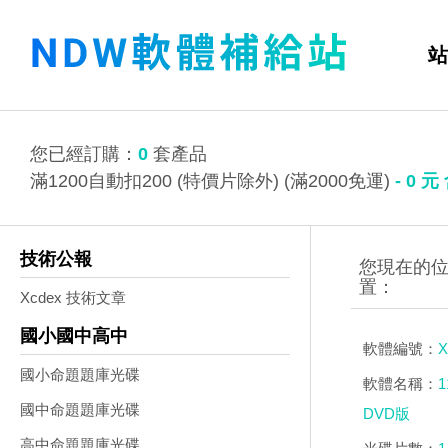
站
您已經訂購：
0
套產品
滿1200自動扣200 (特價片除外) (滿2000免運)
-
0
元
技術公報
Xcdex 技術文章
國小國中高中
軟體編號：
X
國小命題題庫光碟
軟體名稱：
國中命題題庫光碟
DVD版
高中命題題庫光碟