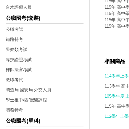
115年 高中
115年 高中
台水評價人員
115年 高中
公職國考(套裝)
115年 高中
115年 高中
公職考試
鐵路特考
警察類考試
專技證照考試
相關商品
律師法官考試
114學年上學
教職考試
版(國文1-6.
113學年 高
調查局.國安局.外交人員
105學年度
學士後中/西/獸醫課程
115年 高中
關務特考
講義光碟DV
112學年上學期
公職國考(單科)
級 題庫光碟