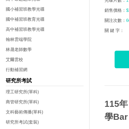
光碟片數：
1
國小補習班教學光碟
銷售價格：
$
國中補習班教育光碟
關注次數：
6
高中補習班教學光碟
關 鍵 字：
翰林雲端學院
林晟老師數學
艾爾雲校
行動補習網
研究所考試
理工研究所(單科)
115
商管研究所(單科)
文科藝術傳播(單科)
學Ba
研究所考試(套裝)