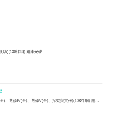
驗)(108課綱) 題庫光碟
碟
全)、選修IV(全)、選修V(全)、探究與實作)(108課綱) 題庫