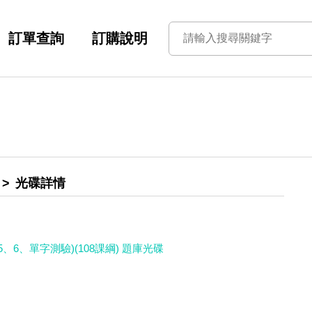
訂單查詢
訂購說明
光碟詳情
、6、單字測驗)(108課綱) 題庫光碟