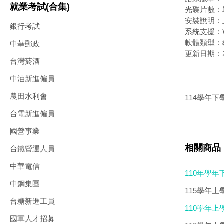
就業考試(合集)
光碟片數：
安裝說明：
銀行考試
系統支援：W
軟體類型：
中華郵政
更新日期：20
台灣菸酒
中油新進僱員
農田水利會
114學年下
台電新進僱員
國營事業
相關商品
台鐵營運人員
中華電信
110年學年下
中鋼集團
115學年上學
台糖新進工員
光碟
110學年上
國軍人才招募