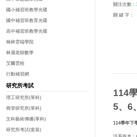
關注次數：
國小補習班教學光碟
關 鍵 字：
國中補習班教育光碟
高中補習班教學光碟
翰林雲端學院
林晟老師數學
艾爾雲校
行動補習網
研究所考試
114
理工研究所(單科)
5、6
商管研究所(單科)
文科藝術傳播(單科)
114學年下
研究所考試(套裝)
語系版本：