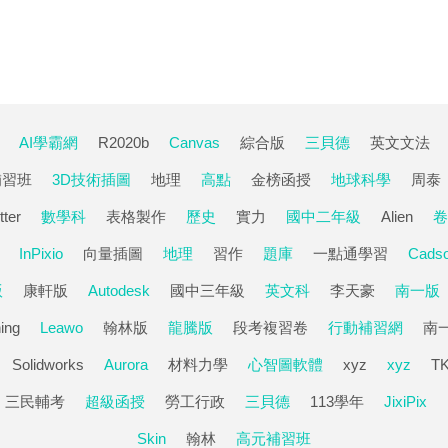
AI學霸網
R2020b
Canvas
綜合版
三貝德
英文文法
補習班
3D技術插圖
地理
高點
金榜函授
地球科學
周泰
tter
數學科
表格製作
歷史
實力
國中二年級
Alien
卷
InPixio
向量插圖
地理
習作
題庫
一點通學習
Cadso
版
康軒版
Autodesk
國中三年級
英文科
李天豪
南一版
ing
Leawo
翰林版
龍騰版
段考複習卷
行動補習網
南
Solidworks
Aurora
材料力學
心智圖軟體
xyz
xyz
T
三民輔考
超級函授
勞工行政
三貝德
113學年
JixiPix
Skin
翰林
高元補習班