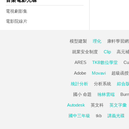
音樂電影光碟
電視劇影集
電影院線片
模型建製
理化
康軒學習網
就業安全制度
Clip
高元
ARES
TKB數位學堂
Cu
Adobe
Movavi
超級函授
統計分析
分析系統
綜合
國小 命題
翰林雲端
Burn
Autodesk
英文科
英文字彙
國中三年級
tkb
講義光碟