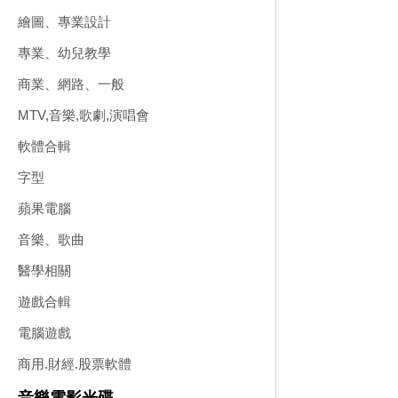
繪圖、專業設計
專業、幼兒教學
商業、網路、一般
MTV,音樂,歌劇,演唱會
軟體合輯
字型
蘋果電腦
音樂、歌曲
醫學相關
遊戲合輯
電腦遊戲
商用.財經.股票軟體