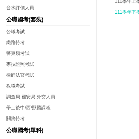
110學年上
台水評價人員
111學年下學
公職國考(套裝)
公職考試
鐵路特考
警察類考試
專技證照考試
律師法官考試
教職考試
調查局.國安局.外交人員
學士後中/西/獸醫課程
關務特考
公職國考(單科)