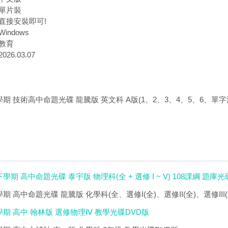
單片裝
直接安裝即可!
indows
教育
26.03.07
學期 技術高中命題光碟 龍騰版 英文科 A版(1、2、3、4、5、6、單字測
學期 高中命題光碟 泰宇版 物理科(全 + 選修 I ~ V) 108課綱 題庫光
期 高中命題光碟 龍騰版 化學科(全、選修I(全)、選修II(全)、選修III(
學期 高中 翰林版 選修物理Ⅳ 教學光碟DVD版