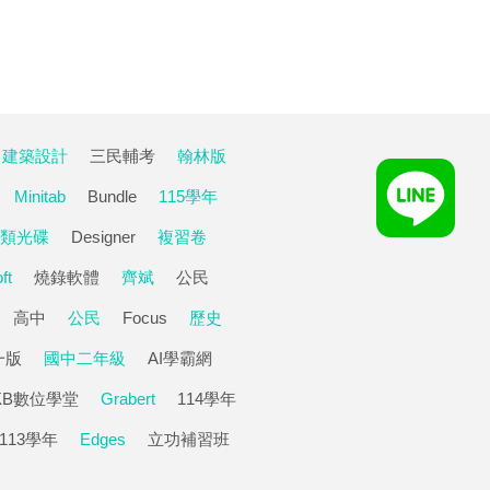
建築設計
三民輔考
翰林版
Minitab
Bundle
115學年
類光碟
Designer
複習卷
ft
燒錄軟體
齊斌
公民
高中
公民
Focus
歷史
一版
國中二年級
AI學霸網
KB數位學堂
Grabert
114學年
113學年
Edges
立功補習班