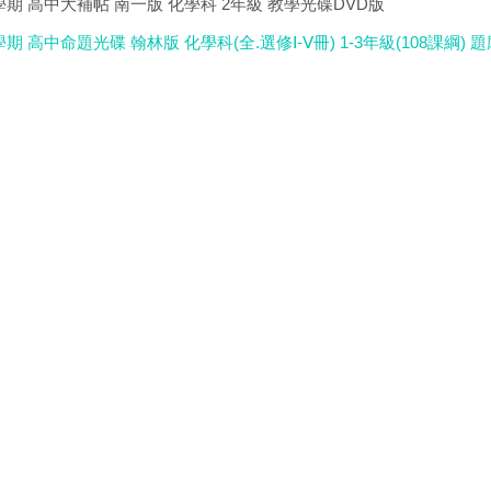
學期 高中大補帖 南一版 化學科 2年級 教學光碟DVD版
期 高中命題光碟 翰林版 化學科(全.選修Ⅰ-Ⅴ冊) 1-3年級(108課綱) 