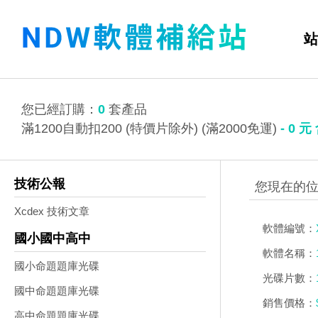
站
您已經訂購：
0
套產品
滿1200自動扣200 (特價片除外) (滿2000免運)
-
0
元
技術公報
Xcdex 技術文章
軟體編號：
國小國中高中
軟體名稱：
國小命題題庫光碟
光碟片數：
國中命題題庫光碟
銷售價格：
高中命題題庫光碟