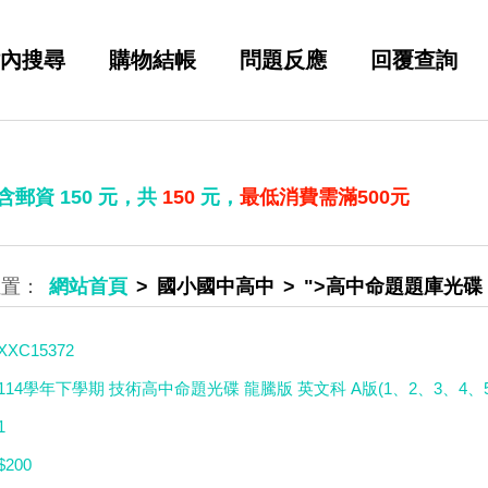
內搜尋
購物結帳
問題反應
回覆查詢
 含郵資
150
元，共
150
元，
最低消費需滿500元
網站首頁
國小國中高中
">高中命題題庫光碟
XXC15372
114學年下學期 技術高中命題光碟 龍騰版 英文科 A版(1、2、3、4、5
1
$200