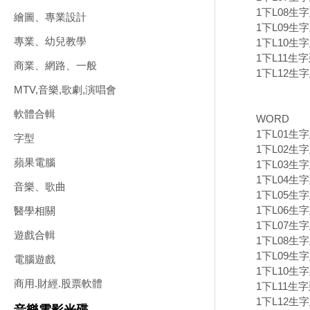
1下L08生
繪圖、專業設計
1下L09生
專業、幼兒教學
1下L10生
1下L11生
商業、網路、一般
1下L12生
MTV,音樂,歌劇,演唱會
軟體合輯
WORD
1下L01生
字型
1下L02生字
蘋果電腦
1下L03生
1下L04生
音樂、歌曲
1下L05生
1下L06生
醫學相關
1下L07生字
遊戲合輯
1下L08生
1下L09生
電腦遊戲
1下L10生
商用.財經.股票軟體
1下L11生
1下L12生