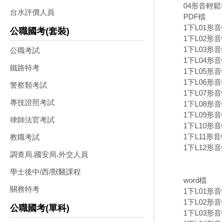
04形音輕鬆
台水評價人員
PDF檔
1下L01形音
公職國考(套裝)
1下L02形音
1下L03形
公職考試
1下L04形音
鐵路特考
1下L05形
1下L06形
警察類考試
1下L07形音
專技證照考試
1下L08形音
1下L09形
律師法官考試
1下L10形音
1下L11形
教職考試
1下L12形
調查局.國安局.外交人員
學士後中/西/獸醫課程
word檔
關務特考
1下L01形
1下L02形音
公職國考(單科)
1下L03形