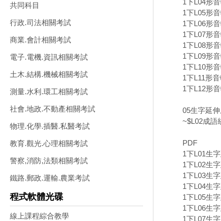
1下L04形
共同科目
1下L05形
行政.司法相關考試
1下L06形
1下L07形音
商業.會計相關考試
1下L08形
1下L09形
電子.電機.資訊相關考試
1下L10形
土木.結構.機械相關考試
1下L11形
1下L12形
測量.水利.環工相關考試
社會.地政.不動產相關考試
05生字延
~$L02成語
物理.化學.插醫.私醫考試
PDF
教育.觀光.心理相關考試
1下L01生
警察,消防,法類相關考試
1下L02生字
1下L03生
鐵路.郵政.運輸.農業考試
1下L04生
程式軟體光碟
1下L05生
1下L06生
線上課程綜合教學
1下L07生字