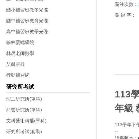
關注次數：
國小補習班教學光碟
關 鍵 字：
國中補習班教育光碟
高中補習班教學光碟
翰林雲端學院
林晟老師數學
艾爾雲校
行動補習網
研究所考試
113
理工研究所(單科)
年級 
商管研究所(單科)
文科藝術傳播(單科)
113學年下
--
研究所考試(套裝)
語系版本：