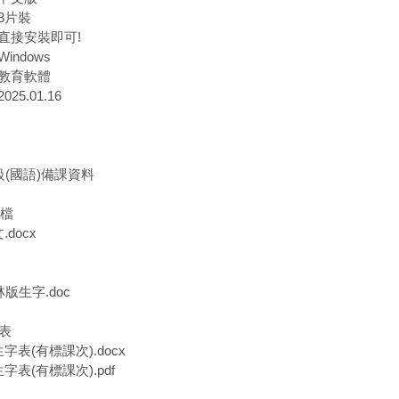
3片裝
直接安裝即可!
indows
教育軟體
25.01.16
級(國語)備課資料
d檔
docx
林版生字.doc
計表
字表(有標課次).docx
字表(有標課次).pdf