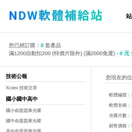
站
您已經訂購：
0
套產品
滿1200自動扣200 (特價片除外) (滿2000免運)
-
0
元
技術公報
Xcdex 技術文章
軟體編號：
國小國中高中
軟體名稱：
國小命題題庫光碟
光碟片數：
國中命題題庫光碟
銷售價格：
高中命題題庫光碟