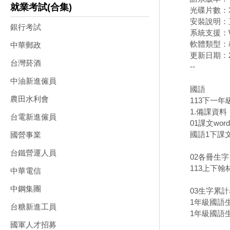
就業考試(合集)
光碟片數：
安裝說明：
銀行考試
系統支援：W
軟體類型：
中華郵政
更新日期：20
台灣菸酒
--
中油新進僱員
國語
農田水利會
113下一年
1.備課資料
台電新進僱員
01課文wor
國語1下課文.
國營事業
台鐵營運人員
02各冊生字
113上下翰
中華電信
中鋼集團
03生字累
1年級國語生
台糖新進工員
1年級國語生
國軍人才招募