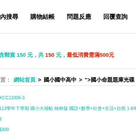
內搜尋
購物結帳
問題反應
回覆查詢
 含郵資
150
元，共
150
元，
最低消費需滿500元
網站首頁
國小國中高中
">國小命題題庫光碟
XCC11006-3
113學年下學期 國小大補帖 翰林版 國語+數學+社會+生活+自然 1-6年
3
$300