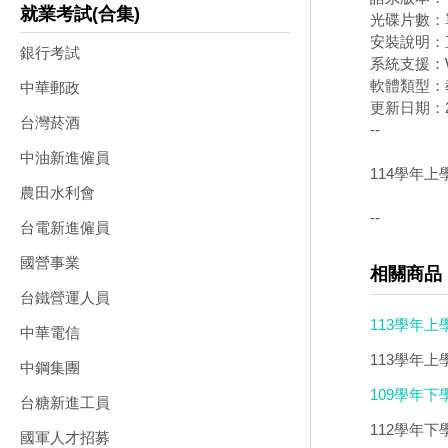
就業考試(合集)
光碟片數：
安裝說明：
銀行考試
系統支援：W
軟體類型：
中華郵政
更新日期：20
台灣菸酒
--
中油新進僱員
114學年上
農田水利會
--
台電新進僱員
國營事業
相關商品
台鐵營運人員
113學年上
中華電信
113學年上學
中鋼集團
109學年下
台糖新進工員
112學年下
國軍人才招募