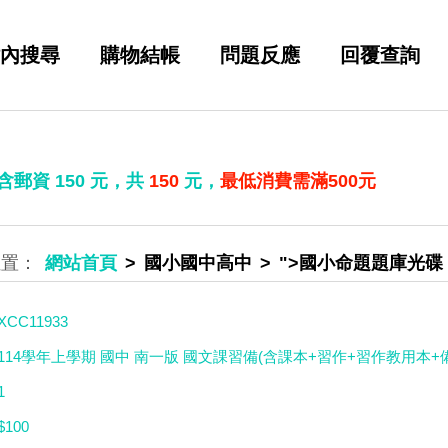
內搜尋
購物結帳
問題反應
回覆查詢
 含郵資
150
元，共
150
元，
最低消費需滿500元
網站首頁
國小國中高中
">國小命題題庫光碟
XCC11933
114學年上學期 國中 南一版 國文課習備(含課本+習作+習作教用本+備
1
$100