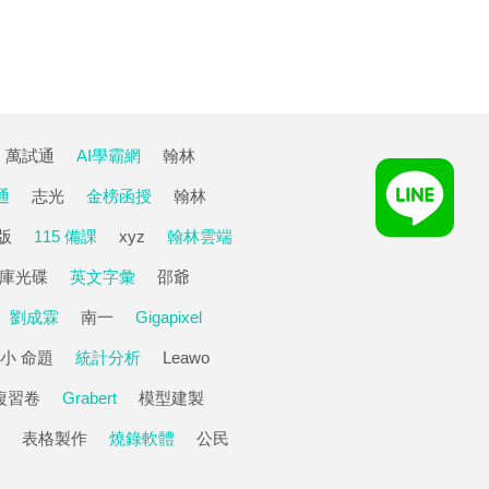
萬試通
AI學霸網
翰林
通
志光
金榜函授
翰林
版
115 備課
xyz
翰林雲端
庫光碟
英文字彙
邵爺
劉成霖
南一
Gigapixel
小 命題
統計分析
Leawo
複習卷
Grabert
模型建製
表格製作
燒錄軟體
公民