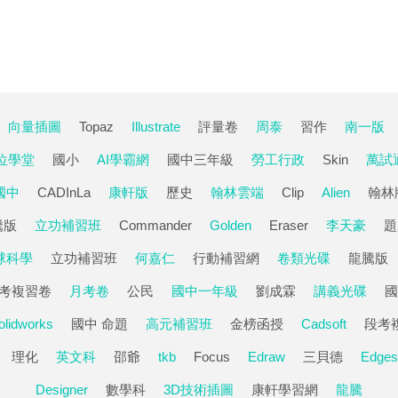
向量插圖
Topaz
Illustrate
評量卷
周泰
習作
南一版
數位學堂
國小
AI學霸網
國中三年級
勞工行政
Skin
萬試
國中
CADInLa
康軒版
歷史
翰林雲端
Clip
Alien
翰林
騰版
立功補習班
Commander
Golden
Eraser
李天豪
題
球科學
立功補習班
何嘉仁
行動補習網
卷類光碟
龍騰版
考複習卷
月考卷
公民
國中一年級
劉成霖
講義光碟
國
olidworks
國中 命題
高元補習班
金榜函授
Cadsoft
段考
理化
英文科
邵爺
tkb
Focus
Edraw
三貝德
Edges
Designer
數學科
3D技術插圖
康軒學習網
龍騰