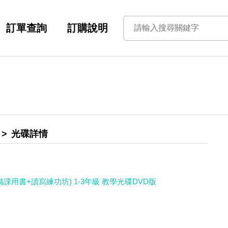
訂單查詢
訂購說明
光碟詳情
課用書+讀寫練功坊) 1-3年級 教學光碟DVD版