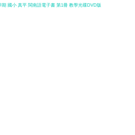
學期 國小 真平 閩南語電子書 第1冊 教學光碟DVD版