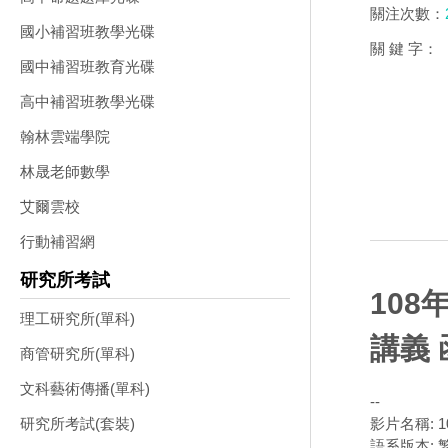
關注次數：
國小補習班教學光碟
關 鍵 字：
國中補習班教育光碟
高中補習班教學光碟
翰林雲端學院
林晟老師數學
艾爾雲校
行動補習網
研究所考試
108
理工研究所(單科)
講義 
商管研究所(單科)
文科藝術傳播(單科)
--
影片名稱: 
研究所考試(套裝)
語系版本: