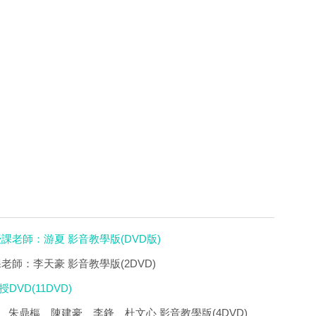
授課老師：游夏 影音教學版(DVD版)
課老師：李天豪 影音教學版(2DVD)
VD(11DVD)
陳達、朱鼎樞、陳建豪、李鋒、杜文心 影音教學版(4DVD)