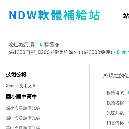
站
您已經訂購：
0
套產品
滿1200自動扣200 (特價片除外) (滿2000免運)
-
0
元
技術公報
Xcdex 技術文章
軟體編號：
國小國中高中
軟體名稱：
國小命題題庫光碟
光碟片數：
國中命題題庫光碟
銷售價格：
高中命題題庫光碟