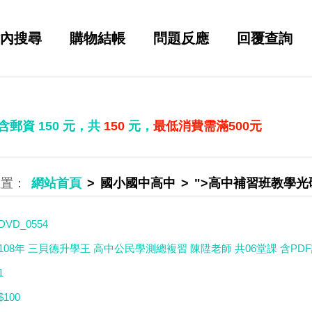
內搜尋
購物結帳
問題反應
回覆查詢
 含郵資
150
元，共
150
元，
最低消費需滿500元
網站首頁
國小國中高中
">高中補習班教學光
DVD_0554
108年 三貝德升學王 高中公民學測總複習 陳陞老師 共06堂課 含PDF
1
$100