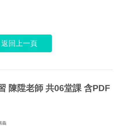
返回上一頁
 陳陞老師 共06堂課 含PDF
講義