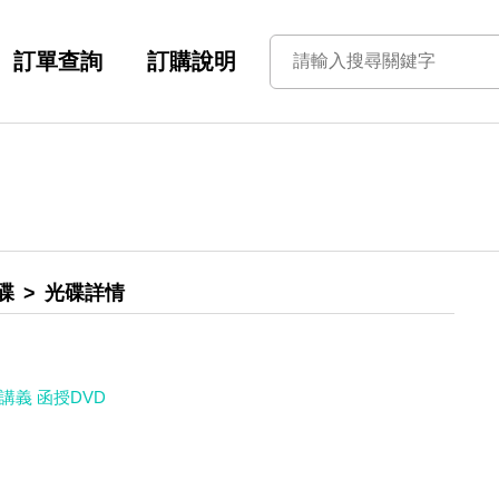
訂單查詢
訂購說明
碟
光碟詳情
講義 函授DVD