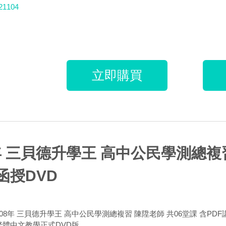
21104
立即購買
年 三貝德升學王 高中公民學測總複習
函授DVD
108年 三貝德升學王 高中公民學測總複習 陳陞老師 共06堂課 含PDF
 繁體中文教學正式DVD版