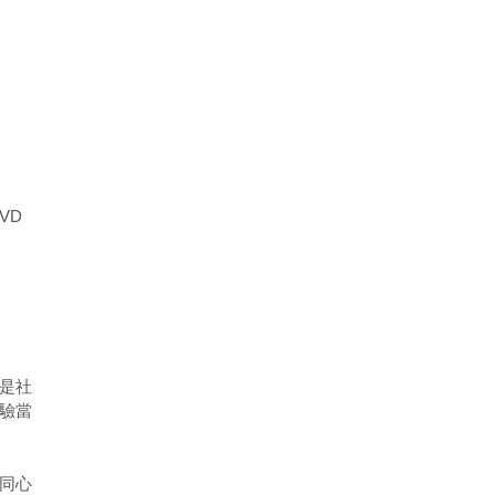
VD
是社
驗當
同心