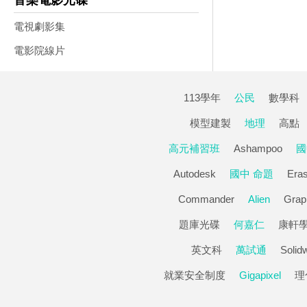
音樂電影光碟
電視劇影集
電影院線片
113學年
公民
數學科
模型建製
地理
高點
高元補習班
Ashampoo
國
Autodesk
國中 命題
Eras
Commander
Alien
Grap
題庫光碟
何嘉仁
康軒
英文科
萬試通
Solid
就業安全制度
Gigapixel
理