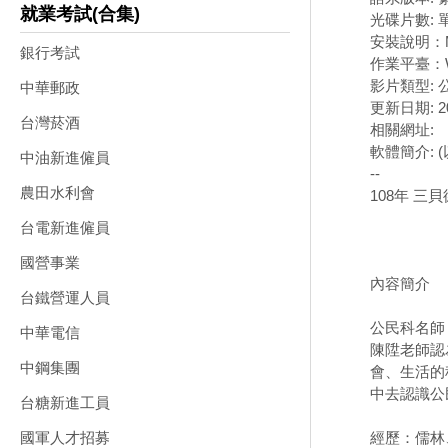
就業考試(合集)
光碟片數: 
安裝說明：
銀行考試
作業平臺：W
影片類型:
中華郵政
更新日期: 20
台灣菸酒
相關網址:
軟體簡介: 
中油新進僱員
--
農田水利會
108年 三
台電新進僱員
國營事業
內容簡介
台鐵營運人員
公民科名師
中華電信
陳陞老師認
中鋼集團
會、生活的
中去認識公
台糖新進工員
經歷：儒林
國軍人才招募