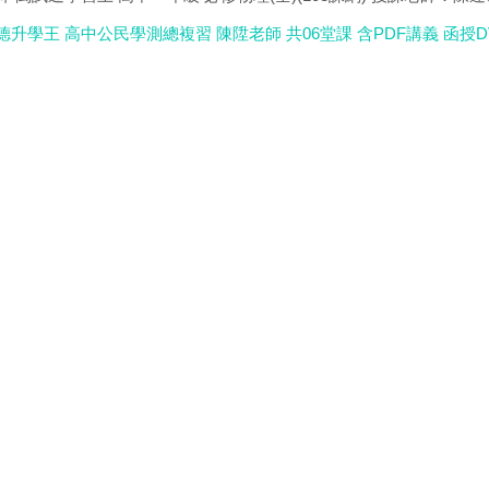
貝德升學王 高中公民學測總複習 陳陞老師 共06堂課 含PDF講義 函授D