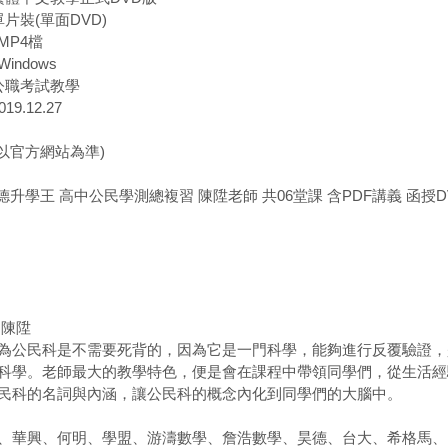
單片裝(單面DVD)
MP4檔
indows
 公職考試教學
19.12.27
(以官方網站為準)
貝德升學王 高中公民學測總複習 陳陞老師 共06堂課 含PDF講義 函授D
 陳陞
為公民科是不需要死背的，因為它是一門科學，能夠進行反覆驗證，
科學。老師最大的教學特色，便是會在課程中帶領同學們，從生活經
民科的名詞與內涵，讓公民科的概念內化到同學們的大腦中。
、華興、何明、學盟、游濤數學、詹浩數學、昊德、台大、希格馬、