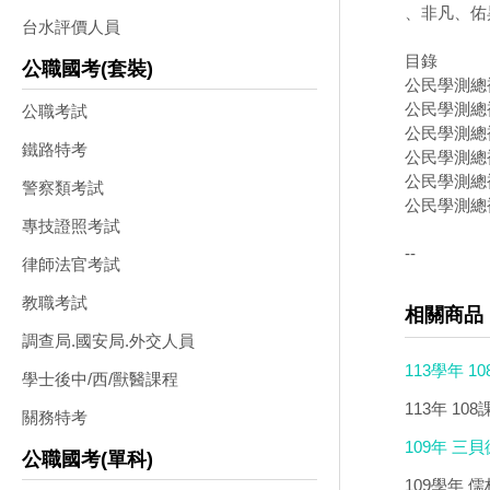
、非凡、佑
台水評價人員
目錄
公職國考(套裝)
公民學測總
公民學測總
公職考試
公民學測總
鐵路特考
公民學測總
公民學測總
警察類考試
公民學測總
專技證照考試
--
律師法官考試
教職考試
相關商品
調查局.國安局.外交人員
113學年 
學士後中/西/獸醫課程
113年 1
關務特考
109年 三
公職國考(單科)
109學年 