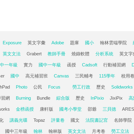
Exposure
英文字彙
Adobe
題庫
國小
翰林雲端學院
英文文法
Grabert
教師手冊
燒錄軟體
分析系統
英文字
中一年級
實力
國中一年級
函授
Cadsoft
行動補習網
D
er
國中
高元補習班
Canvas
三民輔考
115學年
校用
hPad
Photo
公民
Focus
勞工行政
歷史
Solidworks
學習網
Burning
Bundle
綜合版
歷史
InPixio
JixiPix
高
works
金榜函授
康軒版
國考小學堂
邵爺
三貝德
ARE
化
講義光碟
Topaz
評量卷
國文
法院書記官
名師學院
國中三年級
翰林
翰林版
英文文法
月考卷
勞工立法