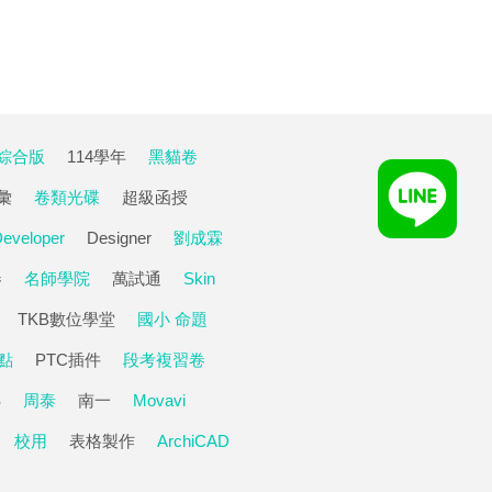
綜合版
114學年
黑貓卷
彙
卷類光碟
超級函授
eveloper
Designer
劉成霖
卷
名師學院
萬試通
Skin
TKB數位學堂
國小 命題
點
PTC插件
段考複習卷
S
周泰
南一
Movavi
校用
表格製作
ArchiCAD