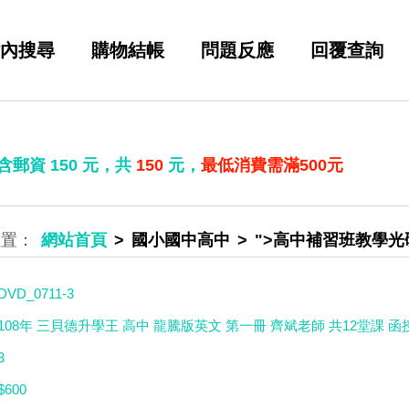
內搜尋
購物結帳
問題反應
回覆查詢
 含郵資
150
元，共
150
元，
最低消費需滿500元
網站首頁
國小國中高中
">高中補習班教學光
DVD_0711-3
108年 三貝德升學王 高中 龍騰版英文 第一冊 齊斌老師 共12堂課 函授D
3
$600