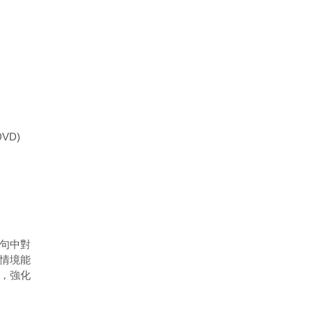
VD)
句中對
情境能
，強化