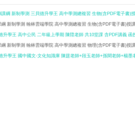
108課綱 新制學測 三貝德升學王 高中學測總複習 生物(含PDF電子書)
08課綱 新制學測 翰林雲端學院 高中學測總複習 生物(含PDF電子書)授
貝德升學王 高中公民 二年級上學期 陳陞老師 共10堂課 含PDF講義 函授D
08課綱 新制學測 翰林雲端學院 高中學測總複習 物理(含PDF電子書)授
貝德升學王 國中國文-文化知識庫 陳莛老師+段玉老師+孫聞老師+楊墨老師 