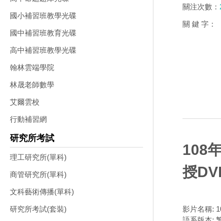
關注次數：
國小補習班教學光碟
關 鍵 字：
國中補習班教育光碟
高中補習班教學光碟
翰林雲端學院
林晟老師數學
艾爾雲校
行動補習網
研究所考試
108
理工研究所(單科)
授DV
商管研究所(單科)
文科藝術傳播(單科)
影片名稱: 
研究所考試(套裝)
語系版本: