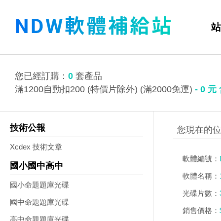
站
您已經訂購：
0
套產品
滿1200自動扣200 (特價片除外) (滿2000免運)
-
0
元
技術公報
Xcdex 技術文章
軟體編號：
國小國中高中
軟體名稱：
國小命題題庫光碟
光碟片數：
國中命題題庫光碟
銷售價格：
高中命題題庫光碟