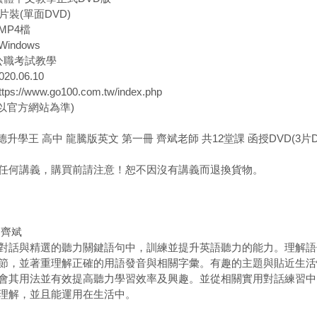
片裝(單面DVD)
MP4檔
indows
 公職考試教學
20.06.10
s://www.go100.com.tw/index.php
(以官方網站為準)
貝德升學王 高中 龍騰版英文 第一冊 齊斌老師 共12堂課 函授DVD(3片D
任何講義，購買前請注意！恕不因沒有講義而退換貨物。
 齊斌
對話與精選的聽力關鍵語句中，訓練並提升英語聽力的能力。理解語
節，並著重理解正確的用語發音與相關字彙。有趣的主題與貼近生活
會其用法並有效提高聽力學習效率及興趣。並從相關實用對話練習中
理解，並且能運用在生活中。