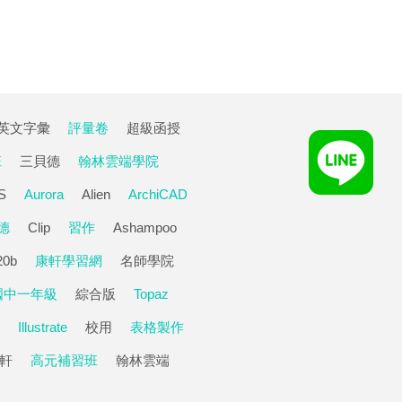
英文字彙
評量卷
超級函授
班
三貝德
翰林雲端學院
S
Aurora
Alien
ArchiCAD
德
Clip
習作
Ashampoo
20b
康軒學習網
名師學院
國中一年級
綜合版
Topaz
Illustrate
校用
表格製作
軒
高元補習班
翰林雲端