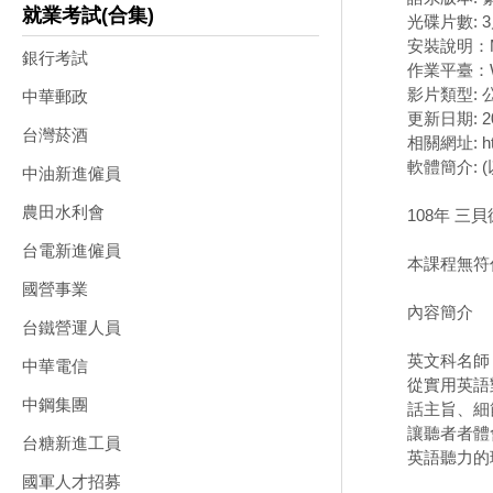
就業考試(合集)
光碟片數: 3
安裝說明：
銀行考試
作業平臺：W
影片類型:
中華郵政
更新日期: 20
台灣菸酒
相關網址: http
軟體簡介: 
中油新進僱員
農田水利會
108年 三
台電新進僱員
本課程無符
國營事業
內容簡介
台鐵營運人員
英文科名師
中華電信
從實用英語
中鋼集團
話主旨、細
讓聽者者體
台糖新進工員
英語聽力的
國軍人才招募