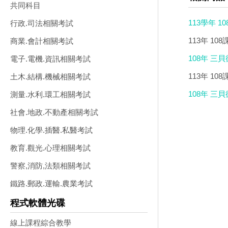
共同科目
113學年 
行政.司法相關考試
113年 1
商業.會計相關考試
108年 三
電子.電機.資訊相關考試
113年 1
土木.結構.機械相關考試
108年 三
測量.水利.環工相關考試
社會.地政.不動產相關考試
物理.化學.插醫.私醫考試
教育.觀光.心理相關考試
警察,消防,法類相關考試
鐵路.郵政.運輸.農業考試
程式軟體光碟
線上課程綜合教學