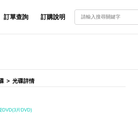
訂單查詢
訂購說明
碟
光碟詳情
VD(3片DVD)