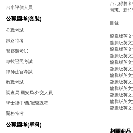
台北得勝者
台水評價人員
習班、新竹
公職國考(套裝)
目錄
公職考試
龍騰版英文
鐵路特考
龍騰版英文
龍騰版英文
警察類考試
龍騰版英文
專技證照考試
龍騰版英文
龍騰版英文
律師法官考試
龍騰版英文
龍騰版英文
教職考試
龍騰版英文
調查局.國安局.外交人員
龍騰版英文
龍騰版英文
學士後中/西/獸醫課程
龍騰版英文
關務特考
公職國考(單科)
相關商品