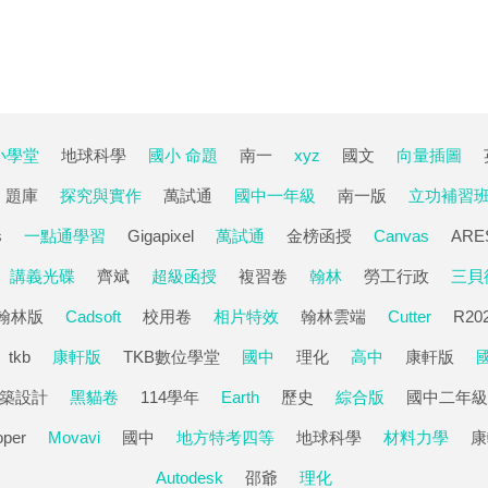
小學堂
地球科學
國小 命題
南一
xyz
國文
向量插圖
題庫
探究與實作
萬試通
國中一年級
南一版
立功補習
s
一點通學習
Gigapixel
萬試通
金榜函授
Canvas
ARE
講義光碟
齊斌
超級函授
複習卷
翰林
勞工行政
三貝
翰林版
Cadsoft
校用卷
相片特效
翰林雲端
Cutter
R20
tkb
康軒版
TKB數位學堂
國中
理化
高中
康軒版
築設計
黑貓卷
114學年
Earth
歷史
綜合版
國中二年級
oper
Movavi
國中
地方特考四等
地球科學
材料力學
康
Autodesk
邵爺
理化