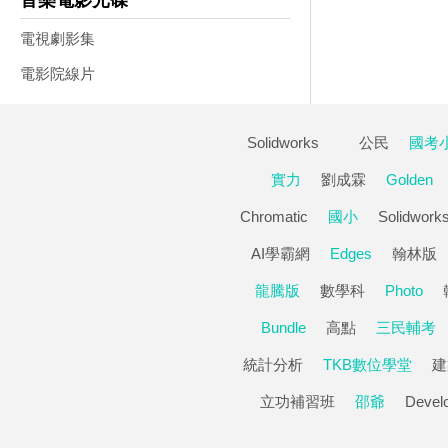
音樂電影光碟
電視劇影集
電影院線片
Solidworks
公民
國考
實力
劉成霖
Golden
Chromatic
國小
Solidwork
AI學霸網
Edges
翰林版
龍騰版
數學科
Photo
Bundle
高點
三民輔考
統計分析
TKB數位學堂
建
立功補習班
邵爺
Devel