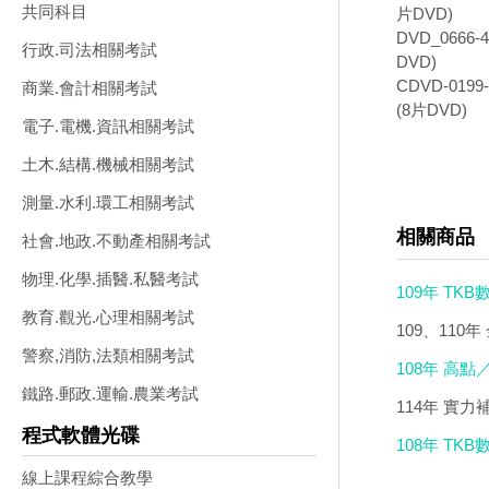
共同科目
片DVD)
DVD_066
行政.司法相關考試
DVD)
CDVD-01
商業.會計相關考試
(8片DVD)
電子.電機.資訊相關考試
土木.結構.機械相關考試
測量.水利.環工相關考試
相關商品
社會.地政.不動產相關考試
物理.化學.插醫.私醫考試
109年 TK
教育.觀光.心理相關考試
3200)
109、11
警察,消防,法類相關考試
(66片裝)(特價
108年 高點
鐵路.郵政.運輸.農業考試
裝)(特價4900
114年 實力
程式軟體光碟
108年 TK
影音版(13DV
線上課程綜合教學