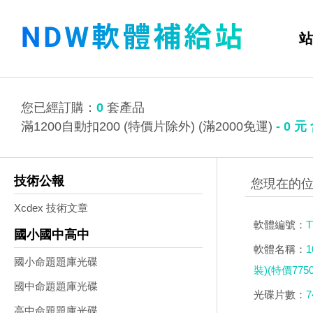
站
您已經訂購：
0
套產品
滿1200自動扣200 (特價片除外) (滿2000免運)
-
0
元
技術公報
Xcdex 技術文章
軟體編號：
T
國小國中高中
軟體名稱：
國小命題題庫光碟
裝)(特價7750
國中命題題庫光碟
光碟片數：
7
高中命題題庫光碟