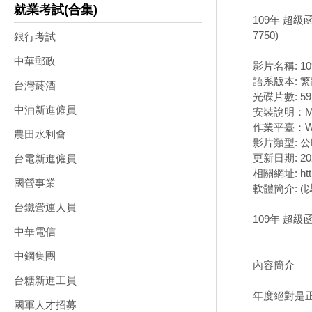
就業考試(合集)
109年 超級
7750)
銀行考試
中華郵政
影片名稱: 1
語系版本: 
台灣菸酒
光碟片數: 5
中油新進僱員
安裝說明：M
作業平臺：Wi
農田水利會
影片類型: 
更新日期: 202
台電新進僱員
相關網址: http:
國營事業
軟體簡介: 
台鐵營運人員
109年 超級
中華電信
中鋼集團
內容簡介
台糖新進工員
年度絕對是正
國軍人才招募