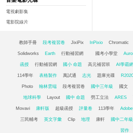
音樂電影光碟
電視劇影集
電影院線片
教師手冊
段考複習卷
JixiPix
InPixio
Chromatic
Solidworks
Earth
行動補習網
國考小學堂
Auro
函授
行動補習網
國小 命題
高元補習班
AI學霸
114學年
表格製作
萬試通
志光
題庫光碟
R202
Photo
翰林雲端
段考複習卷
國中三年級
國文
地球科學
Layout
國中 命題
勞工立法
ARES
Movavi
康軒版
超級函授
評量卷
113學年
Adobe
三民輔考
英文字彙
Clip
地理
康軒
國中二年級
習作