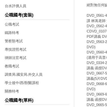
絕對無任何
台水評價人員
公職國考(套裝)
DVD_0561
課 林嵩老師 
公職考試
DVD_0562
CDVD_010
鐵路特考
PDF講義 DV
警察類考試
DVD_0563
DVD)
專技證照考試
DVD_0560
(適用于高普
律師法官考試
DVD_033
教職考試
講義 函授DV
DVD_066
調查局.國安局.外交人員
講義(5片DVD
學士後中/西/獸醫課程
DVD_066
DVD)
關務特考
DVD_066
講義 函授DV
公職國考(單科)
DVD_066