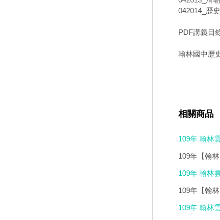
042014_歷
PDF講義目
翰林國中歷史+
相關商品
109年 翰
教學版(2DVD
109年【翰
書)影音教學版
109年 翰
音教學版(DV
109年【翰
子書)影音教學
109年 翰