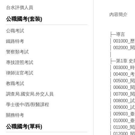
台水評價人員
內容簡介
公職國考(套裝)
公職考試
├─導言
│ 001000
鐵路特考
│ 002000
警察類考試
│
├─第1章 
專技證照考試
│ 003000
律師法官考試
│ 00400
│ 005000
教職考試
│ 006000
│ 007000
調查局.國安局.外交人員
│ 008000
學士後中/西/獸醫課程
│ 009000
│ 00900
關務特考
│ 01000
公職國考(單科)
│ 011000
│ 012000