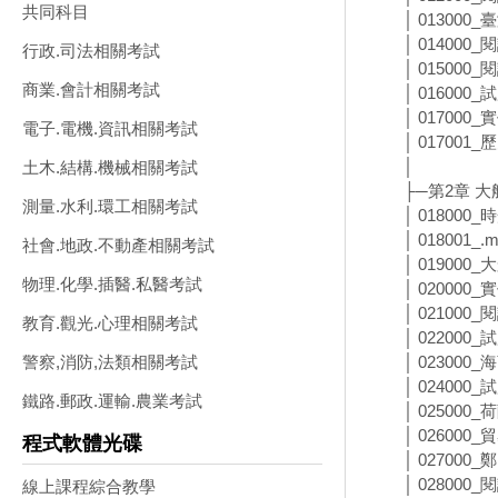
共同科目
│ 01300
│ 014000
行政.司法相關考試
│ 015000
商業.會計相關考試
│ 016000
│ 017000
電子.電機.資訊相關考試
│ 01700
│
土木.結構.機械相關考試
├─第2章 
測量.水利.環工相關考試
│ 018000
│ 018001_.
社會.地政.不動產相關考試
│ 01900
物理.化學.插醫.私醫考試
│ 020000
│ 021000
教育.觀光.心理相關考試
│ 022000
│ 023000
警察,消防,法類相關考試
│ 024000
鐵路.郵政.運輸.農業考試
│ 02500
│ 026000
程式軟體光碟
│ 027000
│ 028000
線上課程綜合教學