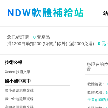
站
您已經訂購：
0
套產品
滿1200自動扣200 (特價片除外) (滿2000免運)
-
0
元
技術公報
Xcdex 技術文章
國小國中高中
軟體編號：
D
國小命題題庫光碟
軟體名稱：
國中命題題庫光碟
子書)(108
高中命題題庫光碟