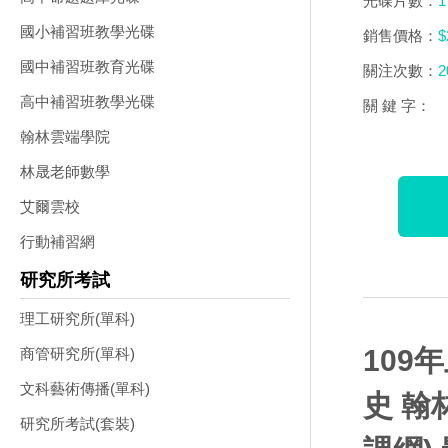
光碟片數：
1
國小補習班教學光碟
銷售價格：
$
國中補習班教育光碟
關注次數：
2
高中補習班教學光碟
關 鍵 字：
翰林雲端學院
林晟老師數學
艾爾雲校
行動補習網
研究所考試
理工研究所(單科)
109
商管研究所(單科)
文科藝術傳播(單科)
史 翰
研究所考試(套裝)