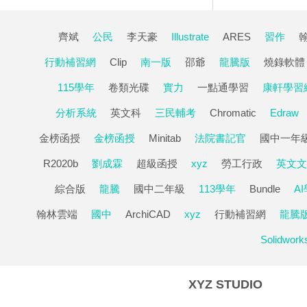
影音教學版(4
齊斌
公民
李天豪
Illustrate
ARES
習作
行動補習網
Clip
南一版
邵爺
龍騰版
燒錄軟體
115學年
卷類光碟
實力
一點通學習
康軒學習
分析系統
英文科
三民輔考
Chromatic
Edraw
金榜函授
金榜函授
Minitab
法院書記官
國中一年
R2020b
劉成霖
超級函授
xyz
勞工行政
英文文
綜合版
龍騰
國中二年級
113學年
Bundle
A
翰林雲端
國中
ArchiCAD
xyz
行動補習網
龍騰
Solidwork
XYZ STUDIO