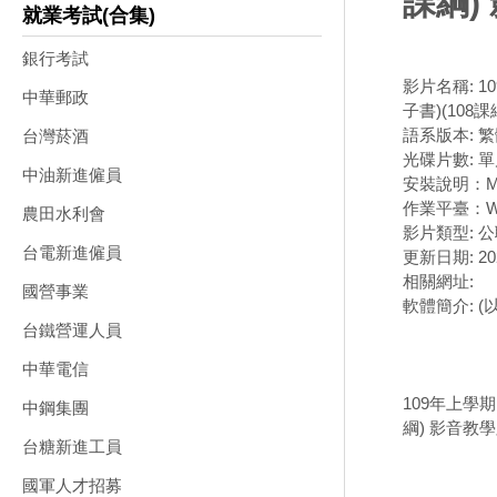
課綱)
就業考試(合集)
銀行考試
影片名稱: 
中華郵政
子書)(108課
語系版本: 
台灣菸酒
光碟片數: 單
中油新進僱員
安裝說明：M
作業平臺：Wi
農田水利會
影片類型: 
台電新進僱員
更新日期: 202
相關網址:
國營事業
軟體簡介: 
台鐵營運人員
中華電信
109年上學期
中鋼集團
綱) 影音教
台糖新進工員
國軍人才招募