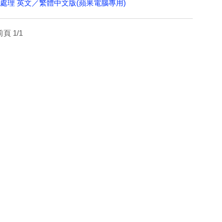
 辦公室文事務處理 英文／繁體中文版(蘋果電腦專用)
頁 1/1