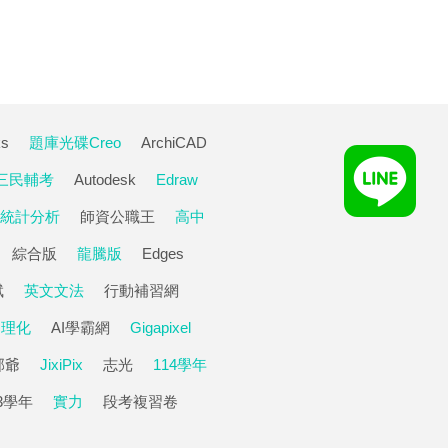
ks
題庫光碟Creo
ArchiCAD
三民輔考
Autodesk
Edraw
統計分析
師資公職王
高中
綜合版
龍騰版
Edges
斌
英文文法
行動補習網
理化
AI學霸網
Gigapixel
邵爺
JixiPix
志光
114學年
13學年
實力
段考複習卷