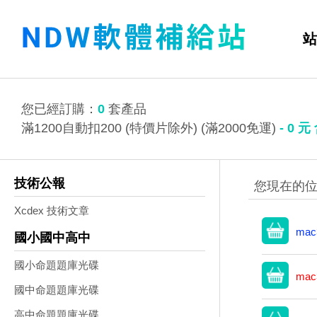
站
您已經訂購：
0
套產品
滿1200自動扣200 (特價片除外) (滿2000免運)
-
0
元
技術公報
Xcdex 技術文章
mac
國小國中高中
國小命題題庫光碟
mac
國中命題題庫光碟
高中命題題庫光碟