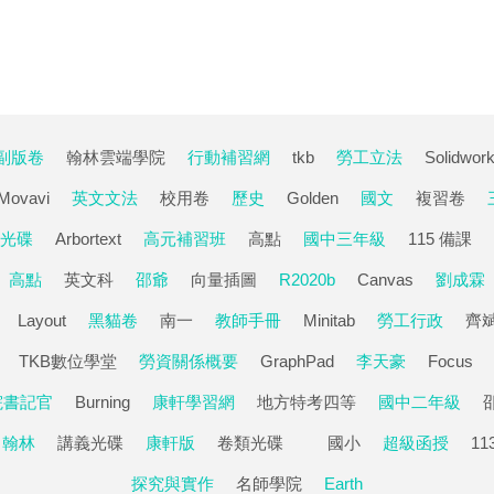
副版卷
翰林雲端學院
行動補習網
tkb
勞工立法
Solidwor
Movavi
英文文法
校用卷
歷史
Golden
國文
複習卷
光碟
Arbortext
高元補習班
高點
國中三年級
115 備課
高點
英文科
邵爺
向量插圖
R2020b
Canvas
劉成霖
Layout
黑貓卷
南一
教師手冊
Minitab
勞工行政
齊
TKB數位學堂
勞資關係概要
GraphPad
李天豪
Focus
院書記官
Burning
康軒學習網
地方特考四等
國中二年級
翰林
講義光碟
康軒版
卷類光碟
國小
超級函授
1
探究與實作
名師學院
Earth