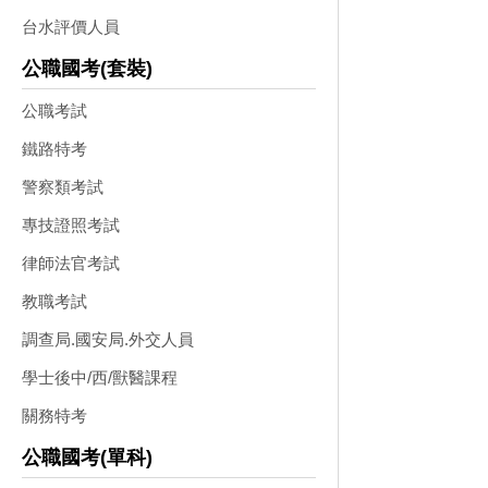
台水評價人員
公職國考(套裝)
公職考試
鐵路特考
警察類考試
專技證照考試
律師法官考試
教職考試
調查局.國安局.外交人員
學士後中/西/獸醫課程
關務特考
公職國考(單科)