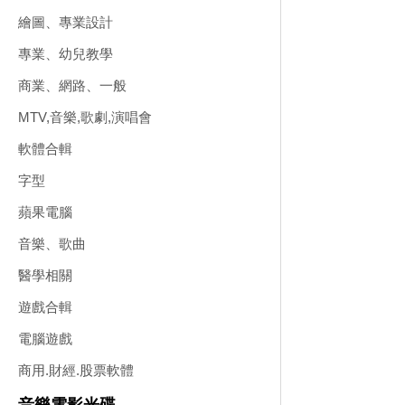
繪圖、專業設計
專業、幼兒教學
商業、網路、一般
MTV,音樂,歌劇,演唱會
軟體合輯
字型
蘋果電腦
音樂、歌曲
醫學相關
遊戲合輯
電腦遊戲
商用.財經.股票軟體