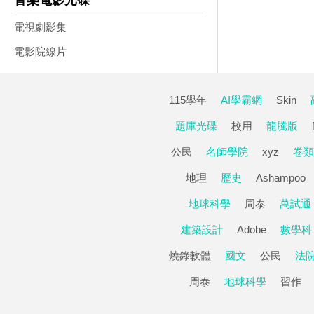
音樂電影光碟
電視劇影集
電影院線片
115學年
AI學霸網
Skin
題庫光碟
校用
龍騰版
公民
名師學院
xyz
卷類
地理
歷史
Ashampoo
地球科學
周泰
萬試通
建築設計
Adobe
數學科
燒錄軟體
國文
公民
法
周泰
地球科學
習作