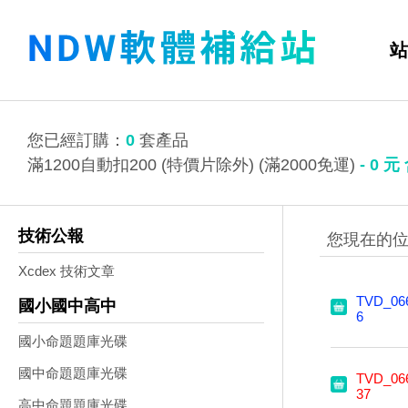
站
您已經訂購：
0
套產品
滿1200自動扣200 (特價片除外) (滿2000免運)
-
0
元
技術公報
Xcdex 技術文章
TVD_06
國小國中高中
6
國小命題題庫光碟
國中命題題庫光碟
TVD_06
37
高中命題題庫光碟