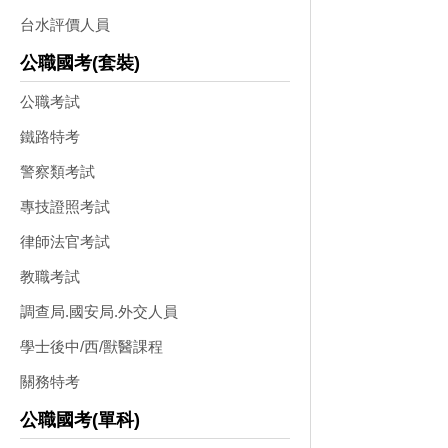
台水評價人員
公職國考(套裝)
公職考試
鐵路特考
警察類考試
專技證照考試
律師法官考試
教職考試
調查局.國安局.外交人員
學士後中/西/獸醫課程
關務特考
公職國考(單科)