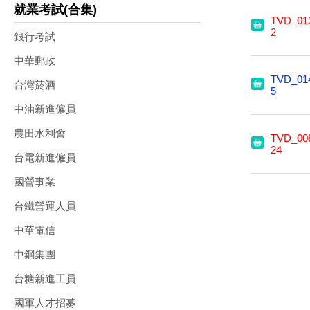
就業考試(合集)
TVD_01
2
銀行考試
中華郵政
TVD_01
台灣菸酒
5
中油新進僱員
農田水利會
TVD_00
24
台電新進僱員
國營事業
台鐵營運人員
中華電信
中鋼集團
台糖新進工員
國軍人才招募