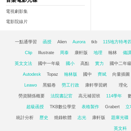
音樂電影光碟
電視劇影集
電影院線片
一點通學習
函授
Alien
Aurora
tkb
115地方特考
Clip
Illustrate
周泰
康軒版
地理
翰林
備
英文文法
國中一年級
國小
高點
實力
國中二年
Autodesk
Topaz
翰林版
國中
齊斌
向量插圖
Leawo
黑貓卷
勞工行政
康軒學習網
理化
勞資關係概要
法院書記官
高元補習班
114學年
超級函授
TKB數位學堂
表格製作
Grabert
立
統計分析
歷史
燒錄軟體
志光
康軒版
題庫光碟
英文科