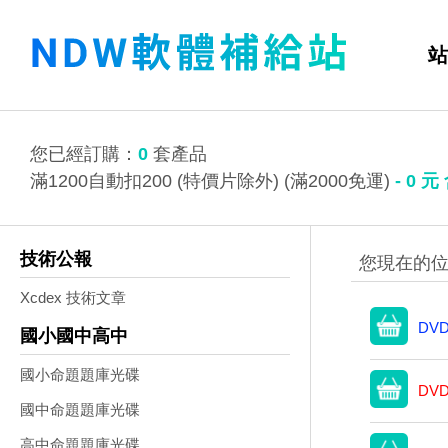
站
您已經訂購：
0
套產品
滿1200自動扣200 (特價片除外) (滿2000免運)
-
0
元
技術公報
Xcdex 技術文章
DVD
國小國中高中
國小命題題庫光碟
DVD
國中命題題庫光碟
高中命題題庫光碟