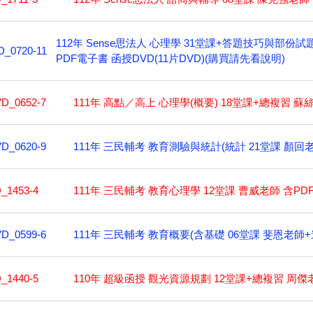
112年 Sense思法人 心理學 31堂課+答題技巧與部
_0720-11
PDF電子書 函授DVD(11片DVD)(購買請先看說明)
111年 高點／高上 心理學(概要) 18堂課+總複習 蘇絲
D_0652-7
111年 三民輔考 教育測驗與統計(統計 21堂課 顏回老師
D_0620-9
111年 三民輔考 教育心理學 12堂課 曹威老師 含PDF
_1453-4
111年 三民輔考 教育概要(含基礎 06堂課 斐恩老師+進
D_0599-6
110年 超級函授 觀光資源規劃 12堂課+總複習 周傑老
_1440-5