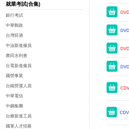
就業考試(合集)
DVD
銀行考試
中華郵政
DVD
台灣菸酒
中油新進僱員
DVD
農田水利會
台電新進僱員
DVD
國營事業
台鐵營運人員
CDV
中華電信
中鋼集團
CDV
台糖新進工員
國軍人才招募