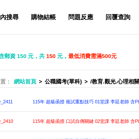
內搜尋
購物結帳
問題反應
回覆查詢
 含郵資
150
元，共
150
元，
最低消費需滿500元
網站首頁
公職國考(單科)
/教育.觀光.心理相
115年 超級函授 複試重點技巧 01堂課 李廷老師 含
_2411
115年 超級函授 口試自傳關鍵 02堂課 李廷老師 含
_2410