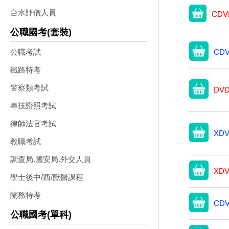
台水評價人員
CDV
公職國考(套裝)
公職考試
CDV
鐵路特考
警察類考試
DVD
專技證照考試
律師法官考試
XDV
教職考試
調查局.國安局.外交人員
XDV
學士後中/西/獸醫課程
關務特考
CDV
公職國考(單科)