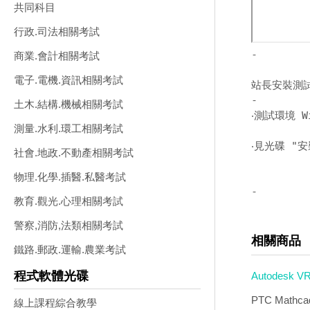
共同科目
行政.司法相關考試
-
商業.會計相關考試
電子.電機.資訊相關考試
站長安裝測
-
土木.結構.機械相關考試
‧測試環境 W
測量.水利.環工相關考試
‧見光碟 "安
社會.地政.不動產相關考試
物理.化學.插醫.私醫考試
-
教育.觀光.心理相關考試
警察,消防,法類相關考試
相關商品
鐵路.郵政.運輸.農業考試
程式軟體光碟
Autodesk
PTC Math
線上課程綜合教學