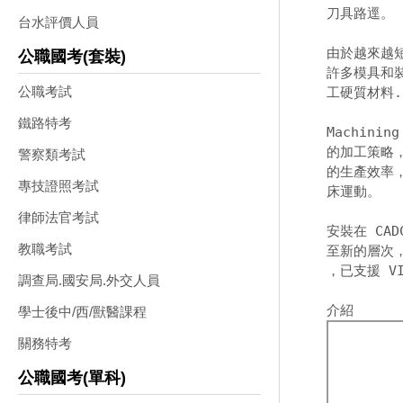
刀具路逕。 

台水評價人員
由於越來越短
公職國考(套裝)
許多模具和裝
公職考試
工硬質材料. 
鐵路特考
Machini
的加工策略，
警察類考試
的生產效率
專技證照考試
床運動。 

律師法官考試
安裝在 CAD
教職考試
至新的層次，
，已支援 VIS
調查局.國安局.外交人員
學士後中/西/獸醫課程
關務特考
公職國考(單科)