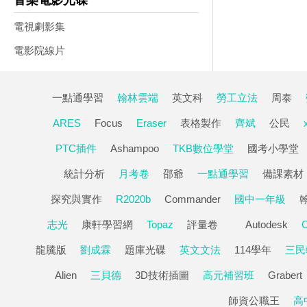
音樂電影光碟
電視劇影集
電影院線片
一點通學習
翰林雲端
英文科
勞工立法
周泰
ARES
Focus
Eraser
表格製作
齊斌
公民
PTC插件
Ashampoo
TKB數位學堂
國考小學堂
統計分析
月考卷
邵爺
一點通學習
備課素材
探究與實作
R2020b
Commander
國中一年級
志光
康軒學習網
Topaz
評量卷
Autodesk
龍騰版
劉成霖
題庫光碟
英文文法
114學年
三民
Alien
三貝德
3D技術插圖
高元補習班
Grabert
師資公職王
高