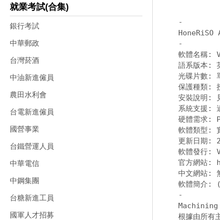
就業考試(合集)
-
銀行考試
中華郵政
-
軟體名稱: Ver
台灣菸酒
語系版本: 
光碟片數: 單
中油新進僱員
保護種類: 授
農田水利會
安裝說明: 
系統支援: 適
台電新進僱員
硬體需求: PC
國營事業
軟體類型: 
更新日期: 20
台鐵營運人員
軟體發行: Ver
官方網站: htt
中華電信
中文網站: 無
中鋼集團
-
台糖新進工員
Machinin
國軍人才招募
根據由所有主