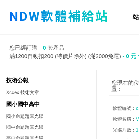
站
您已經訂購：
0
套產品
滿1200自動扣200 (特價片除外) (滿2000免運)
-
0
元
技術公報
Xcdex 技術文章
國小國中高中
軟體編號：
c
國小命題題庫光碟
軟體名稱：
V
國中命題題庫光碟
光碟片數：
1
高中命題題庫光碟