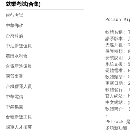
就業考試(合集)
-
銀行考試
中華郵政
-
軟體名稱: The
台灣菸酒
語系版本: 英
光碟片數: 單
中油新進僱員
保護種類: 
農田水利會
安裝說明: 
系統支援: 適
台電新進僱員
硬體需求: PC
國營事業
軟體類型: 
更新日期: 20
台鐵營運人員
軟體發行: Th
官方網站: 
中華電信
中文網站: 無
中鋼集團
-
台糖新進工員
PFTrack
國軍人才招募
多項新功能、