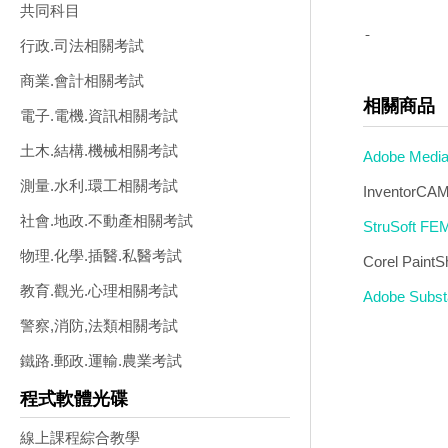
共同科目
-
行政.司法相關考試
商業.會計相關考試
相關商品
電子.電機.資訊相關考試
土木.結構.機械相關考試
Adobe Me
測量.水利.環工相關考試
Invento
社會.地政.不動產相關考試
StruSoft 
物理.化學.插醫.私醫考試
Corel Pai
教育.觀光.心理相關考試
Adobe Sub
警察,消防,法類相關考試
鐵路.郵政.運輸.農業考試
程式軟體光碟
線上課程綜合教學