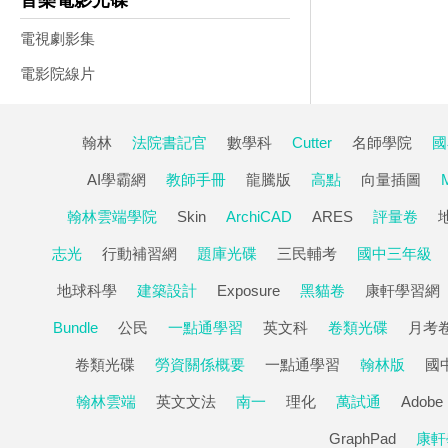
音樂電影光碟
電視劇影集
電影院線片
翰林
法院書記官
數學科
Cutter
名師學院
國
AI學霸網
教師手冊
龍騰版
高點
向量插圖
翰林雲端學院
Skin
ArchiCAD
ARES
評量卷
志光
行動補習網
題庫光碟
三民輔考
國中三年級
地球科學
建築設計
Exposure
黑貓卷
康軒學習網
Bundle
公民
一點通學習
英文科
卷類光碟
月考
卷類光碟
勞資關係概要
一點通學習
翰林版
國
翰林雲端
英文文法
南一
理化
萬試通
Adobe
GraphPad
康軒