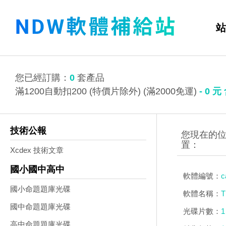
站
您已經訂購：
0
套產品
滿1200自動扣200 (特價片除外) (滿2000免運)
-
0
元
技術公報
Xcdex 技術文章
國小國中高中
軟體編號：
c
國小命題題庫光碟
軟體名稱：
T
國中命題題庫光碟
光碟片數：
1
高中命題題庫光碟