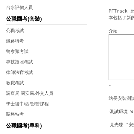
台水評價人員
PFTrac
本包括了新的
公職國考(套裝)
公職考試
鐵路特考
警察類考試
專技證照考試
律師法官考試
教職考試
-
調查局.國安局.外交人員
站長安裝測
學士後中/西/獸醫課程
-
‧測試環境 W
關務特考
‧見光碟 "安
公職國考(單科)