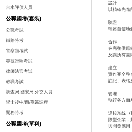
設計 

台水評價人員
以精確先進
公職國考(套裝)
驗證 

輕鬆自信地
公職考試
鐵路特考
合作 

在完整供應
警察類考試
及讓所有團
專技證照考試
建立 

律師法官考試
實作完全整合
註記、表格
教職考試
調查局.國安局.外交人員
管理 

執行各方面
學士後中/西/獸醫課程
關務特考
達梭系統 (D
際型企業，超
公職國考(單科)
與開發應用