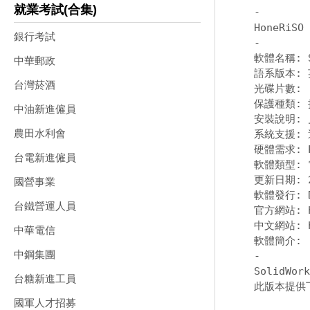
就業考試(合集)
-
銀行考試
-
軟體名稱: So
中華郵政
語系版本: 
台灣菸酒
光碟片數: 
保護種類: 
中油新進僱員
安裝說明: 
農田水利會
系統支援: 適
硬體需求: P
台電新進僱員
軟體類型: 
更新日期: 20
國營事業
軟體發行: Da
台鐵營運人員
官方網站: 
中文網站: 
中華電信
中鋼集團
-
SolidW
台糖新進工員
此版本提供
國軍人才招募