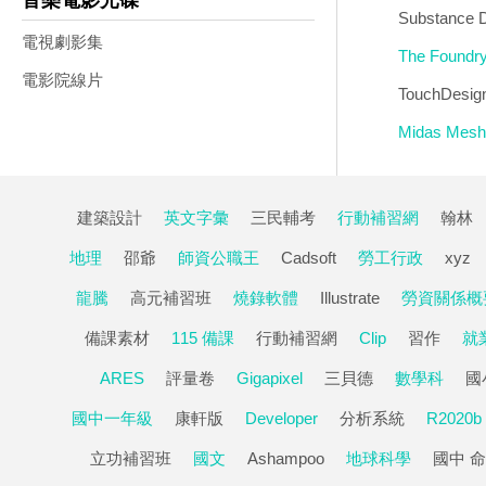
音樂電影光碟
Substance
電視劇影集
The Found
電影院線片
TouchDesi
Midas M
建築設計
英文字彙
三民輔考
行動補習網
翰林
地理
邵爺
師資公職王
Cadsoft
勞工行政
xyz
龍騰
高元補習班
燒錄軟體
Illustrate
勞資關係概
備課素材
115 備課
行動補習網
Clip
習作
就
ARES
評量卷
Gigapixel
三貝德
數學科
國
國中一年級
康軒版
Developer
分析系統
R2020b
立功補習班
國文
Ashampoo
地球科學
國中 