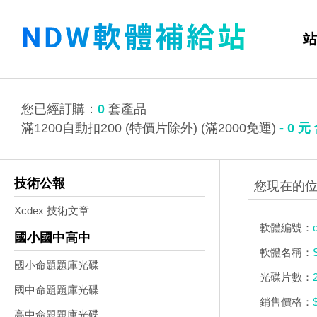
站
您已經訂購：
0
套產品
滿1200自動扣200 (特價片除外) (滿2000免運)
-
0
元
技術公報
Xcdex 技術文章
軟體編號：
國小國中高中
軟體名稱：
國小命題題庫光碟
光碟片數：
國中命題題庫光碟
銷售價格：
高中命題題庫光碟