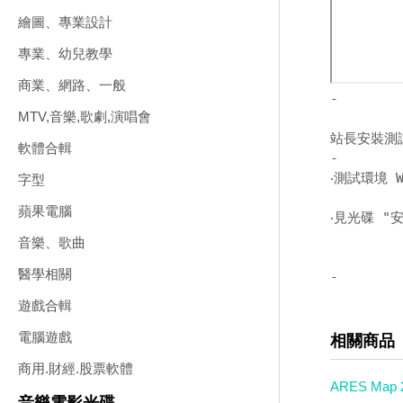
繪圖、專業設計
專業、幼兒教學
商業、網路、一般
-
MTV,音樂,歌劇,演唱會
站長安裝測
軟體合輯
-
‧測試環境 W
字型
蘋果電腦
‧見光碟 "安
音樂、歌曲
醫學相關
-
遊戲合輯
電腦遊戲
相關商品
商用.財經.股票軟體
ARES Ma