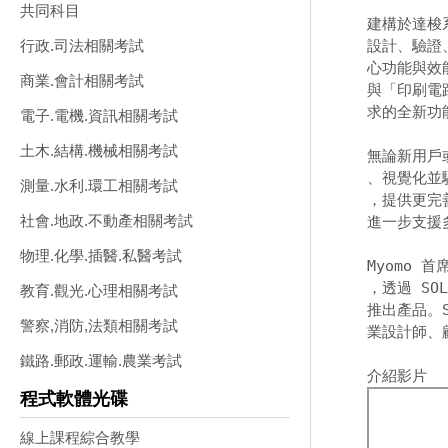
共同科目
建構於達梭系統
設計、驗證、
行政.司法相關考試
心功能與效能，
商業.會計相關考試
與「印刷電路板
求的全新功能
電子.電機.資訊相關考試
土木.結構.機械相關考試
無論新用戶
、視覺化並
測量.水利.環工相關考試
，提供更完
社會.地政.不動產相關考試
進一步支援
物理.化學.插醫.私醫考試
Myomo 
，透過 SO
教育.觀光.心理相關考試
推出產品。S
警察,消防,法類相關考試
業設計師、
鐵路.郵政.運輸.農業考試
程式軟體光碟
線上課程綜合教學