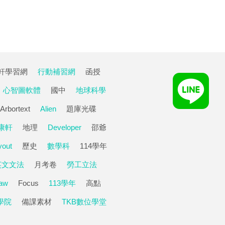
軒學習網
行動補習網
函授
心智圖軟體
國中
地球科學
Arbortext
Alien
題庫光碟
康軒
地理
Developer
邵爺
yout
歷史
數學科
114學年
英文文法
月考卷
勞工立法
aw
Focus
113學年
高點
學院
備課素材
TKB數位學堂