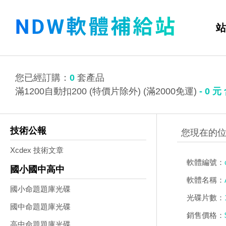
站
您已經訂購：
0
套產品
滿1200自動扣200 (特價片除外) (滿2000免運)
-
0
元
技術公報
Xcdex 技術文章
軟體編號：
國小國中高中
軟體名稱：
國小命題題庫光碟
光碟片數：
國中命題題庫光碟
銷售價格：
高中命題題庫光碟