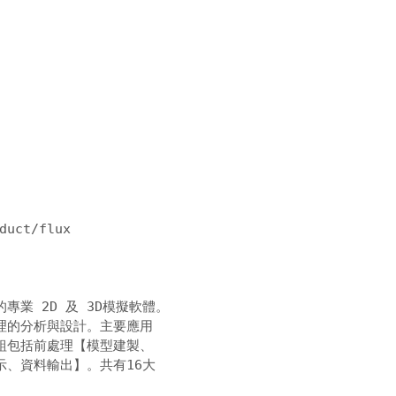
duct/flux
業 2D 及 3D模擬軟體。 

的分析與設計。主要應用 

包括前處理【模型建製、 

、資料輸出】。共有16大 
