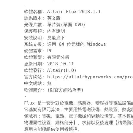
-
軟體名稱: Altair Flux 2018.1.1 

語系版本: 英文版 

光碟片數: 單片裝(單面 DVD) 

保護種類: 內有說明 

安裝說明: 
見最底下
系統支援: 適用 64 位元版的 Windows 

硬體需求: PC 

軟體類型: 有限元分析 

更新日期: 2018.10.11 

軟體發行: Altair(H.O) 

官方網站: 
https://altairhyperworks.com/pro
中文網站: 無 

-
Flux 是一套針對於電機、感應器、變壓器等電磁設備的專
它基於有限元算法，主要用於電磁設備、熱裝置、熱處理
領域有：電磁、電熱、電子機械和驅動設備等。基本模組
物理屬性設置、網格剖分】、求解以及後處理【結果顯示
應用功能模組供使用者選擇。 
