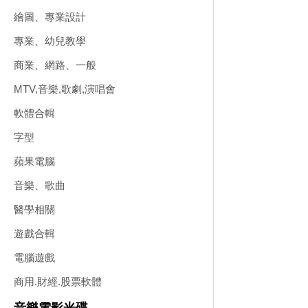
繪圖、專業設計
專業、幼兒教學
商業、網路、一般
MTV,音樂,歌劇,演唱會
軟體合輯
字型
蘋果電腦
音樂、歌曲
醫學相關
遊戲合輯
電腦遊戲
商用.財經.股票軟體