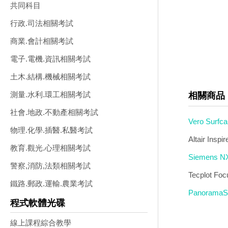
共同科目
行政.司法相關考試
商業.會計相關考試
電子.電機.資訊相關考試
土木.結構.機械相關考試
測量.水利.環工相關考試
相關商品
社會.地政.不動產相關考試
Vero Su
物理.化學.插醫.私醫考試
Altair I
教育.觀光.心理相關考試
Siemens
警察,消防,法類相關考試
Tecplot 
鐵路.郵政.運輸.農業考試
Panorama
程式軟體光碟
線上課程綜合教學