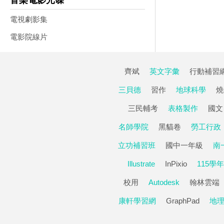
音樂電影光碟
電視劇影集
電影院線片
齊斌
英文字彙
行動補習
三貝德
習作
地球科學
燒
三民輔考
表格製作
國文
名師學院
黑貓卷
勞工行政
立功補習班
國中一年級
南
Illustrate
InPixio
115學年
校用
Autodesk
翰林雲端
康軒學習網
GraphPad
地