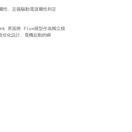
料屬性、定義驅動電源屬性和定 



ink 界面將 Flux模型作為獨立模 

佳化設計、電機起動的瞬 
