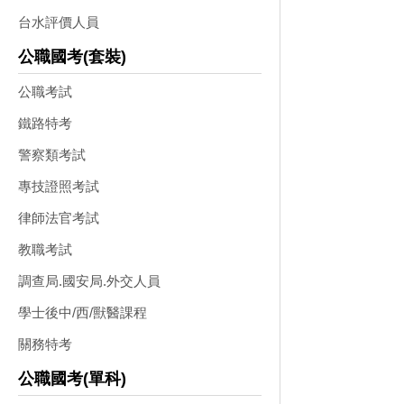
台水評價人員
公職國考(套裝)
公職考試
鐵路特考
警察類考試
專技證照考試
律師法官考試
教職考試
調查局.國安局.外交人員
學士後中/西/獸醫課程
關務特考
公職國考(單科)