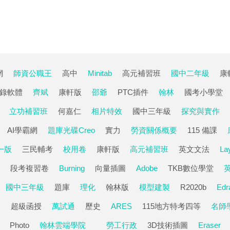
網
師資公職王
高中
Minitab
高元補習班
國中二年級
康
錄軟體
齊斌
康軒版
邵爺
PTC插件
翰林
國考小學堂
立功補習班
何嘉仁
相片特效
國中三年級
探究與實作
AI學霸網
題庫光碟Creo
實力
勞資關係概要
115 備課
一版
三民輔考
校用卷
康軒版
高元補習班
英文文法
La
段考複習卷
Burning
向量插圖
Adobe
TKB數位學堂
國中三年級
題庫
理化
翰林版
模型建製
R2020b
Edr
理
超級函授
萬試通
歷史
ARES
115地方特考四等
名師
Photo
翰林雲端學院
勞工行政
3D技術插圖
Eraser