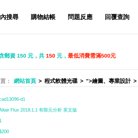
內搜尋
購物結帳
問題反應
回覆查詢
 含郵資
150
元，共
150
元，
最低消費需滿500元
網站首頁
程式軟體光碟
">繪圖、專業設計
cad13096-d1
Altair Flux 2018.1.1 有限元分析 英文版
1
$200