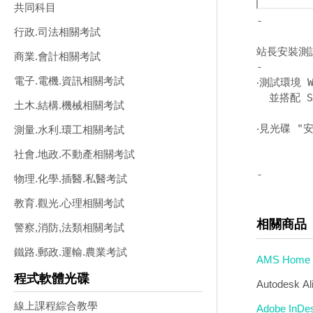
共同科目
-
行政.司法相關考試
站長安裝測
商業.會計相關考試
-
電子.電機.資訊相關考試
‧測試環境 W
  並搭配 So
土木.結構.機械相關考試
‧見光碟 "安
測量.水利.環工相關考試
社會.地政.不動產相關考試
-
物理.化學.插醫.私醫考試
教育.觀光.心理相關考試
相關商品
警察,消防,法類相關考試
鐵路.郵政.運輸.農業考試
AMS Home 
程式軟體光碟
Autodesk A
線上課程綜合教學
Adobe In