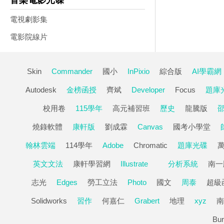
音樂電影光碟
電視劇影集
電影院線片
Skin
Commander
國小
InPixio
綜合版
AI學霸網
Autodesk
金榜函授
齊斌
Developer
Focus
題庫光
校用卷
115學年
高元補習班
歷史
龍騰版
燒錄軟體
康軒版
劉成霖
Canvas
國考小學堂
翰林雲端
114學年
Adobe
Chromatic
題庫光碟
英文文法
康軒學習網
Illustrate
分析系統
南一
志光
Edges
勞工立法
Photo
國文
周泰
超級
Solidworks
習作
何嘉仁
Grabert
地理
xyz
南
Bur