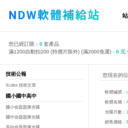
站
您已經訂購：
0
套產品
滿1200自動扣200 (特價片除外) (滿2000免運)
-
0
元
技術公報
Xcdex 技術文章
軟體編號：
國小國中高中
軟體名稱：
國小命題題庫光碟
光碟片數：
國中命題題庫光碟
銷售價格：
高中命題題庫光碟