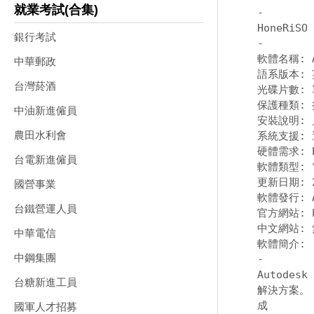
就業考試(合集)
-
銀行考試
-
軟體名稱: Au
中華郵政
語系版本: 
台灣菸酒
光碟片數: 單
保護種類: 
中油新進僱員
安裝說明: 
農田水利會
系統支援: 適
硬體需求: P
台電新進僱員
軟體類型: 
更新日期: 20
國營事業
軟體發行: Au
台鐵營運人員
官方網站: 
中文網站: 無
中華電信
中鋼集團
-
Autodes
台糖新進工員
解決方案。 
成 

國軍人才招募