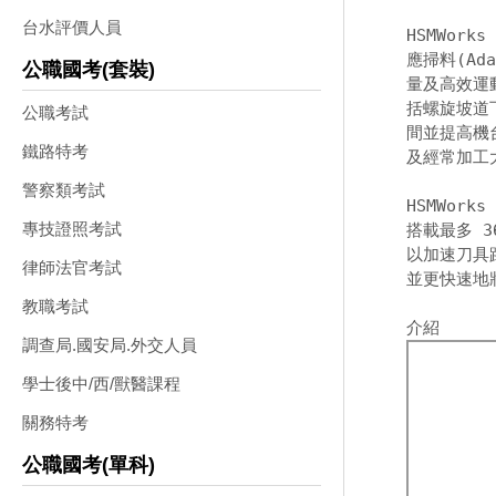
台水評價人員
HSMWor
應掃料(Ad
公職國考(套裝)
量及高效運
括螺旋坡道
公職考試
間並提高機
鐵路特考
及經常加工
警察類考試
HSMWork
專技證照考試
搭載最多 3
以加速刀具
律師法官考試
並更快速地將
教職考試
調查局.國安局.外交人員
學士後中/西/獸醫課程
關務特考
公職國考(單科)