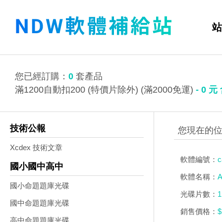
站
您已經訂購：
0
套產品
滿1200自動扣200 (特價片除外) (滿2000免運)
-
0
元
技術公報
Xcdex 技術文章
軟體編號：
c
國小國中高中
軟體名稱：
A
國小命題題庫光碟
光碟片數：
1
國中命題題庫光碟
銷售價格：
$
高中命題題庫光碟