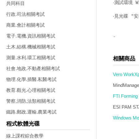
‧測試環境 W
共同科目
行政.司法相關考試
‧見光碟 "安
商業.會計相關考試
電子.電機.資訊相關考試
-
土木.結構.機械相關考試
測量.水利.環工相關考試
相關商品
社會.地政.不動產相關考試
Vero Wor
物理.化學.插醫.私醫考試
MindManag
教育.觀光.心理相關考試
FTI Formi
警察,消防,法類相關考試
ESI PAM 
鐵路.郵政.運輸.農業考試
Windows 
程式軟體光碟
線上課程綜合教學