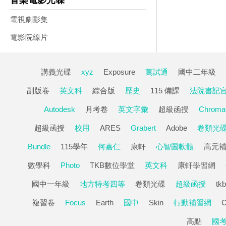
音樂電影光碟
電視劇影集
電影院線片
講義光碟
xyz
Exposure
萬試通
國中二年級
副版卷
英文科
綜合版
歷史
115 備課
法院書記
Autodesk
月考卷
英文字彙
超級函授
Chromat
超級函授
校用
ARES
Grabert
Adobe
卷類光
Bundle
115學年
何嘉仁
康軒
心智圖軟體
高元
數學科
Photo
TKB數位學堂
英文科
康軒學習網
國中一年級
地方特考四等
卷類光碟
超級函授
tkb
複習卷
Focus
Earth
國中
Skin
行動補習網
C
高點
國