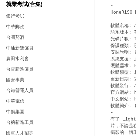
就業考試(合集)
-
銀行考試
-
軟體名稱: Ado
中華郵政
語系版本: 
台灣菸酒
光碟片數: 單
保護種類: 已
中油新進僱員
安裝說明: 
農田水利會
系統支援: 適
硬體需求: PC
台電新進僱員
軟體類型: 
更新日期: 20
國營事業
軟體發行: Ad
台鐵營運人員
官方網站: htt
中文網站: htt
中華電信
中鋼集團
-
有了 Lig
台糖新進工員
片，不論是在
攝影的一切工
國軍人才招募