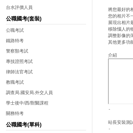
台水評價人員
將您最好的相
您的相片不一
公職國考(套裝)
展現出相片
移除惱人的
公職考試
調整影像的薄
鐵路特考
其他更多功能
警察類考試
專技證照考試
律師法官考試
教職考試
調查局.國安局.外交人員
學士後中/西/獸醫課程
-
關務特考
站長安裝測
公職國考(單科)
-