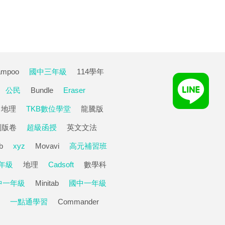
ampoo
國中三年級
114學年
公民
Bundle
Eraser
地理
TKB數位學堂
龍騰版
副版卷
超級函授
英文文法
b
xyz
Movavi
高元補習班
年級
地理
Cadsoft
數學科
中一年級
Minitab
國中一年級
一點通學習
Commander