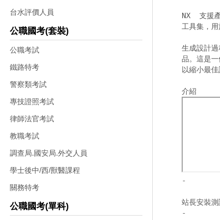
台水評價人員
NX  支
工具集，用
公職國考(套裝)
生成設計過
公職考試
品。這是一
鐵路特考
以縮小最佳
警察類考試
專技證照考試
律師法官考試
教職考試
調查局.國安局.外交人員
學士後中/西/獸醫課程
-
關務特考
站長安裝測
公職國考(單科)
-