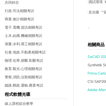
‧測試環境 
共同科目
行政.司法相關考試
‧見光碟 "
商業.會計相關考試
電子.電機.資訊相關考試
-
土木.結構.機械相關考試
測量.水利.環工相關考試
相關商品
社會.地政.不動產相關考試
ZwCAD 2
物理.化學.插醫.私醫考試
Synthetik
教育.觀光.心理相關考試
Prima Ca
警察,消防,法類相關考試
CSI SAP
鐵路.郵政.運輸.農業考試
Adobe Aft
程式軟體光碟
線上課程綜合教學