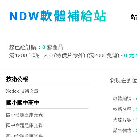
站
您已經訂購：
0
套產品
滿1200自動扣200 (特價片除外) (滿2000免運)
-
0
元
技術公報
Xcdex 技術文章
軟體編號：
國小國中高中
軟體名稱：
國小命題題庫光碟
光碟片數：
國中命題題庫光碟
銷售價格：
高中命題題庫光碟