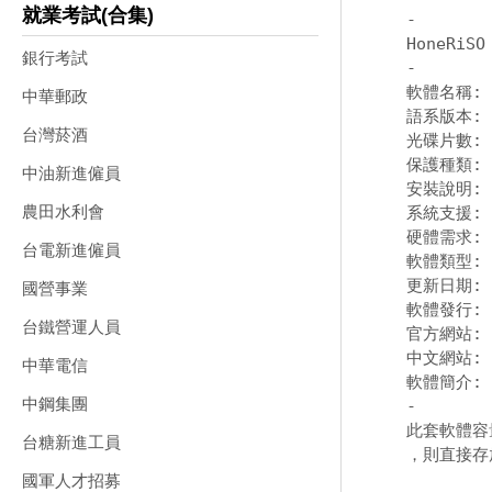
就業考試(合集)
-
銀行考試
-
軟體名稱: Si
中華郵政
語系版本: 
台灣菸酒
光碟片數:
保護種類:
中油新進僱員
安裝說明:
農田水利會
系統支援: 適
硬體需求: P
台電新進僱員
軟體類型:
更新日期: 2
國營事業
軟體發行: S
台鐵營運人員
官方網站:
中文網站:
中華電信
中鋼集團
-
此套軟體容
台糖新進工員
，則直接存
國軍人才招募