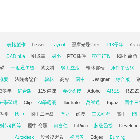
析
表格製作
Leawo
Layout
題庫光碟Creo
113學年
Ash
CADInLa
劉成霖
國小
PTC插件
勞工行政
國小 命題
碟
一點通學習
英文科
勞工立法
翰林雲端
康軒學習網
概要
法院書記官
翰林
高點
國中
Designer
綜合版
13學年
綜合版
115 備課
金榜函授
Adobe
ARES
R2020
軒學習網
Clip
AI學霸網
Illustrate
萬試通
Topaz
國中三
位學堂
國中
國中二年級
歷史
函授
三民輔考
高中
國
方特考四等
國中 命題
何嘉仁
InPixio
超級函授
Developer
Autodesk
段考複習卷
複習卷
Edges
Burning