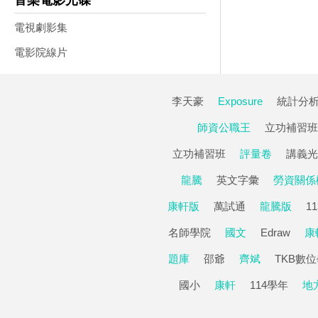
音樂電影光碟
電視劇影集
電影院線片
李天豪
Exposure
統計分
師資公職王
立功補習班
立功補習班
評量卷
講義光
龍騰
英文字彙
勞資關係
康軒版
萬試通
龍騰版
1
名師學院
國文
Edraw
康
題庫
邵爺
齊斌
TKB數
國小
康軒
114學年
地