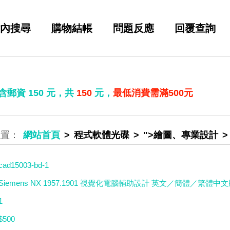
內搜尋
購物結帳
問題反應
回覆查詢
 含郵資
150
元，共
150
元，
最低消費需滿500元
網站首頁
程式軟體光碟
">繪圖、專業設計
cad15003-bd-1
Siemens NX 1957.1901 視覺化電腦輔助設計 英文／簡體／繁體中
1
$500