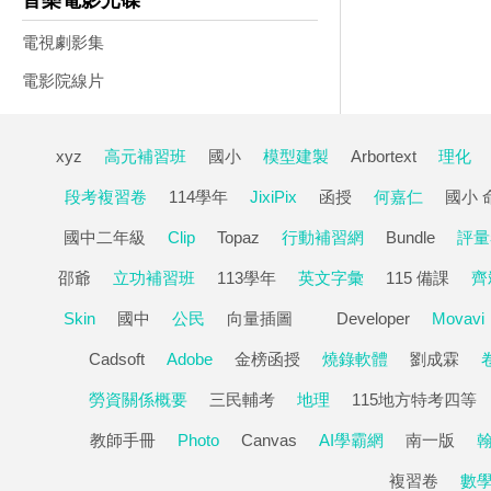
音樂電影光碟
電視劇影集
電影院線片
xyz
高元補習班
國小
模型建製
Arbortext
理化
段考複習卷
114學年
JixiPix
函授
何嘉仁
國小 
國中二年級
Clip
Topaz
行動補習網
Bundle
評量
邵爺
立功補習班
113學年
英文字彙
115 備課
齊
Skin
國中
公民
向量插圖
Developer
Movavi
Cadsoft
Adobe
金榜函授
燒錄軟體
劉成霖
勞資關係概要
三民輔考
地理
115地方特考四等
教師手冊
Photo
Canvas
AI學霸網
南一版
複習卷
數