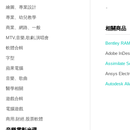
繪圖、專業設計
-
專業、幼兒教學
商業、網路、一般
相關商品
MTV,音樂,歌劇,演唱會
Bentley R
軟體合輯
Adobe In
字型
Assimila
蘋果電腦
Ansys Ele
音樂、歌曲
Autodesk A
醫學相關
遊戲合輯
電腦遊戲
商用.財經.股票軟體