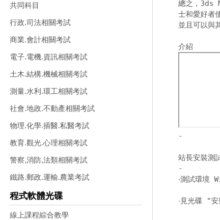
總之，3ds
共同科目
士和愛好者
行政.司法相關考試
並且可以與其
商業.會計相關考試
電子.電機.資訊相關考試
土木.結構.機械相關考試
測量.水利.環工相關考試
社會.地政.不動產相關考試
物理.化學.插醫.私醫考試
-
教育.觀光.心理相關考試
站長安裝測
警察,消防,法類相關考試
-
鐵路.郵政.運輸.農業考試
‧測試環境 W
程式軟體光碟
‧見光碟 "安
線上課程綜合教學