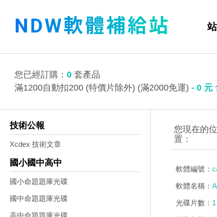
站
您已經訂購：
0
套產品
滿1200自動扣200 (特價片除外) (滿2000免運)
-
0
元
技術公報
Xcdex 技術文章
國小國中高中
軟體編號：
c
國小命題題庫光碟
軟體名稱：
A
國中命題題庫光碟
光碟片數：
1
高中命題題庫光碟