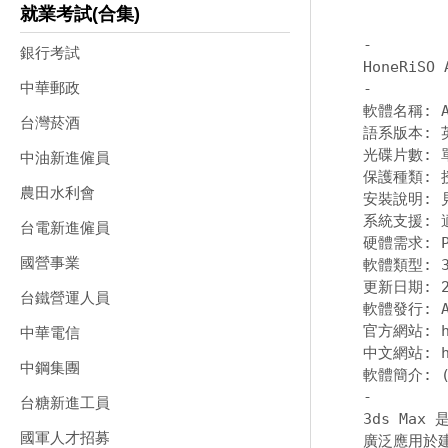
就業考試(合集)
-
銀行考試
中華郵政
-
軟體名稱: Au
台灣菸酒
語系版本: 
光碟片數: 單
中油新進僱員
保護種類: 
農田水利會
安裝說明: 
系統支援: 適用
台電新進僱員
硬體需求: PC
國營事業
軟體類型: 
更新日期: 20
台鐵營運人員
軟體發行: Au
官方網站: 
中華電信
中文網站: 
中鋼集團
-
台糖新進工員
3ds Max
國軍人才招募
廣泛應用於