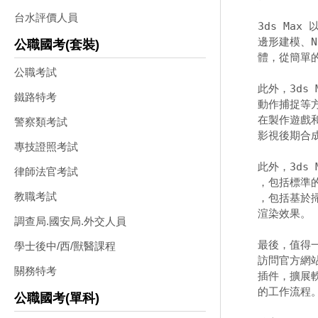
台水評價人員
3ds Ma
邊形建模、N
公職國考(套裝)
體，從簡單的
公職考試
此外，3ds
鐵路特考
動作捕捉等
在製作遊戲和
警察類考試
影視後期合成
專技證照考試
此外，3ds
律師法官考試
，包括標準
教職考試
，包括基於掃
渲染效果。 

調查局.國安局.外交人員
最後，值得一
學士後中/西/獸醫課程
訪問官方網
關務特考
插件，擴展
的工作流程。
公職國考(單科)