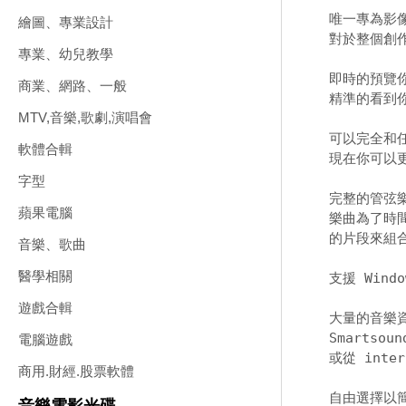
唯一專為影像
繪圖、專業設計
對於整個創
專業、幼兒教學
即時的預覽你
商業、網路、一般
精準的看到
MTV,音樂,歌劇,演唱會
可以完全和任
軟體合輯
現在你可以
字型
完整的管弦樂
蘋果電腦
樂曲為了時間
的片段來組合
音樂、歌曲
醫學相關
支援 Windo
遊戲合輯
大量的音樂資
Smarts
電腦遊戲
或從 inter
商用.財經.股票軟體
自由選擇以簡