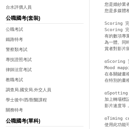
您是婚紗業者
台水評價人員
您是多媒體相
公職國考(套裝)
Scoring
公職考試
Scoring
有的數項專
鐵路特考
為一體。同
賞者對影片留
警察類考試
專技證照考試
◎Scorin
Mood mappi
律師法官考試
在各關鍵畫格
教職考試
在特別的畫
調查局.國安局.外交人員
◎Spotting
加上轉場標
學士後中/西/獸醫課程
影片速度等，
關務特考
◎Timing co
公職國考(單科)
使用此功能