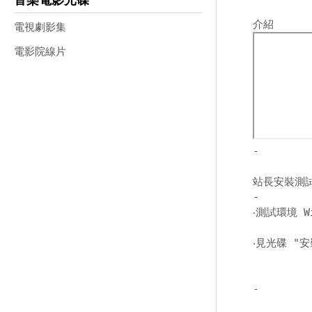
音樂電影光碟
電視劇影集
電影院線片
-
站長安裝測
-
‧測試環境 W
‧見光碟 "安
-