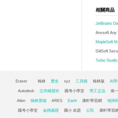
相關商品
JetBrains 
Anvsoft A
MapleSof
GiliSoft 
Turbo Stu
Eraser
翰林
歷史
xyz
三貝德
翰林版
AI
Autodesk
立功補習班
國考小學堂
勞工立法
南
Alien
翰林雲端
ARES
Earth
康軒學習網
地球
國考小學堂
金榜函授
國小 命題
公民
康軒學習