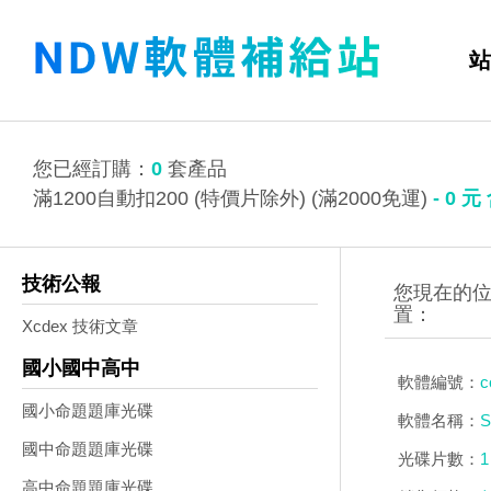
站
您已經訂購：
0
套產品
滿1200自動扣200 (特價片除外) (滿2000免運)
-
0
元
技術公報
Xcdex 技術文章
國小國中高中
軟體編號：
c
國小命題題庫光碟
軟體名稱：
S
國中命題題庫光碟
光碟片數：
1
高中命題題庫光碟