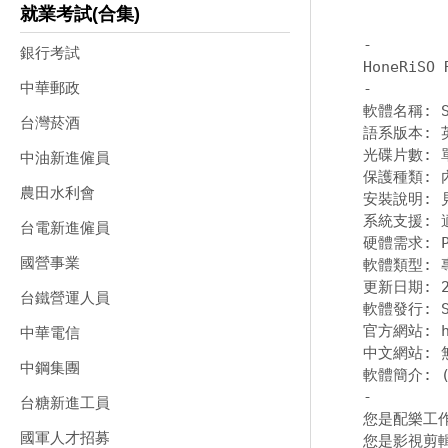
就業考試(合集)
-
銀行考試
中華郵政
-
軟體名稱: Sma
台灣菸酒
語系版本: 英
光碟片數: 單
中油新進僱員
保護種類: 
農田水利會
安裝說明: 
系統支援: 適
台電新進僱員
硬體需求: PC
國營事業
軟體類型: 
更新日期: 20
台鐵營運人員
軟體發行: Sm
官方網站: 
中華電信
中文網站: 無
中鋼集團
-
台糖新進工員
您是配樂工作
國軍人才招募
您是影視剪輯