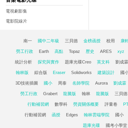
音樂電影光碟
電視劇影集
電影院線片
南一
國中二年級
三貝德
金榜函授
校用
康
勞工行政
Earth
高點
Topaz
歷史
ARES
xyz
統計分析
探究與實作
題庫光碟Creo
英文科
劉成
翰林版
綜合版
Eraser
Solidworks
建築設計
國小
3D技術插圖
國小
周泰
名師學院
Aurora
劉成霖
勞工行政
Grabert
龍騰版
翰林
龍騰版
三貝德
行動補習網
數學科
勞資關係概要
評量卷
P
行動補習網
函授
Edges
翰林雲端學院
國小
題庫光碟
國考小學堂