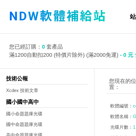
站
您已經訂購：
0
套產品
滿1200自動扣200 (特價片除外) (滿2000免運)
-
0
元
技術公報
Xcdex 技術文章
國小國中高中
軟體編號：
c
國小命題題庫光碟
軟體名稱：
G
國中命題題庫光碟
光碟片數：
1
高中命題題庫光碟