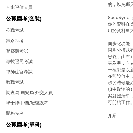
的，以免哪天
台水評價人員
GoodSy
公職國考(套裝)
你的資料在桌
公職考試
用於資料量大
鐵路特考
同步化功能 

同步化模式有
警察類考試
思義，由右
專技證照考試
夾為準，向
一種都是以
律師法官考試
在預設值中
教職考試
步的時候最好
項中取消的)
調查局.國安局.外交人員
案對照清單
可開始工作。
學士後中/西/獸醫課程
關務特考
公職國考(單科)