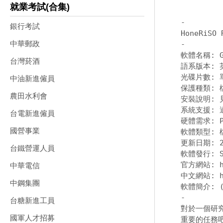
就業考試(合集)
-
銀行考試
中華郵政
-
軟體名稱: Goo
台灣菸酒
語系版本: 
光碟片數: 單
中油新進僱員
保護種類: 
農田水利會
安裝說明: 
系統支援: 適用
台電新進僱員
硬體需求: PC
國營事業
軟體類型: 
更新日期: 20
台鐵營運人員
軟體發行: Si
官方網站: 
中華電信
中文網站: 
中鋼集團
-
台糖新進工員
對於一個研究
國軍人才招募
重要的任務