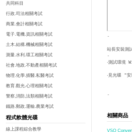
共同科目
行政.司法相關考試
商業.會計相關考試
電子.電機.資訊相關考試
-
土木.結構.機械相關考試
站長安裝測
測量.水利.環工相關考試
-
‧測試環境 W
社會.地政.不動產相關考試
‧見光碟 "安
物理.化學.插醫.私醫考試
教育.觀光.心理相關考試
-
警察,消防,法類相關考試
鐵路.郵政.運輸.農業考試
相關商品
程式軟體光碟
線上課程綜合教學
VSO Conv