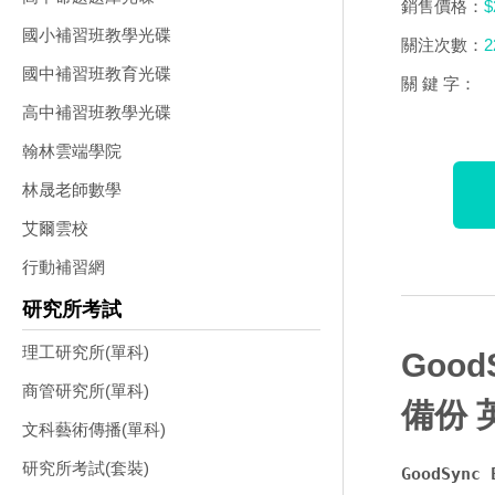
銷售價格：
$
國小補習班教學光碟
關注次數：
2
國中補習班教育光碟
關 鍵 字：
高中補習班教學光碟
翰林雲端學院
林晟老師數學
艾爾雲校
行動補習網
研究所考試
理工研究所(單科)
GoodS
商管研究所(單科)
備份 
文科藝術傳播(單科)
研究所考試(套裝)
GoodSyn