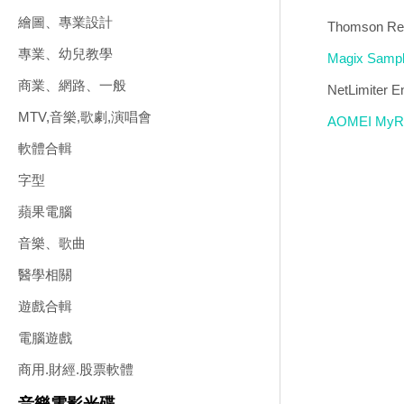
繪圖、專業設計
Thomson R
專業、幼兒教學
Magix Samp
商業、網路、一般
NetLimite
MTV,音樂,歌劇,演唱會
AOMEI MyR
軟體合輯
字型
蘋果電腦
音樂、歌曲
醫學相關
遊戲合輯
電腦遊戲
商用.財經.股票軟體