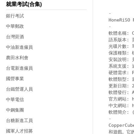
就業考試(合集)
-
銀行考試
中華郵政
-
軟體名稱: Co
台灣菸酒
語系版本: 
光碟片數: 單
中油新進僱員
保護種類: 
農田水利會
安裝說明: 
系統支援: 適
台電新進僱員
硬體需求: PC
國營事業
軟體類型: 
更新日期: 20
台鐵營運人員
軟體發行: Am
官方網站: 
中華電信
中文網站: 
中鋼集團
-
台糖新進工員
CopperC
國軍人才招募
和遊戲。它