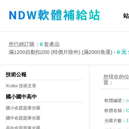
站
您已經訂購：
0
套產品
滿1200自動扣200 (特價片除外) (滿2000免運)
-
0
元
技術公報
Xcdex 技術文章
國小國中高中
軟體編號：
c
國小命題題庫光碟
軟體名稱：
國中命題題庫光碟
光碟片數：
1
高中命題題庫光碟