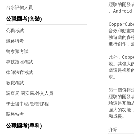
經驗的開發者
台水評價人員
、Andro
公職國考(套裝)
Copper
公職考試
音效和動畫
強遊戲的多
鐵路特考
進行創作，
警察類考試
此外，Cop
專技證照考試
境。其強大的
戲還是複雜的
律師法官考試
求。 

教職考試
另一個值得注意
調查局.國安局.外交人員
經驗的開發
驗還是互動式
學士後中/西/獸醫課程
強大的功能
關務特考
和成長。 

公職國考(單科)