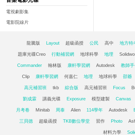
音樂電影光碟
電視劇影集
電影院線片
龍騰版
Layout
超級函授
公民
高中
地方特
題庫光碟Creo
行動補習網
地球科學
地理
Solidwo
Commander
翰林版
康軒學習網
Autodesk
教師手
Clip
康軒學習網
何嘉仁
地理
地球科學
邵爺
高元補習班
tkb
綜合版
高元補習班
Focus
B
劉成霖
講義光碟
Exposure
模型建製
Canvas
月考卷
Minitab
周泰
Alien
114學年
Autodesk
三貝德
超級函授
TKB數位學堂
習作
Photo
As
材料力學
Sol