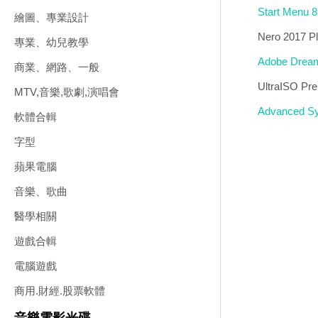
Start Men
繪圖、專業設計
Nero 201
專業、幼兒教學
Adobe Dr
商業、網路、一般
UltraISO
MTV,音樂,歌劇,演唱會
Advanced
軟體合輯
字型
蘋果電腦
音樂、歌曲
醫學相關
遊戲合輯
電腦遊戲
商用.財經.股票軟體