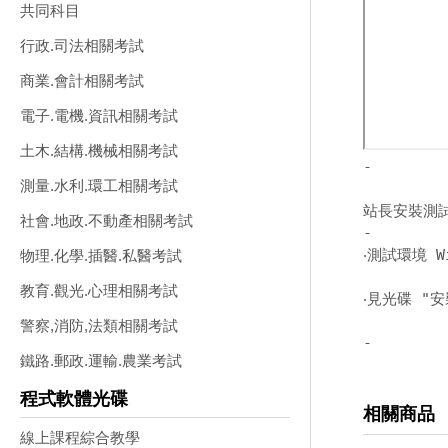
共同科目
行政.司法相關考試
商業.會計相關考試
電子.電機.資訊相關考試
土木.結構.機械相關考試
-
測量.水利.環工相關考試
站長安裝測
社會.地政.不動產相關考試
-
‧測試環境 W
物理.化學.插醫.私醫考試
教育.觀光.心理相關考試
‧見光碟 "安
警察,消防,法類相關考試
-
鐵路.郵政.運輸.農業考試
程式軟體光碟
相關商品
線上課程綜合教學