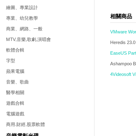
繪圖、專業設計
相關商品
專業、幼兒教學
商業、網路、一般
VMware W
MTV,音樂,歌劇,演唱會
Heredis 2
軟體合輯
EaseUS P
字型
Ashampoo
蘋果電腦
4Videosoft
音樂、歌曲
醫學相關
遊戲合輯
電腦遊戲
商用.財經.股票軟體