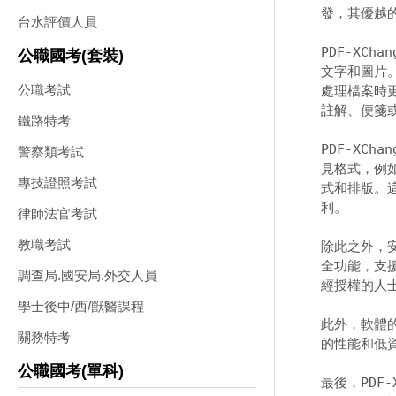
發，其優越的
台水評價人員
PDF-XCh
公職國考(套裝)
文字和圖片
公職考試
處理檔案時
註解、便箋或
鐵路特考
PDF-XCh
警察類考試
見格式，例如
專技證照考試
式和排版。這
利。 

律師法官考試
教職考試
除此之外，安
全功能，支
調查局.國安局.外交人員
經授權的人
學士後中/西/獸醫課程
此外，軟體
關務特考
的性能和低資源
公職國考(單科)
最後，PDF-