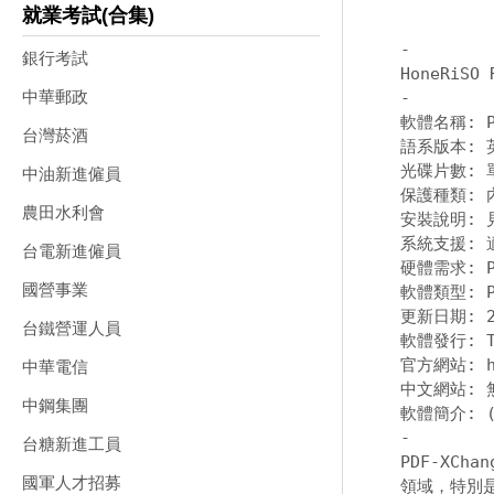
就業考試(合集)
-
銀行考試
中華郵政
-
軟體名稱: PD
台灣菸酒
語系版本: 
光碟片數: 單
中油新進僱員
保護種類: 
農田水利會
安裝說明: 
系統支援: 適
台電新進僱員
硬體需求: PC
國營事業
軟體類型: P
更新日期: 20
台鐵營運人員
軟體發行: Tr
官方網站: 
中華電信
中文網站: 無
中鋼集團
-
台糖新進工員
PDF-XCh
國軍人才招募
領域，特別是