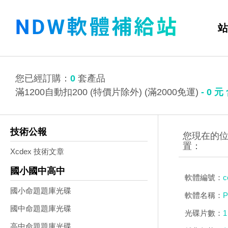
站
您已經訂購：
0
套產品
滿1200自動扣200 (特價片除外) (滿2000免運)
-
0
元
技術公報
Xcdex 技術文章
國小國中高中
軟體編號：
c
國小命題題庫光碟
軟體名稱：
P
國中命題題庫光碟
光碟片數：
1
高中命題題庫光碟