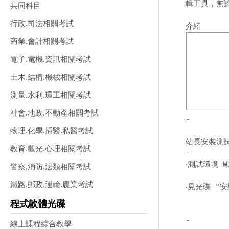
輯工具，無
共同科目
行政.司法相關考試
商業.會計相關考試
電子.電機.資訊相關考試
土木.結構.機械相關考試
測量.水利.環工相關考試
社會.地政.不動產相關考試
-
物理.化學.插醫.私醫考試
站長安裝測
教育.觀光.心理相關考試
-
‧測試環境 W
警察,消防,法類相關考試
鐵路.郵政.運輸.農業考試
‧見光碟 "安
程式軟體光碟
-
線上課程綜合教學