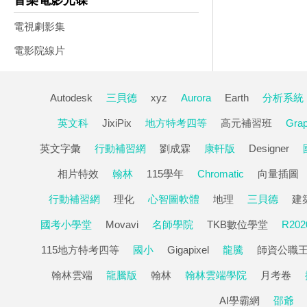
音樂電影光碟
電視劇影集
電影院線片
Autodesk
三貝德
xyz
Aurora
Earth
分析系統
英文科
JixiPix
地方特考四等
高元補習班
Gra
英文字彙
行動補習網
劉成霖
康軒版
Designer
相片特效
翰林
115學年
Chromatic
向量插圖
行動補習網
理化
心智圖軟體
地理
三貝德
建
國考小學堂
Movavi
名師學院
TKB數位學堂
R202
115地方特考四等
國小
Gigapixel
龍騰
師資公職
翰林雲端
龍騰版
翰林
翰林雲端學院
月考卷
AI學霸網
邵爺